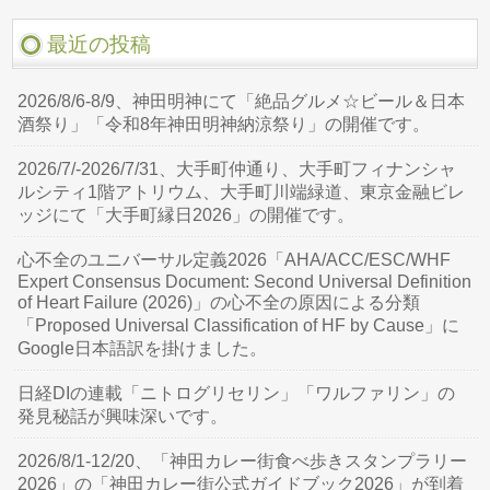
最近の投稿
2026/8/6-8/9、神田明神にて「絶品グルメ☆ビール＆日本
酒祭り」「令和8年神田明神納涼祭り」の開催です。
2026/7/-2026/7/31、大手町仲通り、大手町フィナンシャ
ルシティ1階アトリウム、大手町川端緑道、東京金融ビレ
ッジにて「大手町縁日2026」の開催です。
心不全のユニバーサル定義2026「AHA/ACC/ESC/WHF
Expert Consensus Document: Second Universal Definition
of Heart Failure (2026)」の心不全の原因による分類
「Proposed Universal Classification of HF by Cause」に
Google日本語訳を掛けました。
日経DIの連載「ニトログリセリン」「ワルファリン」の
発見秘話が興味深いです。
2026/8/1-12/20、「神田カレー街食べ歩きスタンプラリー
2026」の「神田カレー街公式ガイドブック2026」が到着