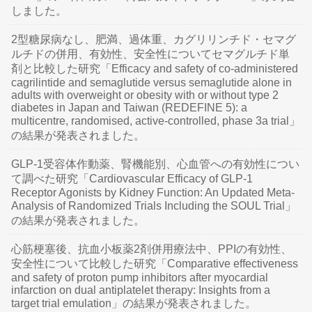
しました。
2型糖尿病なし、肥満、過体重、カグリリンチド・セマグ
ルチドの併用、有効性、安全性についてセマグルチド単
剤と比較した研究「Efficacy and safety of co-administered
cagrilintide and semaglutide versus semaglutide alone in
adults with overweight or obesity with or without type 2
diabetes in Japan and Taiwan (REDEFINE 5): a
multicentre, randomised, active-controlled, phase 3a trial」
の結果が発表されました。
GLP-1受容体作動薬、腎機能別、心血管への有効性につい
て調べた研究「Cardiovascular Efficacy of GLP-1
Receptor Agonists by Kidney Function: An Updated Meta-
Analysis of Randomized Trials Including the SOUL Trial」
の結果が発表されました。
心筋梗塞後、抗血小板薬2剤併用療法中、PPIの有効性、
安全性について比較した研究「Comparative effectiveness
and safety of proton pump inhibitors after myocardial
infarction on dual antiplatelet therapy: Insights from a
target trial emulation」の結果が発表されました。