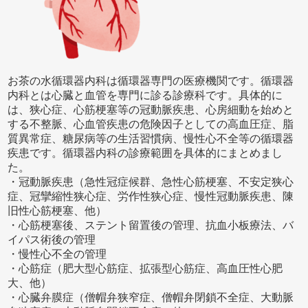
お茶の水循環器内科は循環器専門の医療機関です。循環器
内科とは心臓と血管を専門に診る診療科です。具体的に
は、狭心症、心筋梗塞等の冠動脈疾患、心房細動を始めと
する不整脈、心血管疾患の危険因子としての高血圧症、脂
質異常症、糖尿病等の生活習慣病、慢性心不全等の循環器
疾患です。循環器内科の診療範囲を具体的にまとめまし
た。
・冠動脈疾患（急性冠症候群、急性心筋梗塞、不安定狭心
症、冠攣縮性狭心症、労作性狭心症、慢性冠動脈疾患、陳
旧性心筋梗塞、他）
・心筋梗塞後、ステント留置後の管理、抗血小板療法、バ
イパス術後の管理
・慢性心不全の管理
・心筋症（肥大型心筋症、拡張型心筋症、高血圧性心肥
大、他）
・心臓弁膜症（僧帽弁狭窄症、僧帽弁閉鎖不全症、大動脈