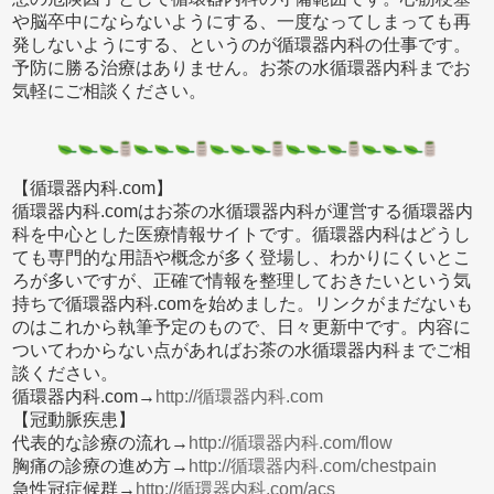
や脳卒中にならないようにする、一度なってしまっても再
発しないようにする、というのが循環器内科の仕事です。
予防に勝る治療はありません。お茶の水循環器内科までお
気軽にご相談ください。
【循環器内科.com】
循環器内科.comはお茶の水循環器内科が運営する循環器内
科を中心とした医療情報サイトです。循環器内科はどうし
ても専門的な用語や概念が多く登場し、わかりにくいとこ
ろが多いですが、正確で情報を整理しておきたいという気
持ちで循環器内科.comを始めました。リンクがまだないも
のはこれから執筆予定のもので、日々更新中です。内容に
ついてわからない点があればお茶の水循環器内科までご相
談ください。
循環器内科.com→
http://循環器内科.com
【冠動脈疾患】
代表的な診療の流れ→
http://循環器内科.com/flow
胸痛の診療の進め方→
http://循環器内科.com/chestpain
急性冠症候群→
http://循環器内科.com/acs