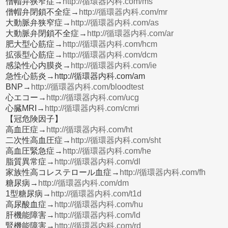
僧帽弁狭窄症→
http://循環器内科.com/ms
僧帽弁閉鎖不全症→
http://循環器内科.com/mr
大動脈弁狭窄症→
http://循環器内科.com/as
大動脈弁閉鎖不全症→
http://循環器内科.com/ar
肥大型心筋症→
http://循環器内科.com/hcm
拡張型心筋症→
http://循環器内科.com/dcm
感染性心内膜炎→
http://循環器内科.com/ie
急性心筋炎→http://循環器内科.com/am
BNP→
http://循環器内科.com/bloodtest
心エコー→
http://循環器内科.com/ucg
心臓MRI→
http://循環器内科.com/cmri
【冠危険因子】
高血圧症→
http://循環器内科.com/ht
二次性高血圧症→
http://循環器内科.com/sht
高血圧緊急症→
http://循環器内科.com/he
脂質異常症→
http://循環器内科.com/dl
家族性高コレステロール血症→
http://循環器内科.com/fh
糖尿病→
http://循環器内科.com/dm
1型糖尿病→
http://循環器内科.com/t1d
高尿酸血症→
http://循環器内科.com/hu
肝機能障害→
http://循環器内科.com/ld
腎機能障害→
http://循環器内科.com/rd