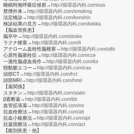
睡眠時無呼吸症候群→
http://循環器内科.com/sas
禁煙外来→
http://循環器内科.com/smoking
法定検診→
http://循環器内科.com/kenshin
検診結果の見方→
http://循環器内科.com/kekka
【脳血管疾患】
脳卒中→
http://循環器内科.com/stroke
ラクナ梗塞→
http://循環器内科.com/li
アテローム血栓性脳梗塞→
http://循環器内科.com/atbi
心原性脳塞栓症→
http://循環器内科.com/cce
一過性脳虚血発作→
http://循環器内科.com/tia
頸動脈エコー→
http://循環器内科.com/cau
頭部CT→
http://循環器内科.com/hct
頭部MRI→
http://循環器内科.com/hmri
【薬関係】
スタチン→
http://循環器内科.com/statin
β遮断薬→
http://循環器内科.com/bb
血管拡張薬→
http://循環器内科.com/no
抗血栓療法→
http://循環器内科.com/att
抗血小板療法→
http://循環器内科.com/apt
抗凝固療法→
http://循環器内科.com/act
【鑑別疾患・他】