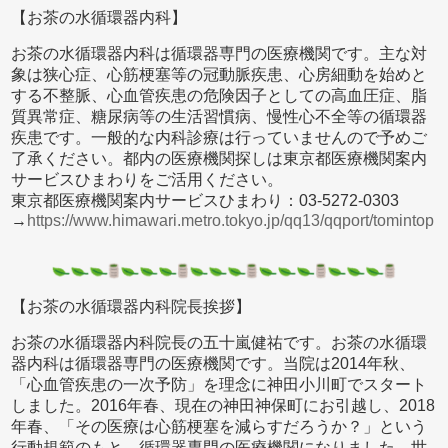
【お茶の水循環器内科】
お茶の水循環器内科は循環器専門の医療機関です。主な対
象は狭心症、心筋梗塞等の冠動脈疾患、心房細動を始めと
する不整脈、心血管疾患の危険因子としての高血圧症、脂
質異常症、糖尿病等の生活習慣病、慢性心不全等の循環器
疾患です。一般的な内科診療は行っていませんので予めご
了承ください。都内の医療機関探しは東京都医療機関案内
サービスひまわりをご活用ください。
東京都医療機関案内サービスひまわり：03-5272-0303
→
https://www.himawari.metro.tokyo.jp/qq13/qqport/tomintop
【お茶の水循環器内科院長挨拶】
お茶の水循環器内科院長の五十嵐健祐です。お茶の水循環
器内科は循環器専門の医療機関です。当院は2014年秋、
「心血管疾患の一次予防」を理念に神田小川町でスタート
しました。2016年春、現在の神田神保町にお引越し、2018
年春、「その医療は心筋梗塞を減らすだろうか？」という
行動規範のもと、循環器専門の医療機関になりました。世