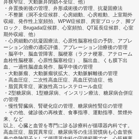
弁狭窄症、大動脈弁閉鎖不全症、他）
・弁置換術後の管理、弁形成術後の管理、抗凝固療法
・不整脈（洞不全症候群、心房細動、心房粗動、上室期外
収縮、発作性上室頻拍、WPW症候群、房室ブロック、脚ブ
ロック、Brugada症候群、心室頻拍、QT延長症候群、心室
期外収縮、他）
・心房細動の抗凝固療法、心原性脳塞栓症の予防、アブレ
ーション治療の適応評価、アブレーション治療後の管理
・脳卒中、脳血管障害、脳梗塞（ラクナ梗塞、アテローム
血栓性脳梗塞、心原性脳塞栓症）、脳出血、くも膜下出
血、一過性脳虚血発作、脳卒中後の管理
・大動脈瘤、大動脈瘤状拡大、大動脈解離後の管理
・高血圧症、二次性高血圧症、高血圧切迫症、他
・脂質異常症、家族性高コレステロール血症
・2型糖尿病、1型糖尿病、インスリン療法、糖尿病合併症
の管理
・慢性腎臓病、腎硬化症の管理、糖尿病性腎症の管理
・その他、健診後の再検査、食事指導、運動指導、禁煙外
来、など
以上、心臓と血管を専門に診る診療科が循環器内科です。
高血圧症、脂質異常症、糖尿病等の生活習慣病も心血管疾
患の危険因子として循環器内科の守備範囲です。心筋梗塞