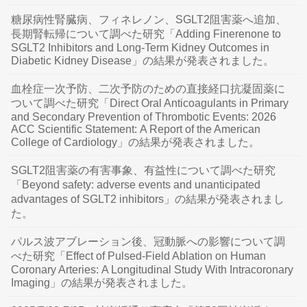
糖尿病性腎臓病、フィネレノン、SGLT2阻害薬へ追加、
長期腎転帰について調べた研究「Adding Finerenone to
SGLT2 Inhibitors and Long-Term Kidney Outcomes in
Diabetic Kidney Disease」の結果が発表されました。
血栓症一次予防、二次予防のための直接経口抗凝固薬に
ついて調べた研究「Direct Oral Anticoagulants in Primary
and Secondary Prevention of Thrombotic Events: 2026
ACC Scientific Statement: A Report of the American
College of Cardiology」の結果が発表されました。
SGLT2阻害薬の有害事象、有益性について調べた研究
「Beyond safety: adverse events and unanticipated
advantages of SGLT2 inhibitors」の結果が発表されまし
た。
パルス波アブレーション後、冠動脈への影響について調
べた研究「Effect of Pulsed-Field Ablation on Human
Coronary Arteries: A Longitudinal Study With Intracoronary
Imaging」の結果が発表されました。