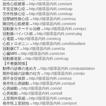
急性心筋梗塞→
http://循環器内科.com/ami
不安定狭心症→
http://循環器内科.com/uap
労作性狭心症→
http://循環器内科.com/eap
冠攣縮性狭心症→
http://循環器内科.com/vsa
陳旧性心筋梗塞→
http://循環器内科.com/omi
冠動脈カテーテル治療→
http://循環器内科.com/pci
冠動脈バイパス術→
http://循環器内科.com/cabg
心電図→
http://循環器内科.com/ecg
心筋トロポニン→
http://循環器内科.com/bloodtest
冠動脈CT→
http://循環器内科.com/cta
心臓MRI→
http://循環器内科.com/cmri
冠動脈造影→
http://循環器内科.com/cag
【不整脈関係】
動悸の診療の進め方→
http://循環器内科.com/palpitation
期外収縮の診療の仕方→
http://循環器内科.com/pc
洞不全症候群→
http://循環器内科.com/sss
発作性心房細動→
http://循環器内科.com/paf
心房細動→
http://循環器内科.com/af
心房粗動→
http://循環器内科.com/afl
上室期外収縮→
http://循環器内科.com/pac
発作性上室頻拍→
http://循環器内科.com/psvt