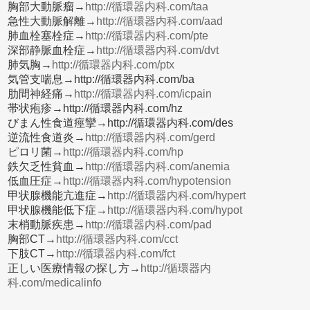
胸部大動脈瘤→
http://循環器内科.com/taa
急性大動脈解離→
http://循環器内科.com/aad
肺血栓塞栓症→
http://循環器内科.com/pte
深部静脈血栓症→
http://循環器内科.com/dvt
肺気胸→
http://循環器内科.com/ptx
気管支喘息→http://循環器内科.com/ba
肋間神経痛→
http://循環器内科.com/icpain
帯状疱疹→http://循環器内科.com/hz
びまん性食道痙攣→http://循環器内科.com/des
逆流性食道炎→
http://循環器内科.com/gerd
ピロリ菌→
http://循環器内科.com/hp
鉄欠乏性貧血→
http://循環器内科.com/anemia
低血圧症→
http://循環器内科.com/hypotension
甲状腺機能亢進症→
http://循環器内科.com/hypert
甲状腺機能低下症→
http://循環器内科.com/hypot
末梢動脈疾患→
http://循環器内科.com/pad
胸部CT→
http://循環器内科.com/cct
下肢CT→
http://循環器内科.com/fct
正しい医療情報の探し方→
http://循環器内
科.com/medicalinfo