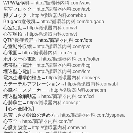
WPW症候群→
http://循環器内科.com/wpw
房室ブロック→
http://循環器内科.com/avb
脚ブロック→
http://循環器内科.com/bbb
Brugada症候群→
http://循環器内科.com/brugada
心室細動→
http://循環器内科.com/vf
心室頻拍→
http://循環器内科.com/vt
QT延長症候群→http://循環器内科.com/lqts
心室期外収縮→
http://循環器内科.com/pvc
心電図→
http://循環器内科.com/ecg
ホルター心電図→
http://循環器内科.com/holter
携帯型心電計→
http://循環器内科.com/hcg
埋込型心電計→
http://循環器内科.com/icm
電気生理学的検査→
http://循環器内科.com/eps
カテーテルアブレーション→
http://循環器内科.com/abl
心臓ペースメーカー→
http://循環器内科.com/cpm
埋込型除細動器→
http://循環器内科.com/icd
心肺蘇生→
http://循環器内科.com/cpr
【心不全関係】
息苦しさの診療の進め方→
http://循環器内科.com/dyspnea
心不全→
http://循環器内科.com/hf
心臓弁膜症→
http://循環器内科.com/vhd