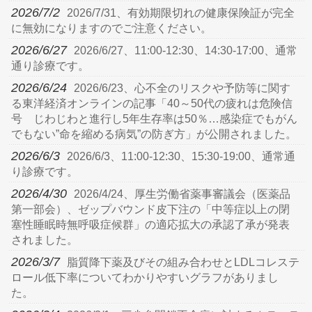
2026/7/2
2026/7/31、有効期限切れの健康保険証が完全
に無効になりますのでご注意ください。
2026/6/27
2026/6/27、11:00-12:30、14:30-17:00、通常
通り診療です。
2026/6/24
2026/6/23、心不全のリスクや予防等に関す
る東洋経済オンラインの記事「40～50代の疲れは危険信
号 じわじわと進行し5年生存率は50％…感染症でもがん
でもない”命を縮める病気”の防ぎ方」が公開されました。
2026/6/3
2026/6/3、11:00-12:30、15:30-19:00、通常通
り診療です。
2026/4/30
2026/4/24、厚生労働省薬事審議会（医薬品
第一部会）、ゼップバウンド皮下注の「中等症以上の閉
塞性睡眠時無呼吸症候群」の適応拡大の承認了承が発表
されました。
2026/3/7
脂質降下薬及びその組み合わせとLDLコレステ
ロール低下率についてわかりやすいグラフがありまし
た。