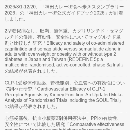
2026/8/1-12/20、「神田カレー街食べ歩きスタンプラリー
2026」の「神田カレー街公式ガイドブック2026」が到着
しました。
2型糖尿病なし、肥満、過体重、カグリリンチド・セマグ
ルチドの併用、有効性、安全性についてセマグルチド単
剤と比較した研究「Efficacy and safety of co-administered
cagrilintide and semaglutide versus semaglutide alone in
adults with overweight or obesity with or without type 2
diabetes in Japan and Taiwan (REDEFINE 5): a
multicentre, randomised, active-controlled, phase 3a trial」
の結果が発表されました。
GLP-1受容体作動薬、腎機能別、心血管への有効性につい
て調べた研究「Cardiovascular Efficacy of GLP-1
Receptor Agonists by Kidney Function: An Updated Meta-
Analysis of Randomized Trials Including the SOUL Trial」
の結果が発表されました。
心筋梗塞後、抗血小板薬2剤併用療法中、PPIの有効性、
安全性について比較した研究「Comparative effectiveness