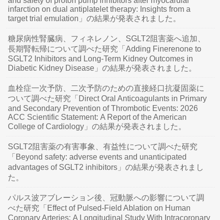
and safety of proton pump inhibitors after myocardial
infarction on dual antiplatelet therapy: Insights from a
target trial emulation」の結果が発表されました。
糖尿病性腎臓病、フィネレノン、SGLT2阻害薬へ追加、
長期腎転帰について調べた研究「Adding Finerenone to
SGLT2 Inhibitors and Long-Term Kidney Outcomes in
Diabetic Kidney Disease」の結果が発表されました。
血栓症一次予防、二次予防のための直接経口抗凝固薬に
ついて調べた研究「Direct Oral Anticoagulants in Primary
and Secondary Prevention of Thrombotic Events: 2026
ACC Scientific Statement: A Report of the American
College of Cardiology」の結果が発表されました。
SGLT2阻害薬の有害事象、有益性について調べた研究
「Beyond safety: adverse events and unanticipated
advantages of SGLT2 inhibitors」の結果が発表されまし
た。
パルス波アブレーション後、冠動脈への影響について調
べた研究「Effect of Pulsed-Field Ablation on Human
Coronary Arteries: A Longitudinal Study With Intracoronary