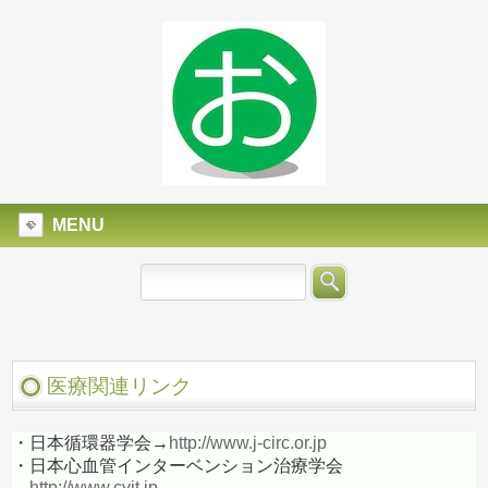
MENU
医療関連リンク
・日本循環器学会→
http://www.j-circ.or.jp
・日本心血管インターベンション治療学会
→
http://www.cvit.jp