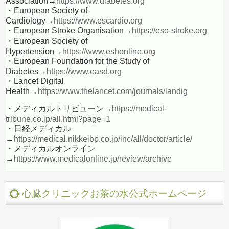
Association→
https://www.diabetes.org
・European Society of
Cardiology→
https://www.escardio.org
・European Stroke Organisation→
https://eso-stroke.org
・European Society of
Hypertension→
https://www.eshonline.org
・European Foundation for the Study of
Diabetes→
https://www.easd.org
・Lancet Digital
Health→
https://www.thelancet.com/journals/landig
・メディカルトリビューン→
https://medical-
tribune.co.jp/all.html?page=1
・日経メディカル
→
https://medical.nikkeibp.co.jp/inc/all/doctor/article/
・メディカルオンライン
→
https://www.medicalonline.jp/review/archive
心臓クリニックお茶の水公式ホームページ