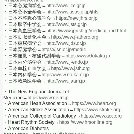
・日本心臓病学会→
http://www.jcc.gr.jp
・日本心不全学会→
http://www.asas.or.jp/jhfs
・日本不整脈心電学会→
https://new.jhrs.or.jp
・日本脳卒中学会→
http://www.jsts.gr.jp
・日本高血圧学会→
https://www.jpnsh.jp/medical_ind.html
・日本動脈硬化学会→
http://www.j-athero.org
・日本糖尿病学会→
http://www.jds.or.jp
・日本腎臓学会→
https://jsn.or.jp/medic
・日本痛風・核酸代謝学会→
https://www.tukaku.jp
・日本内分泌学会→
http://www.j-endo.jp
・日本血栓止血学会→
http://www.jsth.org
・日本内科学会→
https://www.naika.or.jp
・日本救急医学会→
http://www.jaam.jp
・The New England Journal of
Medicine→
https://www.nejm.jp
・American Heart Association→
https://www.heart.org
・American Stroke Association→
https://www.stroke.org
・American College of Cardiology→
https://www.acc.org
・Heart Rhythm Society→
https://www.hrsonline.org
・American Diabetes