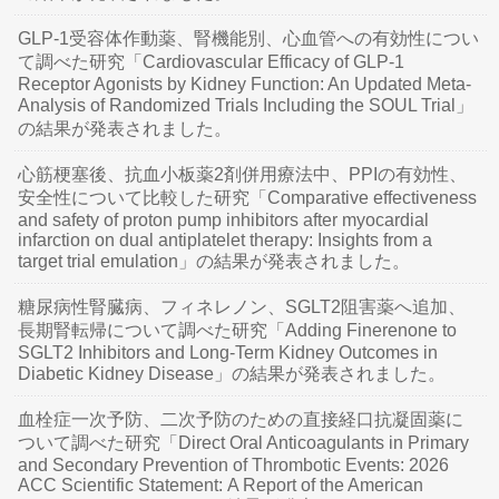
GLP-1受容体作動薬、腎機能別、心血管への有効性につい
て調べた研究「Cardiovascular Efficacy of GLP-1
Receptor Agonists by Kidney Function: An Updated Meta-
Analysis of Randomized Trials Including the SOUL Trial」
の結果が発表されました。
心筋梗塞後、抗血小板薬2剤併用療法中、PPIの有効性、
安全性について比較した研究「Comparative effectiveness
and safety of proton pump inhibitors after myocardial
infarction on dual antiplatelet therapy: Insights from a
target trial emulation」の結果が発表されました。
糖尿病性腎臓病、フィネレノン、SGLT2阻害薬へ追加、
長期腎転帰について調べた研究「Adding Finerenone to
SGLT2 Inhibitors and Long-Term Kidney Outcomes in
Diabetic Kidney Disease」の結果が発表されました。
血栓症一次予防、二次予防のための直接経口抗凝固薬に
ついて調べた研究「Direct Oral Anticoagulants in Primary
and Secondary Prevention of Thrombotic Events: 2026
ACC Scientific Statement: A Report of the American