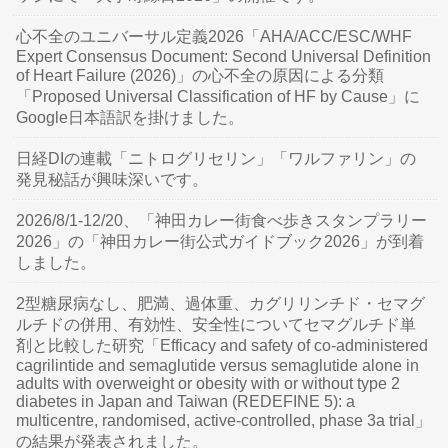
心不全のユニバーサル定義2026「AHA/ACC/ESC/WHF
Expert Consensus Document: Second Universal Definition
of Heart Failure (2026)」の心不全の原因による分類
「Proposed Universal Classification of HF by Cause」に
Google日本語訳を掛けました。
日経DIの連載「ニトログリセリン」「ワルファリン」の
発見秘話が興味深いです。
2026/8/1-12/20、「神田カレー街食べ歩きスタンプラリー
2026」の「神田カレー街公式ガイドブック2026」が到着
しました。
2型糖尿病なし、肥満、過体重、カグリリンチド・セマグ
ルチドの併用、有効性、安全性についてセマグルチド単
剤と比較した研究「Efficacy and safety of co-administered
cagrilintide and semaglutide versus semaglutide alone in
adults with overweight or obesity with or without type 2
diabetes in Japan and Taiwan (REDEFINE 5): a
multicentre, randomised, active-controlled, phase 3a trial」
の結果が発表されました。