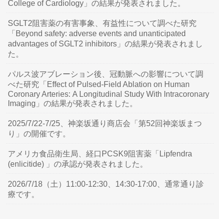
College of Cardiology」の結果が発表されました。
SGLT2阻害薬の有害事象、有益性について調べた研究
「Beyond safety: adverse events and unanticipated
advantages of SGLT2 inhibitors」の結果が発表されまし
た。
パルス波アブレーション後、冠動脈への影響について調
べた研究「Effect of Pulsed-Field Ablation on Human
Coronary Arteries: A Longitudinal Study With Intracoronary
Imaging」の結果が発表されました。
2025/7/22-7/25、神楽坂通り商店会「第52回神楽坂まつ
り」の開催です。
アメリカ食品衛生局、経口PCSK9阻害薬「Lipfendra
(enlicitide) 」の承認が発表されました。
2026/7/18（土）11:00-12:30、14:30-17:00、通常通り診
療です。