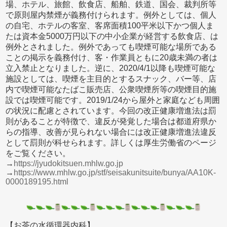
場、ホテル、旅館、飲食店、船舶、鉄道、国会、裁判所等
で原則屋内禁煙が義務付けられます。例外としては、個人
の自宅、ホテルの客室、客席面積100平米以下かつ個人ま
たは資本金5000万円以下の中小企業が経営する飲食店、は
例外とされました。例外であっても喫煙可能な場所である
ことの掲示を義務付け、客・作業員ともに20歳未満の者は
立入禁止となりました。逆に、2020/4/1以降も喫煙可能な
施設としては、喫煙を主目的とするスナック、バー等、店
内で喫煙可能なたばこ販売店、公衆喫煙所等の喫煙目的施
設では喫煙可能です。2019/1/24から屋外と家庭なども周囲
の状況に配慮とされています。今回の改正健康増進法は罰
則があることが特徴で、違反が発覚した場合は都道府県か
らの指導、改善が見られない場合には改正健康増進法違反
として罰則が科せられます。詳しくは厚生労働省のページ
をご覧ください。
→
https://jyudokitsuen.mhlw.go.jp
→
https://www.mhlw.go.jp/stf/seisakunitsuite/bunya/AA10K-
0000189195.html
【お茶の水循環器内科】