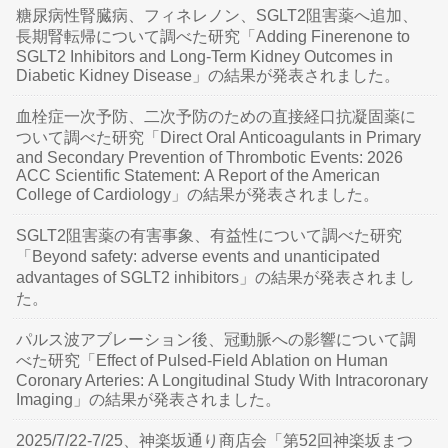
糖尿病性腎臓病、フィネレノン、SGLT2阻害薬へ追加、
長期腎転帰について調べた研究「Adding Finerenone to
SGLT2 Inhibitors and Long-Term Kidney Outcomes in
Diabetic Kidney Disease」の結果が発表されました。
血栓症一次予防、二次予防のための直接経口抗凝固薬に
ついて調べた研究「Direct Oral Anticoagulants in Primary
and Secondary Prevention of Thrombotic Events: 2026
ACC Scientific Statement: A Report of the American
College of Cardiology」の結果が発表されました。
SGLT2阻害薬の有害事象、有益性について調べた研究
「Beyond safety: adverse events and unanticipated
advantages of SGLT2 inhibitors」の結果が発表されまし
た。
パルス波アブレーション後、冠動脈への影響について調
べた研究「Effect of Pulsed-Field Ablation on Human
Coronary Arteries: A Longitudinal Study With Intracoronary
Imaging」の結果が発表されました。
2025/7/22-7/25、神楽坂通り商店会「第52回神楽坂まつ