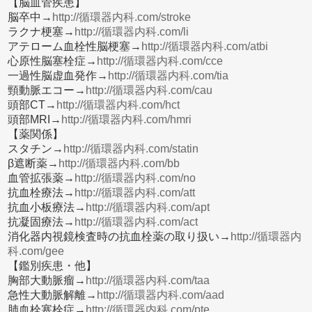
【脳血管疾患】
脳卒中→
http://循環器内科.com/stroke
ラクナ梗塞→
http://循環器内科.com/li
アテローム血栓性脳梗塞→
http://循環器内科.com/atbi
心原性脳塞栓症→
http://循環器内科.com/cce
一過性脳虚血発作→
http://循環器内科.com/tia
頸動脈エコー→
http://循環器内科.com/cau
頭部CT→
http://循環器内科.com/hct
頭部MRI→
http://循環器内科.com/hmri
【薬関係】
スタチン→
http://循環器内科.com/statin
β遮断薬→
http://循環器内科.com/bb
血管拡張薬→
http://循環器内科.com/no
抗血栓療法→
http://循環器内科.com/att
抗血小板療法→
http://循環器内科.com/apt
抗凝固療法→
http://循環器内科.com/act
消化器内視鏡検査時の抗血栓薬の取り扱い→
http://循環器内
科.com/gee
【鑑別疾患・他】
胸部大動脈瘤→
http://循環器内科.com/taa
急性大動脈解離→
http://循環器内科.com/aad
肺血栓塞栓症→
http://循環器内科.com/pte