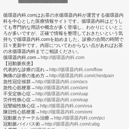
循環器内科.comはお茶の水循環器内科が運営する循環器内
科を中心とした医療情報サイトです。循環器内科はどうし
ても専門的な用語や概念が多く登場し、わかりにくいとこ
ろが多いですが、正確で情報を整理しておきたいという気
持ちで循環器内科.comを始めました。診療の合間の時間で
日々更新中です。内容についてわからない点があればお茶
の水循環器内科までご相談ください。
循環器内科.com→
http://循環器内科.com
【冠動脈疾患】
代表的な診療の流れ→
http://循環器内科.com/flow
胸痛の診療の進め方→
http://循環器内科.com/chestpain
急性冠症候群→
http://循環器内科.com/acs
急性心筋梗塞→
http://循環器内科.com/ami
不安定狭心症→
http://循環器内科.com/uap
労作性狭心症→
http://循環器内科.com/eap
冠攣縮性狭心症→
http://循環器内科.com/vsa
陳旧性心筋梗塞→
http://循環器内科.com/omi
冠動脈カテーテル治療→
http://循環器内科.com/pci
冠動脈バイパス術→
http://循環器内科.com/cabg