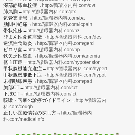
深部静脈血栓症→
http://循環器内科.com/dvt
肺気胸→
http://循環器内科.com/ptx
気管支喘息→
http://循環器内科.com/ba
肋間神経痛→
http://循環器内科.com/icpain
帯状疱疹→
http://循環器内科.com/hz
びまん性食道痙攣→
http://循環器内科.com/des
逆流性食道炎→
http://循環器内科.com/gerd
ピロリ菌→
http://循環器内科.com/hp
鉄欠乏性貧血→
http://循環器内科.com/anemia
低血圧症→
http://循環器内科.com/hypotension
甲状腺機能亢進症→
http://循環器内科.com/hypert
甲状腺機能低下症→
http://循環器内科.com/hypot
末梢動脈疾患→
http://循環器内科.com/pad
胸部CT→
http://循環器内科.com/cct
下肢CT→
http://循環器内科.com/fct
咳嗽・喀痰の診療ガイドライン→
http://循環器内
科.com/cough
正しい医療情報の探し方→
http://循環器内
科.com/medicalinfo