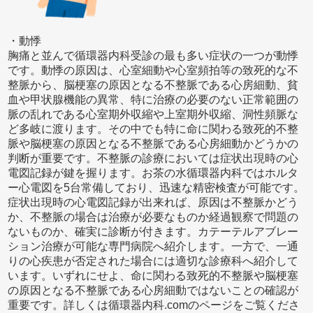
・動悸
胸痛と並んで循環器内科受診の最も多い症状の一つが動悸
です。動悸の原因は、心室細動や心室頻拍等の致死的な不
整脈から、脳梗塞の原因となる不整脈である心房細動、貧
血や甲状腺機能の異常、特に治療の必要のない正常範囲の
脈の乱れである心室期外収縮や上室期外収縮、洞性頻脈な
ど多岐に渡ります。その中でも特に命に関わる致死的不整
脈や脳梗塞の原因となる不整脈である心房細動かどうかの
判断が重要です。不整脈の診療においては症状出現時の心
電図記録が鍵を握ります。お茶の水循環器内科ではホルタ
ー心電図を5台常備しており、迅速な精密検査が可能です。
症状出現時の心電図記録が出来れば、原因は不整脈かどう
か、不整脈の場合は治療が必要なものか経過観察で問題の
ないものか、確実に診断が付きます。カテーテルアブレー
ション治療が可能な専門病院へ紹介します。一方で、一通
りの心疾患が否定された場合には適切な診療科へ紹介して
います。いずれにせよ、命に関わる致死的不整脈や脳梗塞
の原因となる不整脈である心房細動ではないことの確認が
重要です。詳しくは循環器内科.comのページをご覧くださ