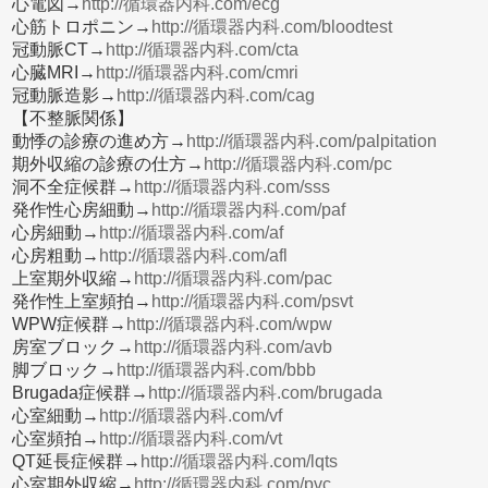
心電図→
http://循環器内科.com/ecg
心筋トロポニン→
http://循環器内科.com/bloodtest
冠動脈CT→
http://循環器内科.com/cta
心臓MRI→
http://循環器内科.com/cmri
冠動脈造影→
http://循環器内科.com/cag
【不整脈関係】
動悸の診療の進め方→
http://循環器内科.com/palpitation
期外収縮の診療の仕方→
http://循環器内科.com/pc
洞不全症候群→
http://循環器内科.com/sss
発作性心房細動→
http://循環器内科.com/paf
心房細動→
http://循環器内科.com/af
心房粗動→
http://循環器内科.com/afl
上室期外収縮→
http://循環器内科.com/pac
発作性上室頻拍→
http://循環器内科.com/psvt
WPW症候群→
http://循環器内科.com/wpw
房室ブロック→
http://循環器内科.com/avb
脚ブロック→
http://循環器内科.com/bbb
Brugada症候群→
http://循環器内科.com/brugada
心室細動→
http://循環器内科.com/vf
心室頻拍→
http://循環器内科.com/vt
QT延長症候群→
http://循環器内科.com/lqts
心室期外収縮→
http://循環器内科.com/pvc