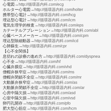
心電図→
http://循環器内科.com/ecg
ホルター心電図→
http://循環器内科.com/holter
携帯型心電計→
http://循環器内科.com/hcg
埋込型心電計→
http://循環器内科.com/icm
電気生理学的検査→
http://循環器内科.com/eps
カテーテルアブレーション→
http://循環器内科.com/abl
心臓ペースメーカー→
http://循環器内科.com/cpm
埋込型除細動器→
http://循環器内科.com/icd
心肺蘇生→
http://循環器内科.com/cpr
【心不全関係】
息切れの診療の進め方→
http://循環器内科.com/dyspnea
心不全→
http://循環器内科.com/hf
心臓弁膜症→
http://循環器内科.com/vhd
僧帽弁狭窄症→
http://循環器内科.com/ms
僧帽弁閉鎖不全症→
http://循環器内科.com/mr
大動脈弁狭窄症→
http://循環器内科.com/as
大動脈弁閉鎖不全症→
http://循環器内科.com/ar
心房中隔欠損→
http://循環器内科.com/asd
心室中隔欠損→
http://循環器内科.com/vsd
卵円孔開存→
http://循環器内科.com/pfo
肥大型心筋症→
http://循環器内科.com/hcm