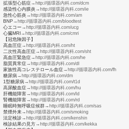
拡張型心筋症→
http://循環器内科.com/dcm
感染性心内膜炎→
http://循環器内科.com/ie
急性心筋炎→
http://循環器内科.com/am
BNP→
http://循環器内科.com/bloodtest
心エコー→
http://循環器内科.com/ucg
心臓MRI→
http://循環器内科.com/cmri
【冠危険因子】
高血圧症→
http://循環器内科.com/ht
二次性高血圧症→
http://循環器内科.com/sht
高血圧緊急症→
http://循環器内科.com/he
脂質異常症→
http://循環器内科.com/dl
家族性高コレステロール血症→
http://循環器内科.com/fh
糖尿病→
http://循環器内科.com/dm
1型糖尿病→
http://循環器内科.com/t1d
高尿酸血症→
http://循環器内科.com/hu
肝機能障害→
http://循環器内科.com/ld
腎機能障害→
http://循環器内科.com/rd
睡眠時無呼吸症候群→
http://循環器内科.com/sas
禁煙外来→
http://循環器内科.com/smoking
法定検診→
http://循環器内科.com/kenshin
検診結果の見方→
http://循環器内科.com/kekka