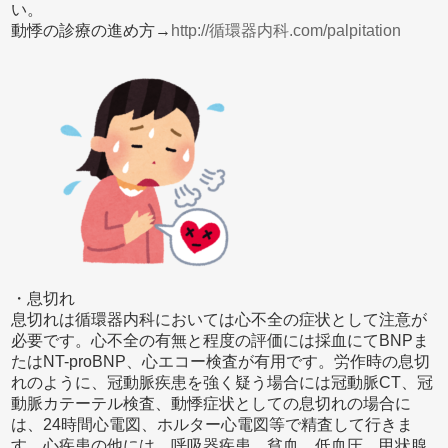
い。
動悸の診療の進め方→
http://循環器内科.com/palpitation
・息切れ
息切れは循環器内科においては心不全の症状として注意が
必要です。心不全の有無と程度の評価には採血にてBNPま
たはNT-proBNP、心エコー検査が有用です。労作時の息切
れのように、冠動脈疾患を強く疑う場合には冠動脈CT、冠
動脈カテーテル検査、動悸症状としての息切れの場合に
は、24時間心電図、ホルター心電図等で精査して行きま
す。心疾患の他には、呼吸器疾患、貧血、低血圧、甲状腺