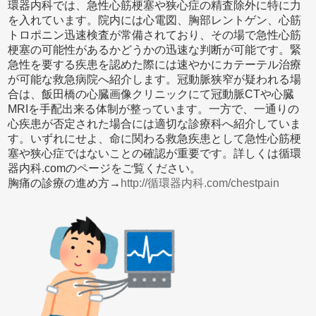
環器内科では、急性心筋梗塞や狭心症の精査除外に特に力
を入れています。院内には心電図、胸部レントゲン、心筋
トロポニン迅速検査が常備されており、その場で急性心筋
梗塞の可能性があるかどうかの迅速な判断が可能です。緊
急性を要する疾患を認めた際には速やかにカテーテル治療
が可能な救急病院へ紹介します。冠動脈狭窄が疑われる場
合は、飯田橋の心臓画像クリニックにて冠動脈CTや心臓
MRIを手配出来る体制が整っています。一方で、一通りの
心疾患が否定された場合には適切な診療科へ紹介していま
す。いずれにせよ、命に関わる救急疾患として急性心筋梗
塞や狭心症ではないことの確認が重要です。詳しくは循環
器内科.comのページをご覧ください。
胸痛の診療の進め方→
http://循環器内科.com/chestpain