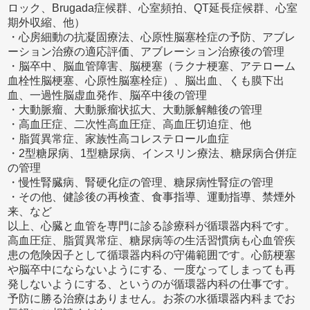
ロック、Brugada症候群、心室頻拍、QT延長症候群、心室
期外収縮、他）
・心房細動の抗凝固療法、心原性脳塞栓症の予防、アブレ
ーション治療の適応評価、アブレーション治療後の管理
・脳卒中、脳血管障害、脳梗塞（ラクナ梗塞、アテローム
血栓性脳梗塞、心原性脳塞栓症）、脳出血、くも膜下出
血、一過性脳虚血発作、脳卒中後の管理
・大動脈瘤、大動脈瘤状拡大、大動脈解離後の管理
・高血圧症、二次性高血圧症、高血圧切迫症、他
・脂質異常症、家族性高コレステロール血症
・2型糖尿病、1型糖尿病、インスリン療法、糖尿病合併症
の管理
・慢性腎臓病、腎硬化症の管理、糖尿病性腎症の管理
・その他、健診後の再検査、食事指導、運動指導、禁煙外
来、など
以上、心臓と血管を専門に診る診療科が循環器内科です。
高血圧症、脂質異常症、糖尿病等の生活習慣病も心血管疾
患の危険因子として循環器内科の守備範囲です。心筋梗塞
や脳卒中にならないようにする、一度なってしまっても再
発しないようにする、というのが循環器内科の仕事です。
予防に勝る治療はありません。お茶の水循環器内科までお