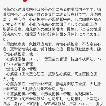
お茶の水循環器内科はお茶の水にある循環器内科です。循
環器内科とは心臓と血管を専門に診る診療科です。具体的
には、狭心症、心筋梗塞等の冠動脈疾患、心房細動を始め
とする不整脈、心血管疾患の危険因子としての高血圧症、
脂質異常症、糖尿病等の生活習慣病、慢性心不全等の循環
器疾患です。循環器内科の診療範囲を具体的にまとめまし
た。
・冠動脈疾患（急性冠症候群、急性心筋梗塞、不安定狭心
症、冠攣縮性狭心症、労作性狭心症、慢性冠動脈疾患、陳
旧性心筋梗塞、他）
・心筋梗塞後、ステント留置後の管理、抗血小板療法、バ
イパス術後の管理
・慢性心不全の管理
・心筋症（肥大型心筋症、拡張型心筋症、高血圧性心肥
大、他）
・心臓弁膜症（僧帽弁狭窄症、僧帽弁閉鎖不全症、大動脈
弁狭窄症、大動脈弁閉鎖不全症、他）
・弁置換術後の管理、弁形成術後の管理、抗凝固療法
・不整脈（洞不全症候群、心房細動、心房粗動、上室期外
収縮、発作性上室頻拍、WPW症候群、房室ブロック、脚ブ