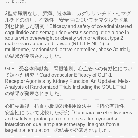
しました。
2型糖尿病なし、肥満、過体重、カグリリンチド・セマグ
ルチドの併用、有効性、安全性についてセマグルチド単
剤と比較した研究「Efficacy and safety of co-administered
cagrilintide and semaglutide versus semaglutide alone in
adults with overweight or obesity with or without type 2
diabetes in Japan and Taiwan (REDEFINE 5): a
multicentre, randomised, active-controlled, phase 3a trial」
の結果が発表されました。
GLP-1受容体作動薬、腎機能別、心血管への有効性につい
て調べた研究「Cardiovascular Efficacy of GLP-1
Receptor Agonists by Kidney Function: An Updated Meta-
Analysis of Randomized Trials Including the SOUL Trial」
の結果が発表されました。
心筋梗塞後、抗血小板薬2剤併用療法中、PPIの有効性、
安全性について比較した研究「Comparative effectiveness
and safety of proton pump inhibitors after myocardial
infarction on dual antiplatelet therapy: Insights from a
target trial emulation」の結果が発表されました。