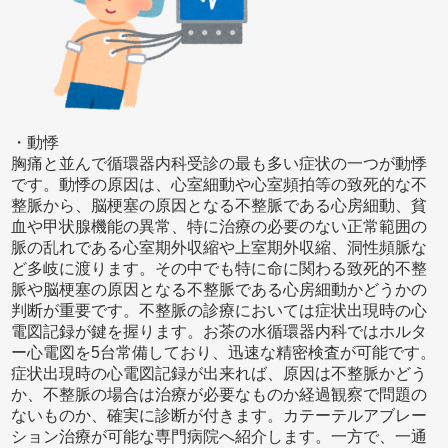
・動悸
胸痛と並んで循環器内科受診の最も多い症状の一つが動悸
です。動悸の原因は、心室細動や心室頻拍等の致死的な不
整脈から、脳梗塞の原因となる不整脈である心房細動、貧
血や甲状腺機能の異常、特に治療の必要のない正常範囲の
脈の乱れである心室期外収縮や上室期外収縮、洞性頻脈な
ど多岐に渡ります。その中でも特に命に関わる致死的不整
脈や脳梗塞の原因となる不整脈である心房細動かどうかの
判断が重要です。不整脈の診療においては症状出現時の心
電図記録が鍵を握ります。お茶の水循環器内科ではホルタ
ー心電図を5台常備しており、迅速な精密検査が可能です。
症状出現時の心電図記録が出来れば、原因は不整脈かどう
か、不整脈の場合は治療が必要なものか経過観察で問題の
ないものか、確実に診断が付きます。カテーテルアブレー
ション治療が可能な専門病院へ紹介します。一方で、一通