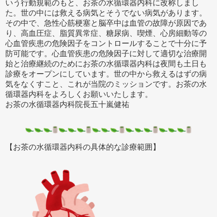
いう行動規範のもと、お茶の水循環器内科に改称しまし
た。世の中には救える病気とそうでない病気があります。
その中で、急性心筋梗塞と脳卒中は血管の故障が原因であ
り、高血圧症、脂質異常症、糖尿病、喫煙、心房細動等の
心血管疾患の危険因子をコントロールすることで十分に予
防可能です。心血管疾患の危険因子に対して適切な治療開
始と治療継続のためにお茶の水循環器内科は夜間も土日も
診療をオープンにしています。世の中から救えるはずの病
気をなくすこと、これが当院のミッションです。お茶の水
循環器内科をよろしくお願いいたします。
お茶の水循環器内科院長五十嵐健祐
【お茶の水循環器内科の具体的な診療範囲】