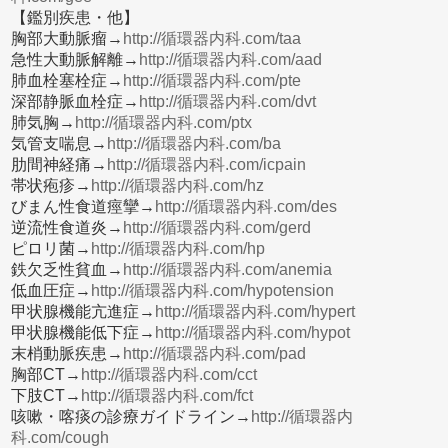
【鑑別疾患・他】
胸部大動脈瘤→
http://循環器内科.com/taa
急性大動脈解離→
http://循環器内科.com/aad
肺血栓塞栓症→
http://循環器内科.com/pte
深部静脈血栓症→
http://循環器内科.com/dvt
肺気胸→
http://循環器内科.com/ptx
気管支喘息→
http://循環器内科.com/ba
肋間神経痛→
http://循環器内科.com/icpain
帯状疱疹→
http://循環器内科.com/hz
びまん性食道痙攣→
http://循環器内科.com/des
逆流性食道炎→
http://循環器内科.com/gerd
ピロリ菌→
http://循環器内科.com/hp
鉄欠乏性貧血→
http://循環器内科.com/anemia
低血圧症→
http://循環器内科.com/hypotension
甲状腺機能亢進症→
http://循環器内科.com/hypert
甲状腺機能低下症→
http://循環器内科.com/hypot
末梢動脈疾患→
http://循環器内科.com/pad
胸部CT→
http://循環器内科.com/cct
下肢CT→
http://循環器内科.com/fct
咳嗽・喀痰の診療ガイドライン→
http://循環器内
科.com/cough