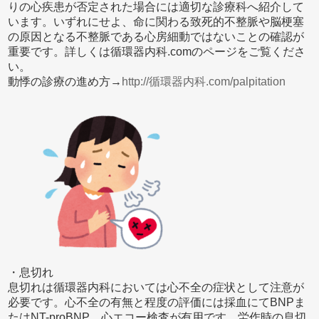
りの心疾患が否定された場合には適切な診療科へ紹介して
います。いずれにせよ、命に関わる致死的不整脈や脳梗塞
の原因となる不整脈である心房細動ではないことの確認が
重要です。詳しくは循環器内科.comのページをご覧くださ
い。
動悸の診療の進め方→
http://循環器内科.com/palpitation
・息切れ
息切れは循環器内科においては心不全の症状として注意が
必要です。心不全の有無と程度の評価には採血にてBNPま
たはNT-proBNP、心エコー検査が有用です。労作時の息切