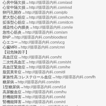
心房中隔欠損→
http://循環器内科.com/asd
心室中隔欠損→
http://循環器内科.com/vsd
卵円孔開存→
http://循環器内科.com/pfo
肥大型心筋症→
http://循環器内科.com/hcm
拡張型心筋症→
http://循環器内科.com/dcm
感染性心内膜炎→
http://循環器内科.com/ie
急性心筋炎→
http://循環器内科.com/am
BNP→
http://循環器内科.com/bloodtest
心エコー→
http://循環器内科.com/ucg
心臓MRI→
http://循環器内科.com/cmri
【冠危険因子】
高血圧症→
http://循環器内科.com/ht
二次性高血圧→
http://循環器内科.com/sht
高血圧緊急症→
http://循環器内科.com/he
脂質異常症→
http://循環器内科.com/dl
家族性高コレステロール血症→
http://循環器内科.com/fh
糖尿病→
http://循環器内科.com/dm
1型糖尿病→
http://循環器内科.com/t1d
高尿酸血症→
http://循環器内科.com/hu
肝機能障害→
http://循環器内科.com/ld
腎機能障害→
http://循環器内科.com/rd