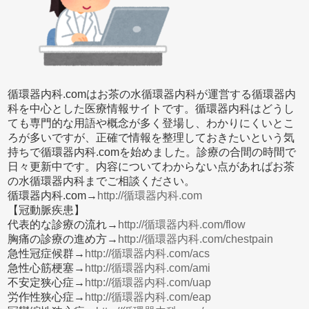
循環器内科.comはお茶の水循環器内科が運営する循環器内
科を中心とした医療情報サイトです。循環器内科はどうし
ても専門的な用語や概念が多く登場し、わかりにくいとこ
ろが多いですが、正確で情報を整理しておきたいという気
持ちで循環器内科.comを始めました。診療の合間の時間で
日々更新中です。内容についてわからない点があればお茶
の水循環器内科までご相談ください。
循環器内科.com→
http://循環器内科.com
【冠動脈疾患】
代表的な診療の流れ→
http://循環器内科.com/flow
胸痛の診療の進め方→
http://循環器内科.com/chestpain
急性冠症候群→
http://循環器内科.com/acs
急性心筋梗塞→
http://循環器内科.com/ami
不安定狭心症→
http://循環器内科.com/uap
労作性狭心症→
http://循環器内科.com/eap