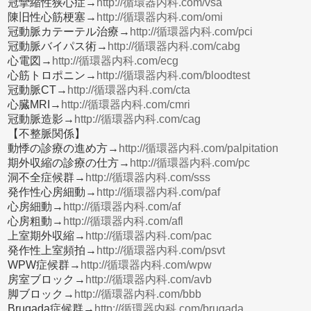
冠攣縮性狭心症→
http://循環器内科.com/vsa
陳旧性心筋梗塞→
http://循環器内科.com/omi
冠動脈カテーテル治療→
http://循環器内科.com/pci
冠動脈バイパス術→
http://循環器内科.com/cabg
心電図→
http://循環器内科.com/ecg
心筋トロポニン→
http://循環器内科.com/bloodtest
冠動脈CT→
http://循環器内科.com/cta
心臓MRI→
http://循環器内科.com/cmri
冠動脈造影→
http://循環器内科.com/cag
【不整脈関係】
動悸の診療の進め方→
http://循環器内科.com/palpitation
期外収縮の診療の仕方→
http://循環器内科.com/pc
洞不全症候群→
http://循環器内科.com/sss
発作性心房細動→
http://循環器内科.com/paf
心房細動→
http://循環器内科.com/af
心房粗動→
http://循環器内科.com/afl
上室期外収縮→
http://循環器内科.com/pac
発作性上室頻拍→
http://循環器内科.com/psvt
WPW症候群→
http://循環器内科.com/wpw
房室ブロック→
http://循環器内科.com/avb
脚ブロック→
http://循環器内科.com/bbb
Brugada症候群→
http://循環器内科.com/brugada