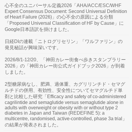
心不全のユニバーサル定義2026「AHA/ACC/ESC/WHF
Expert Consensus Document: Second Universal Definition
of Heart Failure (2026)」の心不全の原因による分類
「Proposed Universal Classification of HF by Cause」に
Google日本語訳を掛けました。
日経DIの連載「ニトログリセリン」「ワルファリン」の
発見秘話が興味深いです。
2026/8/1-12/20、「神田カレー街食べ歩きスタンプラリー
2026」の「神田カレー街公式ガイドブック2026」が到着
しました。
2型糖尿病なし、肥満、過体重、カグリリンチド・セマグ
ルチドの併用、有効性、安全性についてセマグルチド単
剤と比較した研究「Efficacy and safety of co-administered
cagrilintide and semaglutide versus semaglutide alone in
adults with overweight or obesity with or without type 2
diabetes in Japan and Taiwan (REDEFINE 5): a
multicentre, randomised, active-controlled, phase 3a trial」
の結果が発表されました。