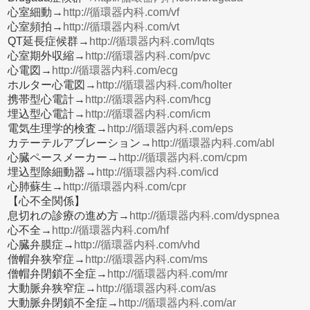
心室細動→
http://循環器内科.com/vf
心室頻拍→
http://循環器内科.com/vt
QT延長症候群→
http://循環器内科.com/lqts
心室期外収縮→
http://循環器内科.com/pvc
心電図→
http://循環器内科.com/ecg
ホルター心電図→
http://循環器内科.com/holter
携帯型心電計→
http://循環器内科.com/hcg
埋込型心電計→
http://循環器内科.com/icm
電気生理学的検査→
http://循環器内科.com/eps
カテーテルアブレーション→
http://循環器内科.com/abl
心臓ペースメーカー→
http://循環器内科.com/cpm
埋込型除細動器→
http://循環器内科.com/icd
心肺蘇生→
http://循環器内科.com/cpr
【心不全関係】
息切れの診療の進め方→
http://循環器内科.com/dyspnea
心不全→
http://循環器内科.com/hf
心臓弁膜症→
http://循環器内科.com/vhd
僧帽弁狭窄症→
http://循環器内科.com/ms
僧帽弁閉鎖不全症→
http://循環器内科.com/mr
大動脈弁狭窄症→
http://循環器内科.com/as
大動脈弁閉鎖不全症→
http://循環器内科.com/ar