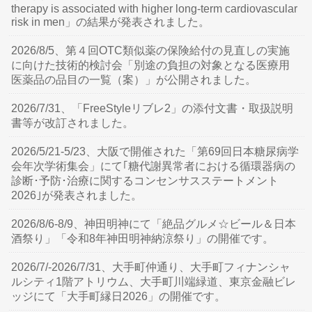
therapy is associated with higher long-term cardiovascular
risk in men」の結果が発表されました。
2026/8/5、第４回OTC類似薬の保険給付の見直しの実施
に向けた技術的検討会「別途の負担の対象となる医療用
医薬品の品目の一覧（案）」が公開されました。
2026/7/31、「FreeStyleリブレ2」の添付文書・取扱説明
書等が改訂されました。
2026/5/21-5/23、大阪で開催された「第69回日本糖尿病学
会年次学術集会」にて｢糖代謝異常者における循環器病の
診断･予防･治療に関するコンセンサスステートメント
2026｣が発表されました。
2026/8/6-8/9、神田明神にて「絶品グルメ☆ビール＆日本
酒祭り」「令和8年神田明神納涼祭り」の開催です。
2026/7/-2026/7/31、大手町仲通り、大手町フィナンシャ
ルシティ1階アトリウム、大手町川端緑道、東京金融ビレ
ッジにて「大手町縁日2026」の開催です。