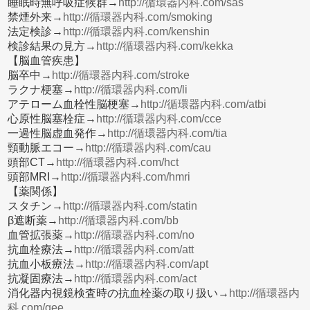
睡眠時無呼吸症候群→
http://循環器内科.com/sas
禁煙外来→
http://循環器内科.com/smoking
法定検診→
http://循環器内科.com/kenshin
検診結果の見方→
http://循環器内科.com/kekka
【脳血管疾患】
脳卒中→
http://循環器内科.com/stroke
ラクナ梗塞→
http://循環器内科.com/li
アテローム血栓性脳梗塞→
http://循環器内科.com/atbi
心原性脳塞栓症→
http://循環器内科.com/cce
一過性脳虚血発作→
http://循環器内科.com/tia
頸動脈エコー→
http://循環器内科.com/cau
頭部CT→
http://循環器内科.com/hct
頭部MRI→
http://循環器内科.com/hmri
【薬関係】
スタチン→
http://循環器内科.com/statin
β遮断薬→
http://循環器内科.com/bb
血管拡張薬→
http://循環器内科.com/no
抗血栓療法→
http://循環器内科.com/att
抗血小板療法→
http://循環器内科.com/apt
抗凝固療法→
http://循環器内科.com/act
消化器内視鏡検査時の抗血栓薬の取り扱い→
http://循環器内
科.com/gee