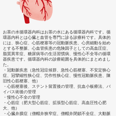
お茶の水循環器内科はお茶の水にある循環器内科です。循
環器内科とは心臓と血管を専門に診る診療科です。具体的
には、狭心症、心筋梗塞等の冠動脈疾患、心房細動を始め
とする不整脈、心血管疾患の危険因子としての高血圧症、
脂質異常症、糖尿病等の生活習慣病、慢性心不全等の循環
器疾患です。循環器内科の診療範囲を具体的にまとめまし
た。
・冠動脈疾患（急性冠症候群、急性心筋梗塞、不安定狭心
症、冠攣縮性狭心症、労作性狭心症、慢性冠動脈疾患、陳
旧性心筋梗塞、他）
・心筋梗塞後、ステント留置後の管理、抗血小板療法、バ
イパス術後の管理
・慢性心不全の管理
・心筋症（肥大型心筋症、拡張型心筋症、高血圧性心肥
大、他）
・心臓弁膜症（僧帽弁狭窄症、僧帽弁閉鎖不全症、大動脈