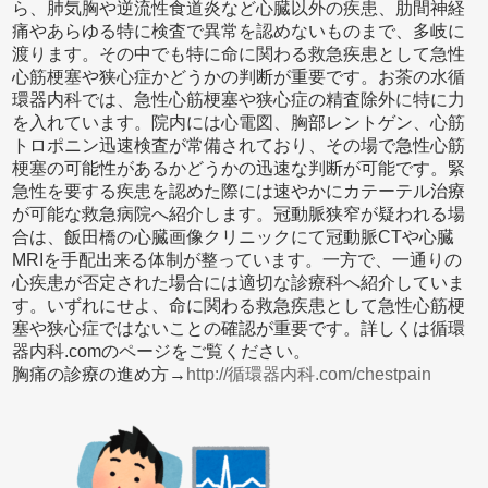
ら、肺気胸や逆流性食道炎など心臓以外の疾患、肋間神経
痛やあらゆる特に検査で異常を認めないものまで、多岐に
渡ります。その中でも特に命に関わる救急疾患として急性
心筋梗塞や狭心症かどうかの判断が重要です。お茶の水循
環器内科では、急性心筋梗塞や狭心症の精査除外に特に力
を入れています。院内には心電図、胸部レントゲン、心筋
トロポニン迅速検査が常備されており、その場で急性心筋
梗塞の可能性があるかどうかの迅速な判断が可能です。緊
急性を要する疾患を認めた際には速やかにカテーテル治療
が可能な救急病院へ紹介します。冠動脈狭窄が疑われる場
合は、飯田橋の心臓画像クリニックにて冠動脈CTや心臓
MRIを手配出来る体制が整っています。一方で、一通りの
心疾患が否定された場合には適切な診療科へ紹介していま
す。いずれにせよ、命に関わる救急疾患として急性心筋梗
塞や狭心症ではないことの確認が重要です。詳しくは循環
器内科.comのページをご覧ください。
胸痛の診療の進め方→
http://循環器内科.com/chestpain