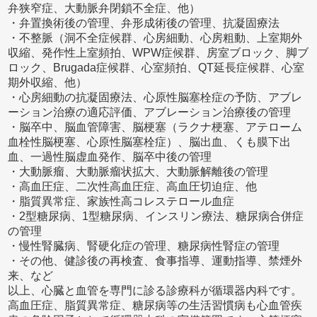
弁狭窄症、大動脈弁閉鎖不全症、他）
・弁置換術後の管理、弁形成術後の管理、抗凝固療法
・不整脈（洞不全症候群、心房細動、心房粗動、上室期外
収縮、発作性上室頻拍、WPW症候群、房室ブロック、脚ブ
ロック、Brugada症候群、心室頻拍、QT延長症候群、心室
期外収縮、他）
・心房細動の抗凝固療法、心原性脳塞栓症の予防、アブレ
ーション治療の適応評価、アブレーション治療後の管理
・脳卒中、脳血管障害、脳梗塞（ラクナ梗塞、アテローム
血栓性脳梗塞、心原性脳塞栓症）、脳出血、くも膜下出
血、一過性脳虚血発作、脳卒中後の管理
・大動脈瘤、大動脈瘤状拡大、大動脈解離後の管理
・高血圧症、二次性高血圧症、高血圧切迫症、他
・脂質異常症、家族性高コレステロール血症
・2型糖尿病、1型糖尿病、インスリン療法、糖尿病合併症
の管理
・慢性腎臓病、腎硬化症の管理、糖尿病性腎症の管理
・その他、健診後の再検査、食事指導、運動指導、禁煙外
来、など
以上、心臓と血管を専門に診る診療科が循環器内科です。
高血圧症、脂質異常症、糖尿病等の生活習慣病も心血管疾