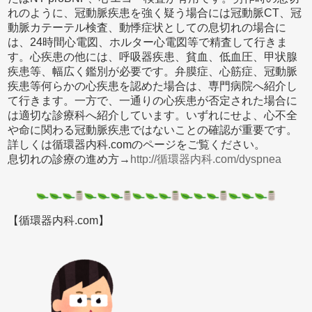
れのように、冠動脈疾患を強く疑う場合には冠動脈CT、冠
動脈カテーテル検査、動悸症状としての息切れの場合に
は、24時間心電図、ホルター心電図等で精査して行きま
す。心疾患の他には、呼吸器疾患、貧血、低血圧、甲状腺
疾患等、幅広く鑑別が必要です。弁膜症、心筋症、冠動脈
疾患等何らかの心疾患を認めた場合は、専門病院へ紹介し
て行きます。一方で、一通りの心疾患が否定された場合に
は適切な診療科へ紹介しています。いずれにせよ、心不全
や命に関わる冠動脈疾患ではないことの確認が重要です。
詳しくは循環器内科.comのページをご覧ください。
息切れの診療の進め方→
http://循環器内科.com/dyspnea
【循環器内科.com】