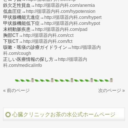
鉄欠乏性貧血→
http://循環器内科.com/anemia
低血圧症→
http://循環器内科.com/hypotension
甲状腺機能亢進症→
http://循環器内科.com/hypert
甲状腺機能低下症→
http://循環器内科.com/hypot
末梢動脈疾患→
http://循環器内科.com/pad
胸部CT→
http://循環器内科.com/cct
下肢CT→
http://循環器内科.com/fct
咳嗽・喀痰の診療ガイドライン→
http://循環器内
科.com/cough
正しい医療情報の探し方→
http://循環器内
科.com/medicalinfo
« 前のページ
次のページ »
心臓クリニックお茶の水公式ホームページ