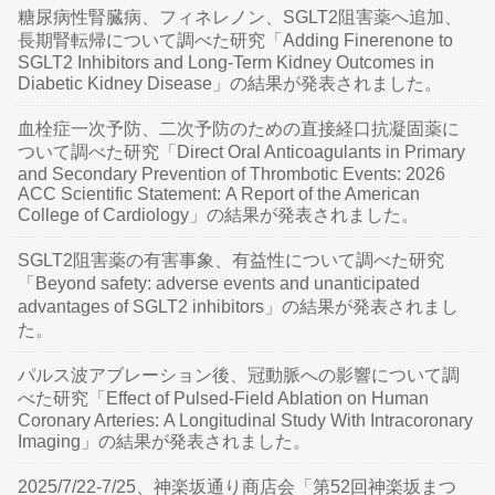
糖尿病性腎臓病、フィネレノン、SGLT2阻害薬へ追加、
長期腎転帰について調べた研究「Adding Finerenone to
SGLT2 Inhibitors and Long-Term Kidney Outcomes in
Diabetic Kidney Disease」の結果が発表されました。
血栓症一次予防、二次予防のための直接経口抗凝固薬に
ついて調べた研究「Direct Oral Anticoagulants in Primary
and Secondary Prevention of Thrombotic Events: 2026
ACC Scientific Statement: A Report of the American
College of Cardiology」の結果が発表されました。
SGLT2阻害薬の有害事象、有益性について調べた研究
「Beyond safety: adverse events and unanticipated
advantages of SGLT2 inhibitors」の結果が発表されまし
た。
パルス波アブレーション後、冠動脈への影響について調
べた研究「Effect of Pulsed-Field Ablation on Human
Coronary Arteries: A Longitudinal Study With Intracoronary
Imaging」の結果が発表されました。
2025/7/22-7/25、神楽坂通り商店会「第52回神楽坂まつ