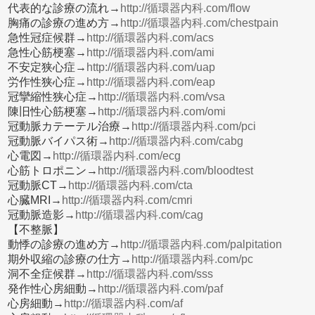
代表的な診療の流れ→
http://循環器内科.com/flow
胸痛の診療の進め方→
http://循環器内科.com/chestpain
急性冠症候群→
http://循環器内科.com/acs
急性心筋梗塞→
http://循環器内科.com/ami
不安定狭心症→
http://循環器内科.com/uap
労作性狭心症→
http://循環器内科.com/eap
冠攣縮性狭心症→
http://循環器内科.com/vsa
陳旧性心筋梗塞→
http://循環器内科.com/omi
冠動脈カテーテル治療→
http://循環器内科.com/pci
冠動脈バイパス術→
http://循環器内科.com/cabg
心電図→
http://循環器内科.com/ecg
心筋トロポニン→
http://循環器内科.com/bloodtest
冠動脈CT→
http://循環器内科.com/cta
心臓MRI→
http://循環器内科.com/cmri
冠動脈造影→
http://循環器内科.com/cag
【不整脈】
動悸の診療の進め方→
http://循環器内科.com/palpitation
期外収縮の診療の仕方→
http://循環器内科.com/pc
洞不全症候群→
http://循環器内科.com/sss
発作性心房細動→
http://循環器内科.com/paf
心房細動→
http://循環器内科.com/af