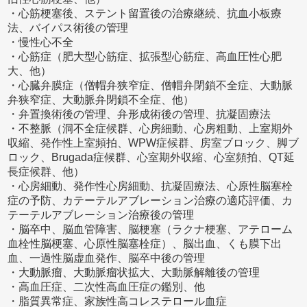
・心筋梗塞後、ステント留置後の治療継続、抗血小板療
法、バイパス術後の管理
・慢性心不全
・心筋症（肥大型心筋症、拡張型心筋症、高血圧性心肥
大、他）
・心臓弁膜症（僧帽弁狭窄症、僧帽弁閉鎖不全症、大動脈
弁狭窄症、大動脈弁閉鎖不全症、他）
・弁置換術後の管理、弁形成術後の管理、抗凝固療法
・不整脈（洞不全症候群、心房細動、心房粗動、上室期外
収縮、発作性上室頻拍、WPW症候群、房室ブロック、脚ブ
ロック、Brugada症候群、心室期外収縮、心室頻拍、QT延
長症候群、他）
・心房細動、発作性心房細動、抗凝固療法、心原性脳塞栓
症の予防、カテーテルアブレーション治療の適応評価、カ
テーテルアブレーション治療後の管理
・脳卒中、脳血管障害、脳梗塞（ラクナ梗塞、アテローム
血栓性脳梗塞、心原性脳塞栓症）、脳出血、くも膜下出
血、一過性脳虚血発作、脳卒中後の管理
・大動脈瘤、大動脈瘤状拡大、大動脈解離後の管理
・高血圧症、二次性高血圧症の鑑別、他
・脂質異常症、家族性高コレステロール血症