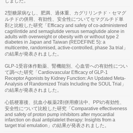
しました。
2型糖尿病なし、肥満、過体重、カグリリンチド・セマグ
ルチドの併用、有効性、安全性についてセマグルチド単
剤と比較した研究「Efficacy and safety of co-administered
cagrilintide and semaglutide versus semaglutide alone in
adults with overweight or obesity with or without type 2
diabetes in Japan and Taiwan (REDEFINE 5): a
multicentre, randomised, active-controlled, phase 3a trial」
の結果が発表されました。
GLP-1受容体作動薬、腎機能別、心血管への有効性につい
て調べた研究「Cardiovascular Efficacy of GLP-1
Receptor Agonists by Kidney Function: An Updated Meta-
Analysis of Randomized Trials Including the SOUL Trial」
の結果が発表されました。
心筋梗塞後、抗血小板薬2剤併用療法中、PPIの有効性、
安全性について比較した研究「Comparative effectiveness
and safety of proton pump inhibitors after myocardial
infarction on dual antiplatelet therapy: Insights from a
target trial emulation」の結果が発表されました。