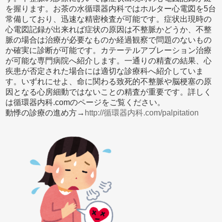
を握ります。お茶の水循環器内科ではホルター心電図を5台
常備しており、迅速な精密検査が可能です。症状出現時の
心電図記録が出来れば症状の原因は不整脈かどうか、不整
脈の場合は治療が必要なものか経過観察で問題のないもの
か確実に診断が可能です。カテーテルアブレーション治療
が可能な専門病院へ紹介します。一通りの精査の結果、心
疾患が否定された場合には適切な診療科へ紹介していま
す。いずれにせよ、命に関わる致死的不整脈や脳梗塞の原
因となる心房細動ではないことの精査が重要です。詳しく
は循環器内科.comのページをご覧ください。
動悸の診療の進め方→
http://循環器内科.com/palpitation