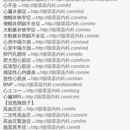
心不全→
http://循環器内科.com/hf
心臓弁膜症→
http://循環器内科.com/vhd
僧帽弁狭窄症→
http://循環器内科.com/ms
僧帽弁閉鎖不全症→
http://循環器内科.com/mr
大動脈弁狭窄症→
http://循環器内科.com/as
大動脈弁閉鎖不全症→
http://循環器内科.com/ar
心房中隔欠損→
http://循環器内科.com/asd
心室中隔欠損→
http://循環器内科.com/vsd
卵円孔開存→
http://循環器内科.com/pfo
肥大型心筋症→
http://循環器内科.com/hcm
拡張型心筋症→
http://循環器内科.com/dcm
感染性心内膜炎→
http://循環器内科.com/ie
急性心筋炎→
http://循環器内科.com/am
BNP→
http://循環器内科.com/bloodtest
心エコー→
http://循環器内科.com/ucg
心臓MRI→
http://循環器内科.com/cmri
【冠危険因子】
高血圧症→
http://循環器内科.com/ht
二次性高血圧→
http://循環器内科.com/sht
高血圧緊急症→
http://循環器内科.com/he
脂質異常症→
http://循環器内科.com/dl