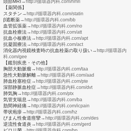
頭部MRI→
http://循環器内科.com/hmri
【薬関係】
スタチン→
http://循環器内科.com/statin
β遮断薬→
http://循環器内科.com/bb
血管拡張薬→
http://循環器内科.com/no
抗血栓療法→
http://循環器内科.com/att
抗血小板療法→
http://循環器内科.com/apt
抗凝固療法→
http://循環器内科.com/act
消化器内視鏡検査時の抗血栓薬の取り扱い→
http://循環器内
科.com/gee
【鑑別疾患・その他】
胸部大動脈瘤→
http://循環器内科.com/taa
急性大動脈解離→
http://循環器内科.com/aad
肺血栓塞栓症→
http://循環器内科.com/pte
深部静脈血栓症→
http://循環器内科.com/dvt
肺気胸→
http://循環器内科.com/ptx
気管支喘息→
http://循環器内科.com/ba
肋間神経痛→
http://循環器内科.com/icpain
帯状疱疹→
http://循環器内科.com/hz
びまん性食道痙攣→
http://循環器内科.com/des
逆流性食道炎→
http://循環器内科.com/gerd
ピロリ菌→
http://循環器内科.com/hp