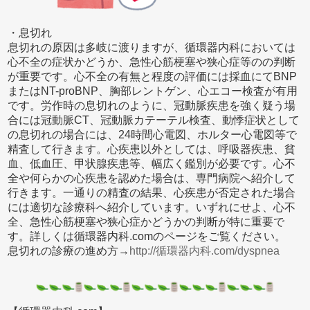
・息切れ
息切れの原因は多岐に渡りますが、循環器内科においては
心不全の症状かどうか、急性心筋梗塞や狭心症等のの判断
が重要です。心不全の有無と程度の評価には採血にてBNP
またはNT-proBNP、胸部レントゲン、心エコー検査が有用
です。労作時の息切れのように、冠動脈疾患を強く疑う場
合には冠動脈CT、冠動脈カテーテル検査、動悸症状として
の息切れの場合には、24時間心電図、ホルター心電図等で
精査して行きます。心疾患以外としては、呼吸器疾患、貧
血、低血圧、甲状腺疾患等、幅広く鑑別が必要です。心不
全や何らかの心疾患を認めた場合は、専門病院へ紹介して
行きます。一通りの精査の結果、心疾患が否定された場合
には適切な診療科へ紹介しています。いずれにせよ、心不
全、急性心筋梗塞や狭心症かどうかの判断が特に重要で
す。詳しくは循環器内科.comのページをご覧ください。
息切れの診療の進め方→
http://循環器内科.com/dyspnea