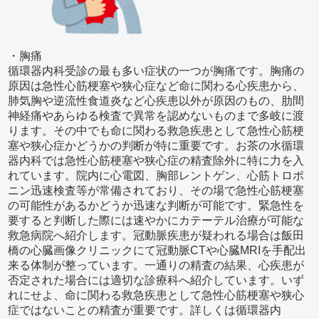
・胸痛
循環器内科受診の最も多い症状の一つが胸痛です。胸痛の
原因は急性心筋梗塞や狭心症など命に関わる心疾患から、
肺気胸や逆流性食道炎など心疾患以外が原因のもの、肋間
神経痛やあらゆる検査で異常を認めないものまで多岐に渡
ります。その中でも命に関わる救急疾患として急性心筋梗
塞や狭心症かどうかの判断が特に重要です。お茶の水循環
器内科では急性心筋梗塞や狭心症の精査除外に特に力を入
れています。院内に心電図、胸部レントゲン、心筋トロポ
ニン迅速検査等が常備されており、その場で急性心筋梗塞
の可能性があるかどうか迅速な判断が可能です。緊急性を
要すると判断した際には速やかにカテーテル治療が可能な
救急病院へ紹介します。冠動脈疾患が疑われる場合は飯田
橋の心臓画像クリニックにて冠動脈CTや心臓MRIを手配出
来る体制が整っています。一通りの精査の結果、心疾患が
否定された場合には適切な診療科へ紹介しています。いず
れにせよ、命に関わる救急疾患として急性心筋梗塞や狭心
症ではないことの精査が重要です。詳しくは循環器内