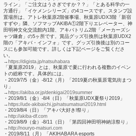
ライン」「ご注文はうさぎですか？？」「とある科学の一
方通行」「イケメンシリーズ」の4コースです。スタンプ設
置場所は、アトレ秋葉原2階催事場、秋葉原UDX3階「新宿
すずや」隣、ソフマップAKIBA①2階下りエレベーター、神
田明神文化交流館内1階、アキバトリム2階「メーカーズシ
ャツ鎌倉」の5ヶ所です。賞品グッズ引換所は秋葉原UDX2
階の「アキバ・インフォ」です。グッズ引換後は別のコー
スにも参加可能です。詳しくは下記ページをご覧くださ
い。
→
https://digista.jp/natsuhabara
「夏葉原2019」とは、秋葉原で夏に行われる複数のイベン
トの総称です。具体的には、
・2019/7/5（金）-8/12（月）「2019夏の秋葉原電気街まつ
り」
→
https://akiba.or.jp/denkigai2019summer
・2019/8/1（金）-8/4（日）「秋葉原UDX夏祭り2019」
→
https://udx-akibaichi.jp/natsumatsuri2019.html
・2019/8/4（日）「アキバ大好き!祭り」
→
http://akiba-df.com
・2019/8/9（金）-8/11（日）「第四回神田明神納涼祭り」
→
http://nouryo-matsuri.com
・2019/8/11（月）「AKIHABARA esports