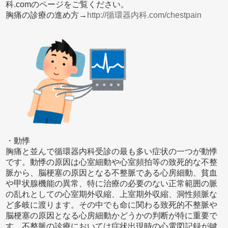
科.comのページをご覧ください。
胸痛の診療の進め方→
http://循環器内科.com/chestpain
・動悸
胸痛と並んで循環器内科受診の最も多い症状の一つが動悸
です。動悸の原因は心室細動や心室頻拍等の致死的な不整
脈から、脳梗塞の原因となる不整脈である心房細動、貧血
や甲状腺機能の異常、特に治療の必要のない正常範囲の脈
の乱れとしての心室期外収縮、上室期外収縮、洞性頻脈な
ど多岐に渡ります。その中でも命に関わる致死的不整脈や
脳梗塞の原因となる心房細動かどうかの判断が特に重要で
す。不整脈の診療においては症状出現時の心電図記録が鍵