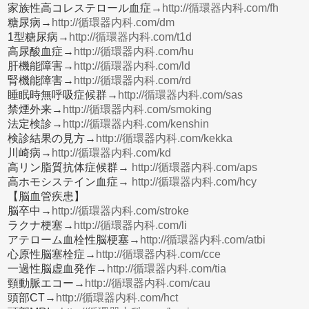
家族性高コレステロール血症→
http://循環器内科.com/fh
糖尿病→
http://循環器内科.com/dm
1型糖尿病→
http://循環器内科.com/t1d
高尿酸血症→
http://循環器内科.com/hu
肝機能障害→
http://循環器内科.com/ld
腎機能障害→
http://循環器内科.com/rd
睡眠時無呼吸症候群→
http://循環器内科.com/sas
禁煙外来→
http://循環器内科.com/smoking
法定検診→
http://循環器内科.com/kenshin
検診結果の見方→
http://循環器内科.com/kekka
川崎病→
http://循環器内科.com/kd
高リン脂質抗体症候群→
http://循環器内科.com/aps
高ホモシステイン血症→
http://循環器内科.com/hcy
【脳血管疾患】
脳卒中→
http://循環器内科.com/stroke
ラクナ梗塞→
http://循環器内科.com/li
アテローム血栓性脳梗塞→
http://循環器内科.com/atbi
心原性脳塞栓症→
http://循環器内科.com/cce
一過性脳虚血発作→
http://循環器内科.com/tia
頸動脈エコー→
http://循環器内科.com/cau
頭部CT→
http://循環器内科.com/hct