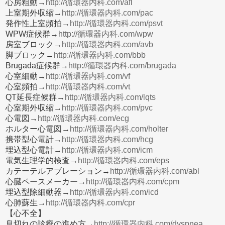
心房粗動→
http://循環器内科.com/afl
上室期外収縮→
http://循環器内科.com/pac
発作性上室頻拍→
http://循環器内科.com/psvt
WPW症候群→
http://循環器内科.com/wpw
房室ブロック→
http://循環器内科.com/avb
脚ブロック→
http://循環器内科.com/bbb
Brugada症候群→
http://循環器内科.com/brugada
心室細動→
http://循環器内科.com/vf
心室頻拍→
http://循環器内科.com/vt
QT延長症候群→
http://循環器内科.com/lqts
心室期外収縮→
http://循環器内科.com/pvc
心電図→
http://循環器内科.com/ecg
ホルター心電図→
http://循環器内科.com/holter
携帯型心電計→
http://循環器内科.com/hcg
埋込型心電計→
http://循環器内科.com/icm
電気生理学的検査→
http://循環器内科.com/eps
カテーテルアブレーション→
http://循環器内科.com/abl
心臓ペースメーカー→
http://循環器内科.com/cpm
埋込型除細動器→
http://循環器内科.com/icd
心肺蘇生→
http://循環器内科.com/cpr
【心不全】
息切れの診療の進め方→
http://循環器内科.com/dyspnea