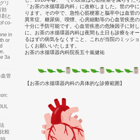
グリ
「お茶の水循環器内科」に改称しました。世の中に
有効
ります。その中で、急性心筋梗塞と脳卒中は血管の
単剤と
異常症、糖尿病、喫煙、心房細動等の心血管疾患の
f co-
十分に予防可能です。心血管疾患の危険因子に対し
に、お茶の水循環器内科は夜間も土日も診療をオー
one in
るはずの病気をなくすこと、これが当院のミッショ
th or
しくお願いいたします。
nd
e,
お茶の水循環器内科院長五十嵐健祐
se 3a
心血管
【お茶の水循環器内科の具体的な診療範囲】
ion:
SOUL
法
て比較
ss