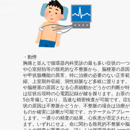
・動悸
胸痛と並んで循環器内科受診の最も多い症状の一つ
や心室頻拍等の致死的な不整脈から、脳梗塞の原因
や甲状腺機能の異常、特に治療の必要のない正常範
縮、上室期外収縮、洞性頻脈など多岐に渡ります。
や脳梗塞の原因となる心房細動かどうかの判断が特
は症状出現時の心電図記録が鍵を握ります。お茶の
5台常備しており、迅速な精密検査が可能です。症
状の原因は不整脈かどうか、不整脈の場合は治療が
ものか確実に診断が可能です。カテーテルアブレー
します。一通りの精査の結果、心疾患が否定された
ます。いずれにせよ、命に関わる致死的不整脈や脳