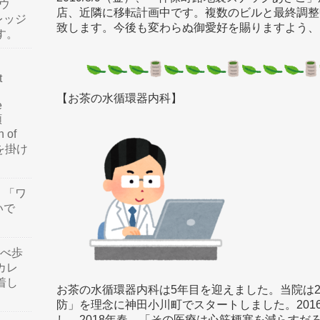
ウ
店、近隣に移転計画中です。複数のビルと最終調整
レッジ
致します。今後も変わらぬ御愛好を賜りますよう、
す。
t
【お茶の水循環器内科】
e
類
n of
訳を掛け
」「ワ
いで
食べ歩
カレ
着し
お茶の水循環器内科は5年目を迎えました。当院は2
防」を理念に神田小川町でスタートしました。201
し、2018年春、「その医療は心筋梗塞を減らすだ