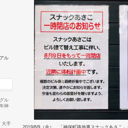
ーアル
品グル
年神
り、大手
2019/8/9（金）、「神保町路地裏スナックあさ