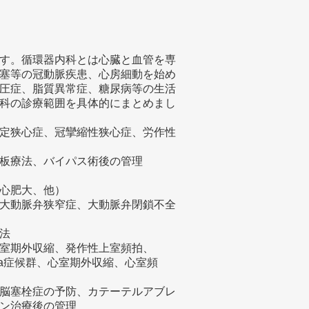
す。循環器内科とは心臓と血管を専
塞等の冠動脈疾患、心房細動を始め
圧症、脂質異常症、糖尿病等の生活
科の診療範囲を具体的にまとめまし
定狭心症、冠攣縮性狭心症、労作性
板療法、バイパス術後の管理
性心肥大、他）
大動脈弁狭窄症、大動脈弁閉鎖不全
法
室期外収縮、発作性上室頻拍、
da症候群、心室期外収縮、心室頻
脳塞栓症の予防、カテーテルアブレ
ン治療後の管理