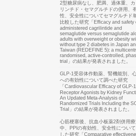
2型糖尿病なし、肥満、過体重、カ
リンチド・セマグルチドの併用、
性、安全性についてセマグルチド
比較した研究「Efficacy and safety o
administered cagrilintide and
semaglutide versus semaglutide al
adults with overweight or obesity wi
without type 2 diabetes in Japan a
Taiwan (REDEFINE 5): a multicentr
randomised, active-controlled, pha
trial」の結果が発表されました。
GLP-1受容体作動薬、腎機能別、
への有効性について調べた研究
「Cardiovascular Efficacy of GLP-1
Receptor Agonists by Kidney Funct
An Updated Meta-Analysis of
Randomized Trials Including the 
Trial」の結果が発表されました。
心筋梗塞後、抗血小板薬2剤併用療
中、PPIの有効性、安全性につい
した研究「Comparative effectivene