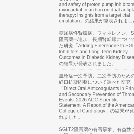
and safety of proton pump inhibitors
myocardial infarction on dual antipl
therapy: Insights from a target trial
emulation」の結果が発表されま
糖尿病性腎臓病、フィネレノン、SG
阻害薬へ追加、長期腎転帰につい
た研究「Adding Finerenone to SG
Inhibitors and Long-Term Kidney
Outcomes in Diabetic Kidney Dis
の結果が発表されました。
血栓症一次予防、二次予防のため
経口抗凝固薬について調べた研究
「Direct Oral Anticoagulants in Pri
and Secondary Prevention of Thro
Events: 2026 ACC Scientific
Statement: A Report of the America
College of Cardiology」の結果
れました。
SGLT2阻害薬の有害事象、有益性