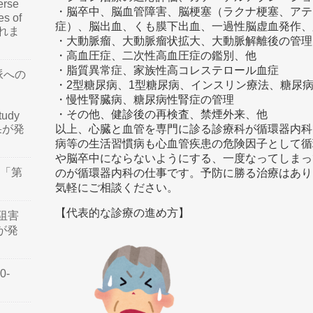
rse
・脳卒中、脳血管障害、脳梗塞（ラクナ梗塞、アテ
es of
症）、脳出血、くも膜下出血、一過性脳虚血発作、
されま
・大動脈瘤、大動脈瘤状拡大、大動脈解離後の管
・高血圧症、二次性高血圧症の鑑別、他
・脂質異常症、家族性高コレステロール血症
脈への
・2型糖尿病、1型糖尿病、インスリン療法、糖尿
・慢性腎臓病、糖尿病性腎症の管理
・その他、健診後の再検査、禁煙外来、他
tudy
結果が発
以上、心臓と血管を専門に診る診療科が循環器内科
病等の生活習慣病も心血管疾患の危険因子として循
や脳卒中にならないようにする、一度なってしまっ
会「第
のが循環器内科の仕事です。予防に勝る治療はあり
気軽にご相談ください。
【代表的な診療の進め方】
阻害
認が発
0-