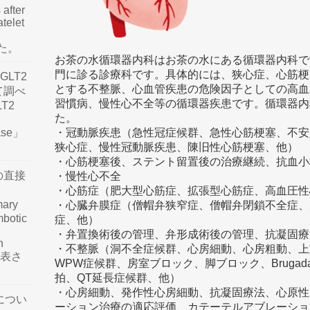
 after
atelet
した。
お茶の水循環器内科はお茶の水にある循環器内科で
門に診る診療科です。具体的には、狭心症、心筋梗
LT2
とする不整脈、心血管疾患の危険因子としての高血
て調べ
習慣病、慢性心不全等の循環器疾患です。循環器内
LT2
た。
ease」
・冠動脈疾患（急性冠症候群、急性心筋梗塞、不安
狭心症、慢性冠動脈疾患、陳旧性心筋梗塞、他）
・心筋梗塞後、ステント留置後の治療継続、抗血小
の直接
・慢性心不全
・心筋症（肥大型心筋症、拡張型心筋症、高血圧
mary
・心臓弁膜症（僧帽弁狭窄症、僧帽弁閉鎖不全症、
mbotic
症、他）
・弁置換術後の管理、弁形成術後の管理、抗凝固療
n
・不整脈（洞不全症候群、心房細動、心房粗動、上
が発表さ
WPW症候群、房室ブロック、脚ブロック、Bruga
拍、QT延長症候群、他）
・心房細動、発作性心房細動、抗凝固療法、心原性
につい
ーション治療の適応評価、カテーテルアブレーショ