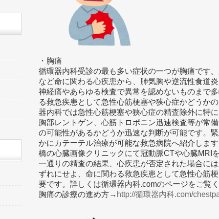
・胸痛
循環器内科受診の最も多い症状の一つが胸痛です。
など命に関わる心疾患から、肺気胸や逆流性食道炎
神経痛やあらゆる検査で異常を認めないものまで多
る救急疾患として急性心筋梗塞や狭心症かどうかの
器内科では急性心筋梗塞や狭心症の精査除外に特に
胸部レントゲン、心筋トロポニン迅速検査等が常備
の可能性があるかどうか迅速な判断が可能です。緊
かにカテーテル治療が可能な救急病院へ紹介します
橋の心臓画像クリニックにて冠動脈CTや心臓MRI
一通りの精査の結果、心疾患が否定された場合には
ずれにせよ、命に関わる救急疾患として急性心筋梗
要です。詳しくは循環器内科.comのページをご覧
胸痛の診療の進め方→
http://循環器内科.com/chestpa