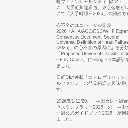
町フィナンシャルシティ1階アトリ
ム、大手町川端緑道、東京金融ビ
にて「大手町縁日2026」の開催で
心不全のユニバーサル定義
2026「AHA/ACC/ESC/WHF Exper
Consensus Document: Second
Universal Definition of Heart Failur
(2026)」の心不全の原因による分
「Proposed Universal Classificatio
HF by Cause」にGoogle日本語
ました。
日経DIの連載「ニトログリセリン
ルファリン」の発見秘話が興味深
す。
2026/8/1-12/20、「神田カレー街
きスタンプラリー2026」の「神田
ー街公式ガイドブック2026」が到
ました。