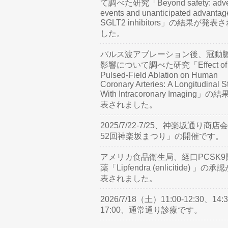
て調べた研究「Beyond safety: adve
events and unanticipated advantag
SGLT2 inhibitors」の結果が発表
した。
パルス波アブレーション後、冠動
影響について調べた研究「Effect of
Pulsed-Field Ablation on Human
Coronary Arteries: A Longitudinal S
With Intracoronary Imaging」の
表されました。
2025/7/22-7/25、神楽坂通り商店
52回神楽坂まつり」の開催です。
アメリカ食品衛生局、経口PCSK9
薬「Lipfendra (enlicitide) 」の承
表されました。
2026/7/18（土）11:00-12:30、14:3
17:00、通常通り診療です。