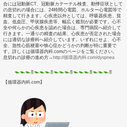
合には冠動脈CT、冠動脈カテーテル検査、動悸症状として
の息切れの場合には、24時間心電図、ホルター心電図等で
精査して行きます。心疾患以外としては、呼吸器疾患、貧
血、低血圧、甲状腺疾患等、幅広く鑑別が必要です。心不
全や何らかの心疾患を認めた場合は、専門病院へ紹介して
行きます。一通りの精査の結果、心疾患が否定された場合
には適切な診療科へ紹介しています。いずれにせよ、心不
全、急性心筋梗塞や狭心症かどうかの判断が特に重要で
す。詳しくは循環器内科.comのページをご覧ください。
息切れの診療の進め方→
http://循環器内科.com/dyspnea
【循環器内科.com】