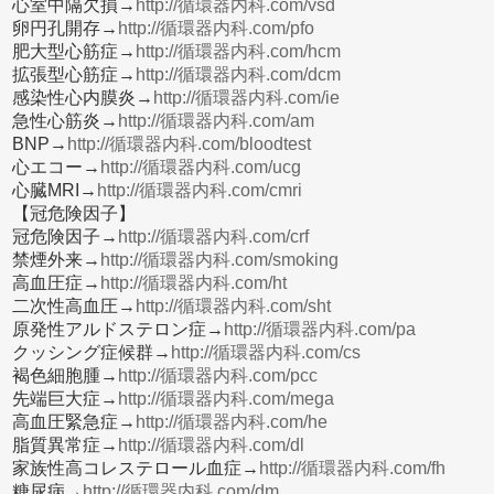
心室中隔欠損→
http://循環器内科.com/vsd
卵円孔開存→
http://循環器内科.com/pfo
肥大型心筋症→
http://循環器内科.com/hcm
拡張型心筋症→
http://循環器内科.com/dcm
感染性心内膜炎→
http://循環器内科.com/ie
急性心筋炎→
http://循環器内科.com/am
BNP→
http://循環器内科.com/bloodtest
心エコー→
http://循環器内科.com/ucg
心臓MRI→
http://循環器内科.com/cmri
【冠危険因子】
冠危険因子→
http://循環器内科.com/crf
禁煙外来→
http://循環器内科.com/smoking
高血圧症→
http://循環器内科.com/ht
二次性高血圧→
http://循環器内科.com/sht
原発性アルドステロン症→
http://循環器内科.com/pa
クッシング症候群→
http://循環器内科.com/cs
褐色細胞腫→
http://循環器内科.com/pcc
先端巨大症→
http://循環器内科.com/mega
高血圧緊急症→
http://循環器内科.com/he
脂質異常症→
http://循環器内科.com/dl
家族性高コレステロール血症→
http://循環器内科.com/fh
糖尿病→
http://循環器内科.com/dm