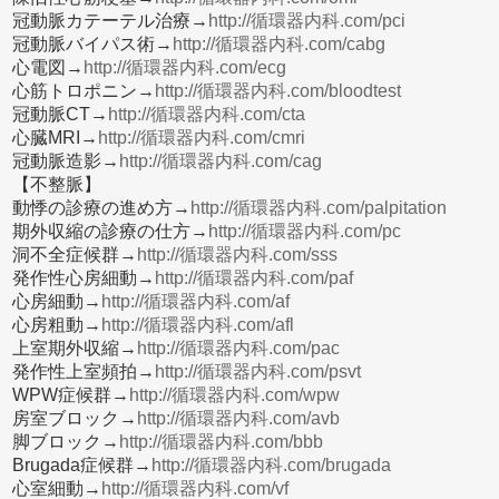
冠動脈カテーテル治療→
http://循環器内科.com/pci
冠動脈バイパス術→
http://循環器内科.com/cabg
心電図→
http://循環器内科.com/ecg
心筋トロポニン→
http://循環器内科.com/bloodtest
冠動脈CT→
http://循環器内科.com/cta
心臓MRI→
http://循環器内科.com/cmri
冠動脈造影→
http://循環器内科.com/cag
【不整脈】
動悸の診療の進め方→
http://循環器内科.com/palpitation
期外収縮の診療の仕方→
http://循環器内科.com/pc
洞不全症候群→
http://循環器内科.com/sss
発作性心房細動→
http://循環器内科.com/paf
心房細動→
http://循環器内科.com/af
心房粗動→
http://循環器内科.com/afl
上室期外収縮→
http://循環器内科.com/pac
発作性上室頻拍→
http://循環器内科.com/psvt
WPW症候群→
http://循環器内科.com/wpw
房室ブロック→
http://循環器内科.com/avb
脚ブロック→
http://循環器内科.com/bbb
Brugada症候群→
http://循環器内科.com/brugada
心室細動→
http://循環器内科.com/vf