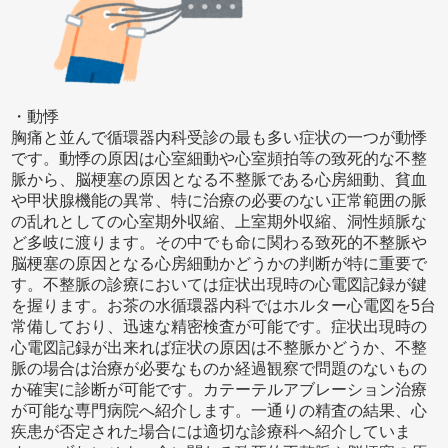
・動悸
胸痛と並んで循環器内科受診の最も多い症状の一つが動悸
です。動悸の原因は心室細動や心室頻拍等の致死的な不整
脈から、脳梗塞の原因となる不整脈である心房細動、貧血
や甲状腺機能の異常、特に治療の必要のない正常範囲の脈
の乱れとしての心室期外収縮、上室期外収縮、洞性頻脈な
ど多岐に渡ります。その中でも命に関わる致死的不整脈や
脳梗塞の原因となる心房細動かどうかの判断が特に重要で
す。不整脈の診療においては症状出現時の心電図記録が鍵
を握ります。お茶の水循環器内科ではホルター心電図を5台
常備しており、迅速な精密検査が可能です。症状出現時の
心電図記録が出来れば症状の原因は不整脈かどうか、不整
脈の場合は治療が必要なものか経過観察で問題のないもの
か確実に診断が可能です。カテーテルアブレーション治療
が可能な専門病院へ紹介します。一通りの精査の結果、心
疾患が否定された場合には適切な診療科へ紹介していま