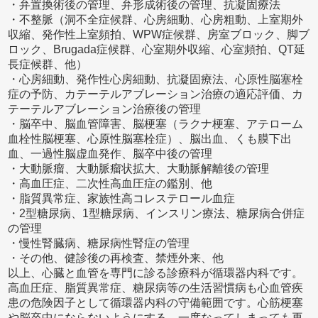
・弁置換術後の管理、弁形成術後の管理、抗凝固療法
・不整脈（洞不全症候群、心房細動、心房粗動、上室期外
収縮、発作性上室頻拍、WPW症候群、房室ブロック、脚ブ
ロック、Brugada症候群、心室期外収縮、心室頻拍、QT延
長症候群、他）
・心房細動、発作性心房細動、抗凝固療法、心原性脳塞栓
症の予防、カテーテルアブレーション治療の適応評価、カ
テーテルアブレーション治療後の管理
・脳卒中、脳血管障害、脳梗塞（ラクナ梗塞、アテローム
血栓性脳梗塞、心原性脳塞栓症）、脳出血、くも膜下出
血、一過性脳虚血発作、脳卒中後の管理
・大動脈瘤、大動脈瘤状拡大、大動脈解離後の管理
・高血圧症、二次性高血圧症の鑑別、他
・脂質異常症、家族性高コレステロール血症
・2型糖尿病、1型糖尿病、インスリン療法、糖尿病合併症
の管理
・慢性腎臓病、糖尿病性腎症の管理
・その他、健診後の再検査、禁煙外来、他
以上、心臓と血管を専門に診る診療科が循環器内科です。
高血圧症、脂質異常症、糖尿病等の生活習慣病も心血管疾
患の危険因子として循環器内科の守備範囲です。心筋梗塞
や脳卒中にならないようにする、一度なってしまっても再