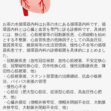
お茶の水循環器内科はお茶の水にある循環器内科です。循
環器内科とは心臓と血管を専門に診る診療科です。具体的
には、狭心症、心筋梗塞等の冠動脈疾患、心房細動を始め
とする不整脈、心血管疾患の危険因子としての高血圧症、
脂質異常症、糖尿病等の生活習慣病、慢性心不全等の循環
器疾患です。循環器内科の診療範囲を具体的にまとめまし
た。
・冠動脈疾患（急性冠症候群、急性心筋梗塞、不安定狭心
症、冠攣縮性狭心症、労作性狭心症、慢性冠動脈疾患、陳
旧性心筋梗塞、他）
・心筋梗塞後、ステント留置後の治療継続、抗血小板療
法、バイパス術後の管理
・慢性心不全
・心筋症（肥大型心筋症、拡張型心筋症、高血圧性心肥
大、他）
・心臓弁膜症（僧帽弁狭窄症、僧帽弁閉鎖不全症、大動脈
弁狭窄症、大動脈弁閉鎖不全症、他）