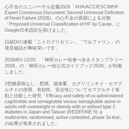
心不全のユニバーサル定義2026「AHA/ACC/ESC/WHF
Expert Consensus Document: Second Universal Definition
of Heart Failure (2026)」の心不全の原因による分類
「Proposed Universal Classification of HF by Cause」に
Google日本語訳を掛けました。
日経DIの連載「ニトログリセリン」「ワルファリン」の
発見秘話が興味深いです。
2026/8/1-12/20、「神田カレー街食べ歩きスタンプラリー
2026」の「神田カレー街公式ガイドブック2026」が到着
しました。
2型糖尿病なし、肥満、過体重、カグリリンチド・セマグ
ルチドの併用、有効性、安全性についてセマグルチド単
剤と比較した研究「Efficacy and safety of co-administered
cagrilintide and semaglutide versus semaglutide alone in
adults with overweight or obesity with or without type 2
diabetes in Japan and Taiwan (REDEFINE 5): a
multicentre, randomised, active-controlled, phase 3a trial」
の結果が発表されました。