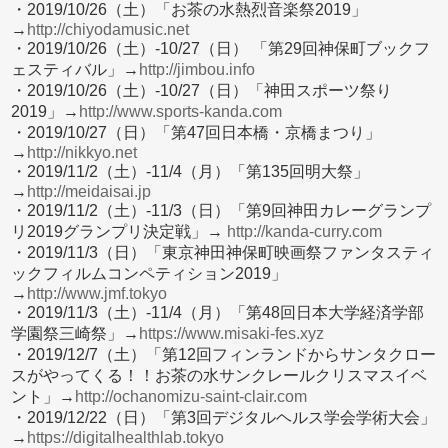
・2019/10/26（土）「お茶の水熱烈音楽祭2019」
→
http://chiyodamusic.net
・2019/10/26（土）-10/27（日） 「第29回神保町ブックフ
ェスティバル」→
http://jimbou.info
・2019/10/26（土）-10/27（日）「神田スポーツ祭り
2019」→
http://www.sports-kanda.com
・2019/10/27（日）「第47回日本橋・京橋まつり」
→
http://nikkyo.net
・2019/11/2（土）-11/4（月）「第135回明大祭」
→
http://meidaisai.jp
・2019/11/2（土）-11/3（日）「第9回神田カレーグランプ
リ2019グランプリ決定戦」→
http://kanda-curry.com
・2019/11/3（日）「東京神田神保町映画祭ファンタスティ
ックフィルムコンペティション2019」
→
http://www.jmf.tokyo
・2019/11/3（土）-11/4（月）「第48回日本大学経済学部
学園祭三崎祭」→
https://www.misaki-fes.xyz
・2019/12/7（土）「第12回フィンランドからサンタクロー
スがやってくる！！お茶の水サンクレールクリスマスイベ
ント」→
http://ochanomizu-saint-clair.com
・2019/12/22（日）「第3回デジタルヘルス学会学術大会」
→
https://digitalhealthlab.tokyo