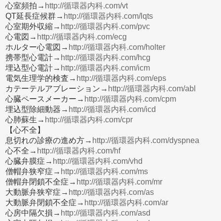
心室頻拍→
http://循環器内科.com/vt
QT延長症候群→
http://循環器内科.com/lqts
心室期外収縮→
http://循環器内科.com/pvc
心電図→
http://循環器内科.com/ecg
ホルター心電図→
http://循環器内科.com/holter
携帯型心電計→
http://循環器内科.com/hcg
埋込型心電計→
http://循環器内科.com/icm
電気生理学的検査→
http://循環器内科.com/eps
カテーテルアブレーション→
http://循環器内科.com/abl
心臓ペースメーカー→
http://循環器内科.com/cpm
埋込型除細動器→
http://循環器内科.com/icd
心肺蘇生→
http://循環器内科.com/cpr
【心不全】
息切れの診療の進め方→
http://循環器内科.com/dyspnea
心不全→
http://循環器内科.com/hf
心臓弁膜症→
http://循環器内科.com/vhd
僧帽弁狭窄症→
http://循環器内科.com/ms
僧帽弁閉鎖不全症→
http://循環器内科.com/mr
大動脈弁狭窄症→
http://循環器内科.com/as
大動脈弁閉鎖不全症→
http://循環器内科.com/ar
心房中隔欠損→
http://循環器内科.com/asd