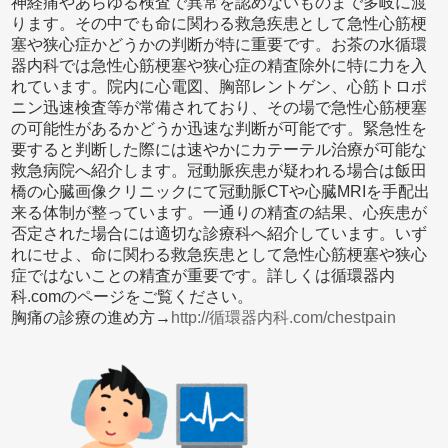
神経痛やあらゆる検査で異常を認めないものまで多岐に渡
ります。その中でも命に関わる救急疾患として急性心筋梗
塞や狭心症かどうかの判断が特に重要です。お茶の水循環
器内科では急性心筋梗塞や狭心症の精査除外に特に力を入
れています。院内に心電図、胸部レントゲン、心筋トロポ
ニン迅速検査等が常備されており、その場で急性心筋梗塞
の可能性があるかどうか迅速な判断が可能です。緊急性を
要すると判断した際には速やかにカテーテル治療が可能な
救急病院へ紹介します。冠動脈疾患が疑われる場合は飯田
橋の心臓画像クリニックにて冠動脈CTや心臓MRIを手配出
来る体制が整っています。一通りの精査の結果、心疾患が
否定された場合には適切な診療科へ紹介しています。いず
れにせよ、命に関わる救急疾患として急性心筋梗塞や狭心
症ではないことの精査が重要です。詳しくは循環器内
科.comのページをご覧ください。
胸痛の診療の進め方→
http://循環器内科.com/chestpain