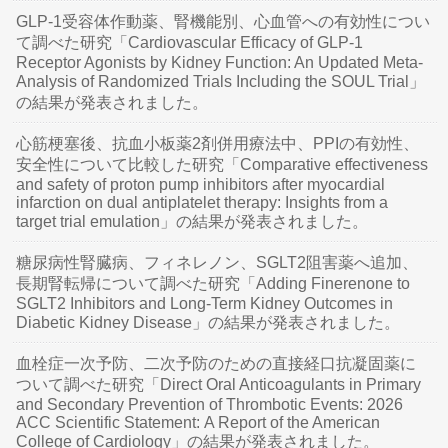
GLP-1受容体作動薬、腎機能別、心血管への有効性につい
て調べた研究「Cardiovascular Efficacy of GLP-1
Receptor Agonists by Kidney Function: An Updated Meta-
Analysis of Randomized Trials Including the SOUL Trial」
の結果が発表されました。
心筋梗塞後、抗血小板薬2剤併用療法中、PPIの有効性、
安全性について比較した研究「Comparative effectiveness
and safety of proton pump inhibitors after myocardial
infarction on dual antiplatelet therapy: Insights from a
target trial emulation」の結果が発表されました。
糖尿病性腎臓病、フィネレノン、SGLT2阻害薬へ追加、
長期腎転帰について調べた研究「Adding Finerenone to
SGLT2 Inhibitors and Long-Term Kidney Outcomes in
Diabetic Kidney Disease」の結果が発表されました。
血栓症一次予防、二次予防のための直接経口抗凝固薬に
ついて調べた研究「Direct Oral Anticoagulants in Primary
and Secondary Prevention of Thrombotic Events: 2026
ACC Scientific Statement: A Report of the American
College of Cardiology」の結果が発表されました。