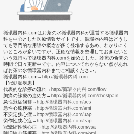
循環器内科.comはお茶の水循環器内科が運営する循環器内
科を中心とした医療情報サイトです。循環器内科はどうし
ても専門的な用語や概念が多く登場するあめ、わかりにく
いところが多いですが、正確な情報を整理しておきたいと
いう気持ちで循環器内科.comを始めました。診療の合間の
時間で日々更新中です。内容についてわからない点があれ
ばお茶の水循環器内科までご相談ください。
循環器内科.com→
http://循環器内科.com
【冠動脈疾患】
代表的な診療の流れ→
http://循環器内科.com/flow
胸痛の診療の進め方→
http://循環器内科.com/chestpain
急性冠症候群→
http://循環器内科.com/acs
急性心筋梗塞→
http://循環器内科.com/ami
不安定狭心症→
http://循環器内科.com/uap
労作性狭心症→
http://循環器内科.com/eap
冠攣縮性狭心症→
http://循環器内科.com/vsa
陳旧性心筋梗塞→
http://循環器内科.com/omi