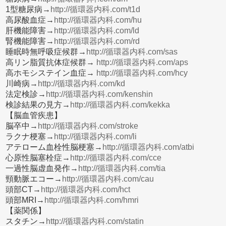
1型糖尿病→
http://循環器内科.com/t1d
高尿酸血症→
http://循環器内科.com/hu
肝機能障害→
http://循環器内科.com/ld
腎機能障害→
http://循環器内科.com/rd
睡眠時無呼吸症候群→
http://循環器内科.com/sas
高リン脂質抗体症候群→
http://循環器内科.com/aps
高ホモシステイン血症→
http://循環器内科.com/hcy
川崎病→
http://循環器内科.com/kd
法定検診→
http://循環器内科.com/kenshin
検診結果の見方→
http://循環器内科.com/kekka
【脳血管疾患】
脳卒中→
http://循環器内科.com/stroke
ラクナ梗塞→
http://循環器内科.com/li
アテローム血栓性脳梗塞→
http://循環器内科.com/atbi
心原性脳塞栓症→
http://循環器内科.com/cce
一過性脳虚血発作→
http://循環器内科.com/tia
頸動脈エコー→
http://循環器内科.com/cau
頭部CT→
http://循環器内科.com/hct
頭部MRI→
http://循環器内科.com/hmri
【薬関係】
スタチン→
http://循環器内科.com/statin