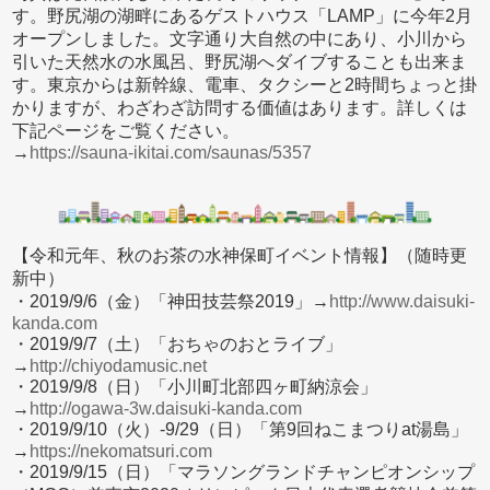
す。野尻湖の湖畔にあるゲストハウス「LAMP」に今年2月
オープンしました。文字通り大自然の中にあり、小川から
引いた天然水の水風呂、野尻湖へダイブすることも出来ま
す。東京からは新幹線、電車、タクシーと2時間ちょっと掛
かりますが、わざわざ訪問する価値はあります。詳しくは
下記ページをご覧ください。
→
https://sauna-ikitai.com/saunas/5357
【令和元年、秋のお茶の水神保町イベント情報】（随時更
新中）
・2019/9/6（金）「神田技芸祭2019」→
http://www.daisuki-
kanda.com
・2019/9/7（土）「おちゃのおとライブ」
→
http://chiyodamusic.net
・2019/9/8（日）「小川町北部四ヶ町納涼会」
→
http://ogawa-3w.daisuki-kanda.com
・2019/9/10（火）-9/29（日）「第9回ねこまつりat湯島」
→
https://nekomatsuri.com
・2019/9/15（日）「マラソングランドチャンピオンシップ