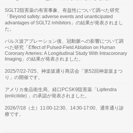
SGLT2阻害薬の有害事象、有益性について調べた研究
「Beyond safety: adverse events and unanticipated
advantages of SGLT2 inhibitors」の結果が発表されまし
た。
パルス波アブレーション後、冠動脈への影響について調
べた研究「Effect of Pulsed-Field Ablation on Human
Coronary Arteries: A Longitudinal Study With Intracoronary
Imaging」の結果が発表されました。
2025/7/22-7/25、神楽坂通り商店会「第52回神楽坂まつ
り」の開催です。
アメリカ食品衛生局、経口PCSK9阻害薬「Lipfendra
(enlicitide) 」の承認が発表されました。
2026/7/18（土）11:00-12:30、14:30-17:00、通常通り診
療です。