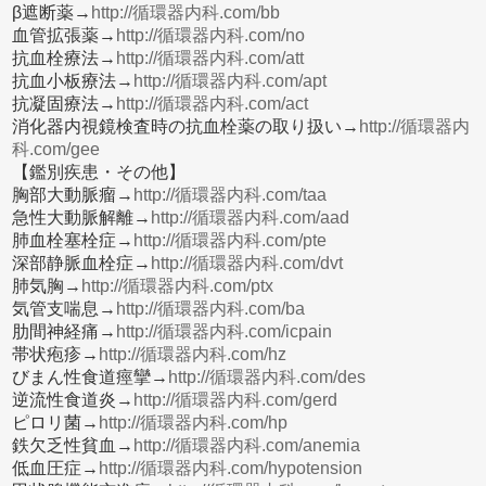
β遮断薬→
http://循環器内科.com/bb
血管拡張薬→
http://循環器内科.com/no
抗血栓療法→
http://循環器内科.com/att
抗血小板療法→
http://循環器内科.com/apt
抗凝固療法→
http://循環器内科.com/act
消化器内視鏡検査時の抗血栓薬の取り扱い→
http://循環器内
科.com/gee
【鑑別疾患・その他】
胸部大動脈瘤→
http://循環器内科.com/taa
急性大動脈解離→
http://循環器内科.com/aad
肺血栓塞栓症→
http://循環器内科.com/pte
深部静脈血栓症→
http://循環器内科.com/dvt
肺気胸→
http://循環器内科.com/ptx
気管支喘息→
http://循環器内科.com/ba
肋間神経痛→
http://循環器内科.com/icpain
帯状疱疹→
http://循環器内科.com/hz
びまん性食道痙攣→
http://循環器内科.com/des
逆流性食道炎→
http://循環器内科.com/gerd
ピロリ菌→
http://循環器内科.com/hp
鉄欠乏性貧血→
http://循環器内科.com/anemia
低血圧症→
http://循環器内科.com/hypotension