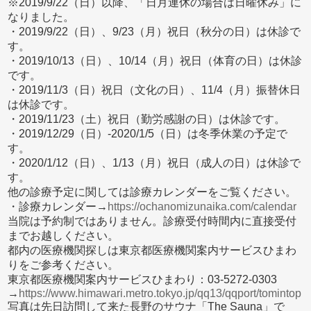
※2019/9/22（日）以降、「日月連休の場合は日曜休み」に
なりました。
・2019/9/22（日）、9/23（月）祝日（秋分の日）は休診で
す。
・2019/10/13（日）、10/14（月）祝日（体育の日）は休診
です。
・2019/11/3（日）祝日（文化の日）、11/4（月）振替休日
は休診です。
・2019/11/23（土）祝日（勤労感謝の日）は休診です。
・2019/12/29（日）-2020/1/5（日）は冬季休業の予定で
す。
・2020/1/12（日）、1/13（月）祝日（成人の日）は休診で
す。
他の診療予定に関しては診療カレンダーをご覧ください。
・診療カレンダー→
https://ochanomizunaika.com/calendar
当院は予約制ではありません。診療受付時間内に直接受付
までお越しください。
都内の医療機関探しは東京都医療機関案内サービスひまわ
りをご参考ください。
東京都医療機関案内サービスひまわり：03-5272-0303
→
https://www.himawari.metro.tokyo.jp/qq13/qqport/tomintop
写真は先日訪問して来た長野のサウナ「The Sauna」で