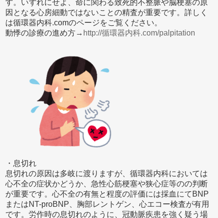
す。いずれにせよ、命に関わる致死的不整脈や脳梗塞の原
因となる心房細動ではないことの精査が重要です。詳しく
は循環器内科.comのページをご覧ください。
動悸の診療の進め方→
http://循環器内科.com/palpitation
・息切れ
息切れの原因は多岐に渡りますが、循環器内科においては
心不全の症状かどうか、急性心筋梗塞や狭心症等のの判断
が重要です。心不全の有無と程度の評価には採血にてBNP
またはNT-proBNP、胸部レントゲン、心エコー検査が有用
です。労作時の息切れのように、冠動脈疾患を強く疑う場