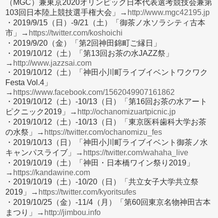
（MGC）兼東京2020オリンピック日本代表選考競技会兼第
103回日本陸上競技選手権大会」→
http://www.mgc42195.jp
・2019/9/15（日）-9/21（土）「御茶ノ水ソラシティ古本
市」→
https://twitter.com/koshoichi
・2019/9/20（金）「第2回神田錦町ご縁日」
・2019/10/12（土）「第13回お茶の水JAZZ祭」
→
http://www.jazzsai.com
・2019/10/12（土）「神田小川町ライブイベントワクワク
Festa Vol.4」
→
https://www.facebook.com/1562049907161862
・2019/10/12（土）-10/13（日）「第16回お茶の水アート
ピクニック2019」→
http://ochanomizuartpicnic.jp
・2019/10/12（土）-10/13（日）「東京医科歯科大学お茶
の水祭」→
https://twitter.com/ochanomizu_fes
・2019/10/13（日）「神田小川町ライブイベント御茶ノ水
キャンパスライブ」→
https://twitter.com/wahaha_live
・2019/10/19（土）「神田・日本橋ワイン祭り2019」
→
https://kandawine.com
・2019/10/19（土）-10/20（日）「共立女子大学共立祭
2019」→
https://twitter.com/kyoritsufes
・2019/10/25（金）-11/4（月）「第60回東京名物神田古本
まつり」→
http://jimbou.info