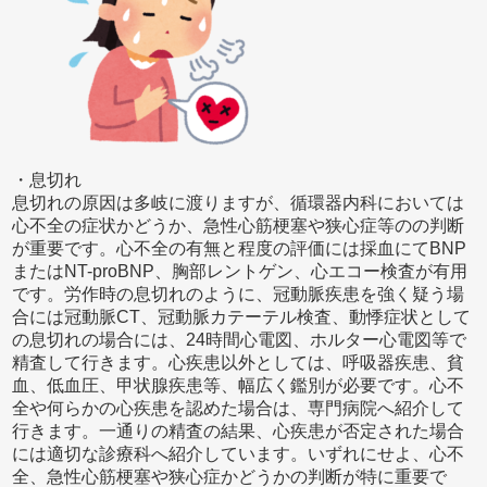
・息切れ
息切れの原因は多岐に渡りますが、循環器内科においては
心不全の症状かどうか、急性心筋梗塞や狭心症等のの判断
が重要です。心不全の有無と程度の評価には採血にてBNP
またはNT-proBNP、胸部レントゲン、心エコー検査が有用
です。労作時の息切れのように、冠動脈疾患を強く疑う場
合には冠動脈CT、冠動脈カテーテル検査、動悸症状として
の息切れの場合には、24時間心電図、ホルター心電図等で
精査して行きます。心疾患以外としては、呼吸器疾患、貧
血、低血圧、甲状腺疾患等、幅広く鑑別が必要です。心不
全や何らかの心疾患を認めた場合は、専門病院へ紹介して
行きます。一通りの精査の結果、心疾患が否定された場合
には適切な診療科へ紹介しています。いずれにせよ、心不
全、急性心筋梗塞や狭心症かどうかの判断が特に重要で