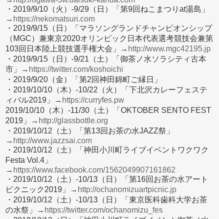
・2019/9/10（火）-9/29（日）「第9回ねこまつりat湯島」
→
https://nekomatsuri.com
・2019/9/15（日）「マラソングランドチャンピオンシップ
（MGC）兼東京2020オリンピック日本代表選考競技会兼第
103回日本陸上競技選手権大会」→
http://www.mgc42195.jp
・2019/9/15（日）-9/21（土）「御茶ノ水ソラシティ古本
市」→
https://twitter.com/koshoichi
・2019/9/20（金）「第2回神田錦町ご縁日」
・2019/10/10（木）-10/22（火）「下北沢カレーフェステ
ィバル2019」→
https://curryfes.pw
2019/10/10（木）-11/30（土）「OKTOBER SENTO FEST
2019」→
http://glassbottle.org
・2019/10/12（土）「第13回お茶の水JAZZ祭」
→
http://www.jazzsai.com
・2019/10/12（土）「神田小川町ライブイベントワクワク
Festa Vol.4」
→
https://www.facebook.com/1562049907161862
・2019/10/12（土）-10/13（日）「第16回お茶の水アート
ピクニック2019」→
http://ochanomizuartpicnic.jp
・2019/10/12（土）-10/13（日）「東京医科歯科大学お茶
の水祭」→
https://twitter.com/ochanomizu_fes