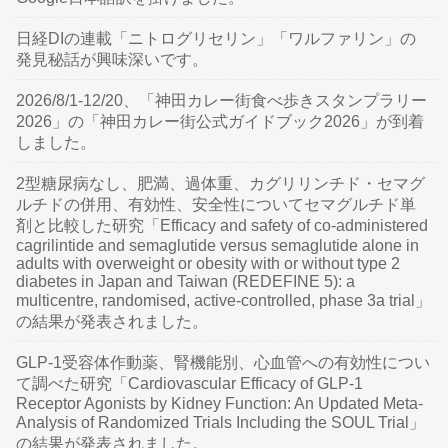
日経DIの連載「ニトログリセリン」「ワルファリン」の
発見秘話が興味深いです。
2026/8/1-12/20、「神田カレー街食べ歩きスタンプラリー
2026」の「神田カレー街公式ガイドブック2026」が到着
しました。
2型糖尿病なし、肥満、過体重、カグリリンチド・セマグ
ルチドの併用、有効性、安全性についてセマグルチド単
剤と比較した研究「Efficacy and safety of co-administered
cagrilintide and semaglutide versus semaglutide alone in
adults with overweight or obesity with or without type 2
diabetes in Japan and Taiwan (REDEFINE 5): a
multicentre, randomised, active-controlled, phase 3a trial」
の結果が発表されました。
GLP-1受容体作動薬、腎機能別、心血管への有効性につい
て調べた研究「Cardiovascular Efficacy of GLP-1
Receptor Agonists by Kidney Function: An Updated Meta-
Analysis of Randomized Trials Including the SOUL Trial」
の結果が発表されました。