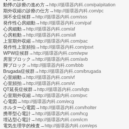
動悸の診療の進め方→
http://循環器内科.com/palpitation
期外収縮の診療の仕方→
http://循環器内科.com/pc
洞不全症候群→
http://循環器内科.com/sss
発作性心房細動→
http://循環器内科.com/paf
心房細動→
http://循環器内科.com/af
心房粗動→
http://循環器内科.com/afl
上室期外収縮→
http://循環器内科.com/pac
発作性上室頻拍→
http://循環器内科.com/psvt
WPW症候群→
http://循環器内科.com/wpw
房室ブロック→
http://循環器内科.com/avb
脚ブロック→
http://循環器内科.com/bbb
Brugada症候群→
http://循環器内科.com/brugada
心室細動→
http://循環器内科.com/vf
心室頻拍→
http://循環器内科.com/vt
QT延長症候群→
http://循環器内科.com/lqts
心室期外収縮→
http://循環器内科.com/pvc
心電図→
http://循環器内科.com/ecg
ホルター心電図→
http://循環器内科.com/holter
携帯型心電計→
http://循環器内科.com/hcg
埋込型心電計→
http://循環器内科.com/icm
電気生理学的検査→
http://循環器内科.com/eps