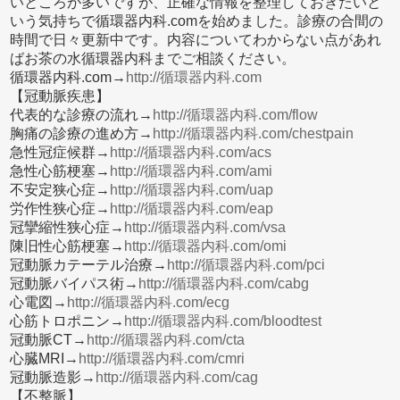
いところが多いですが、正確な情報を整理しておきたいと
いう気持ちで循環器内科.comを始めました。診療の合間の
時間で日々更新中です。内容についてわからない点があれ
ばお茶の水循環器内科までご相談ください。
循環器内科.com→
http://循環器内科.com
【冠動脈疾患】
代表的な診療の流れ→
http://循環器内科.com/flow
胸痛の診療の進め方→
http://循環器内科.com/chestpain
急性冠症候群→
http://循環器内科.com/acs
急性心筋梗塞→
http://循環器内科.com/ami
不安定狭心症→
http://循環器内科.com/uap
労作性狭心症→
http://循環器内科.com/eap
冠攣縮性狭心症→
http://循環器内科.com/vsa
陳旧性心筋梗塞→
http://循環器内科.com/omi
冠動脈カテーテル治療→
http://循環器内科.com/pci
冠動脈バイパス術→
http://循環器内科.com/cabg
心電図→
http://循環器内科.com/ecg
心筋トロポニン→
http://循環器内科.com/bloodtest
冠動脈CT→
http://循環器内科.com/cta
心臓MRI→
http://循環器内科.com/cmri
冠動脈造影→
http://循環器内科.com/cag
【不整脈】