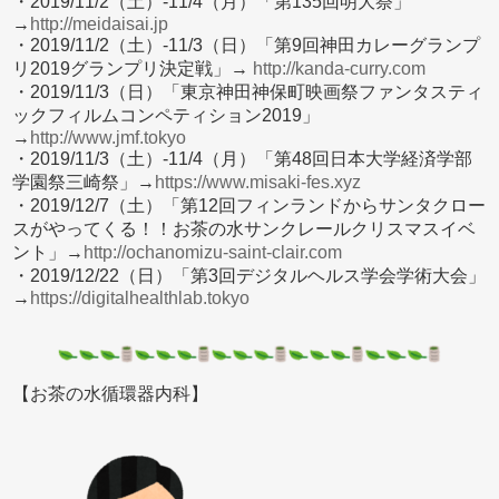
・2019/11/2（土）-11/4（月）「第135回明大祭」
→
http://meidaisai.jp
・2019/11/2（土）-11/3（日）「第9回神田カレーグランプ
リ2019グランプリ決定戦」→
http://kanda-curry.com
・2019/11/3（日）「東京神田神保町映画祭ファンタスティ
ックフィルムコンペティション2019」
→
http://www.jmf.tokyo
・2019/11/3（土）-11/4（月）「第48回日本大学経済学部
学園祭三崎祭」→
https://www.misaki-fes.xyz
・2019/12/7（土）「第12回フィンランドからサンタクロー
スがやってくる！！お茶の水サンクレールクリスマスイベ
ント」→
http://ochanomizu-saint-clair.com
・2019/12/22（日）「第3回デジタルヘルス学会学術大会」
→
https://digitalhealthlab.tokyo
【お茶の水循環器内科】