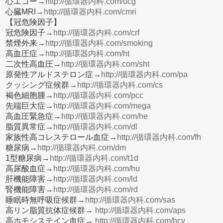
心エコー→
http://循環器内科.com/ucg
心臓MRI→
http://循環器内科.com/cmri
【冠危険因子】
冠危険因子→
http://循環器内科.com/crf
禁煙外来→
http://循環器内科.com/smoking
高血圧症→
http://循環器内科.com/ht
二次性高血圧→
http://循環器内科.com/sht
原発性アルドステロン症→
http://循環器内科.com/pa
クッシング症候群→
http://循環器内科.com/cs
褐色細胞腫→
http://循環器内科.com/pcc
先端巨大症→
http://循環器内科.com/mega
高血圧緊急症→
http://循環器内科.com/he
脂質異常症→
http://循環器内科.com/dl
家族性高コレステロール血症→
http://循環器内科.com/fh
糖尿病→
http://循環器内科.com/dm
1型糖尿病→
http://循環器内科.com/t1d
高尿酸血症→
http://循環器内科.com/hu
肝機能障害→
http://循環器内科.com/ld
腎機能障害→
http://循環器内科.com/rd
睡眠時無呼吸症候群→
http://循環器内科.com/sas
高リン脂質抗体症候群→
http://循環器内科.com/aps
高ホモシステイン血症→
http://循環器内科.com/hcy