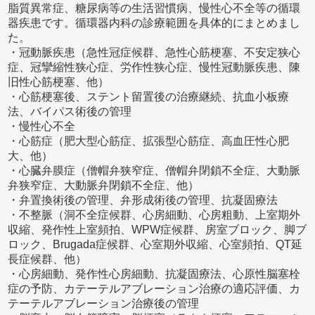
脂質異常症、糖尿病等の生活習慣病、慢性心不全等の循環
器疾患です。循環器内科の診療範囲を具体的にまとめまし
た。
・冠動脈疾患（急性冠症候群、急性心筋梗塞、不安定狭心
症、冠攣縮性狭心症、労作性狭心症、慢性冠動脈疾患、陳
旧性心筋梗塞、他）
・心筋梗塞後、ステント留置後の治療継続、抗血小板療
法、バイパス術後の管理
・慢性心不全
・心筋症（肥大型心筋症、拡張型心筋症、高血圧性心肥
大、他）
・心臓弁膜症（僧帽弁狭窄症、僧帽弁閉鎖不全症、大動脈
弁狭窄症、大動脈弁閉鎖不全症、他）
・弁置換術後の管理、弁形成術後の管理、抗凝固療法
・不整脈（洞不全症候群、心房細動、心房粗動、上室期外
収縮、発作性上室頻拍、WPW症候群、房室ブロック、脚ブ
ロック、Brugada症候群、心室期外収縮、心室頻拍、QT延
長症候群、他）
・心房細動、発作性心房細動、抗凝固療法、心原性脳塞栓
症の予防、カテーテルアブレーション治療の適応評価、カ
テーテルアブレーション治療後の管理