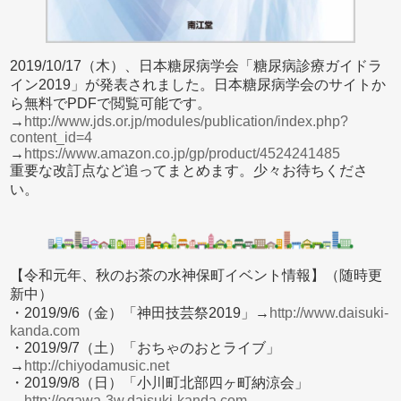
2019/10/17（木）、日本糖尿病学会「糖尿病診療ガイドラ
イン2019」が発表されました。日本糖尿病学会のサイトか
ら無料でPDFで閲覧可能です。
→
http://www.jds.or.jp/modules/publication/index.php?
content_id=4
→
https://www.amazon.co.jp/gp/product/4524241485
重要な改訂点など追ってまとめます。少々お待ちくださ
い。
【令和元年、秋のお茶の水神保町イベント情報】（随時更
新中）
・2019/9/6（金）「神田技芸祭2019」→
http://www.daisuki-
kanda.com
・2019/9/7（土）「おちゃのおとライブ」
→
http://chiyodamusic.net
・2019/9/8（日）「小川町北部四ヶ町納涼会」
→
http://ogawa-3w.daisuki-kanda.com