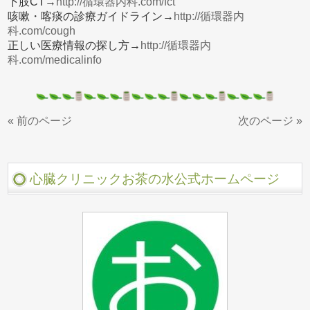
下肢CT→
http://循環器内科.com/fct
咳嗽・喀痰の診療ガイドライン→
http://循環器内
科.com/cough
正しい医療情報の探し方→
http://循環器内
科.com/medicalinfo
« 前のページ
次のページ »
心臓クリニックお茶の水公式ホームページ