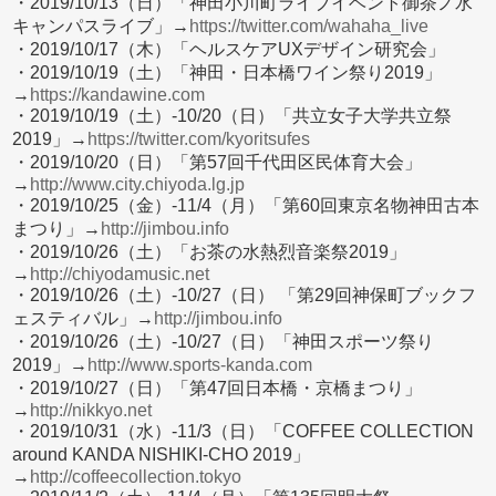
・2019/10/13（日）「神田小川町ライブイベント御茶ノ水
キャンパスライブ」→
https://twitter.com/wahaha_live
・2019/10/17（木）「ヘルスケアUXデザイン研究会」
・2019/10/19（土）「神田・日本橋ワイン祭り2019」
→
https://kandawine.com
・2019/10/19（土）-10/20（日）「共立女子大学共立祭
2019」→
https://twitter.com/kyoritsufes
・2019/10/20（日）「第57回千代田区民体育大会」
→
http://www.city.chiyoda.lg.jp
・2019/10/25（金）-11/4（月）「第60回東京名物神田古本
まつり」→
http://jimbou.info
・2019/10/26（土）「お茶の水熱烈音楽祭2019」
→
http://chiyodamusic.net
・2019/10/26（土）-10/27（日） 「第29回神保町ブックフ
ェスティバル」→
http://jimbou.info
・2019/10/26（土）-10/27（日）「神田スポーツ祭り
2019」→
http://www.sports-kanda.com
・2019/10/27（日）「第47回日本橋・京橋まつり」
→
http://nikkyo.net
・2019/10/31（水）-11/3（日）「COFFEE COLLECTION
around KANDA NISHIKI-CHO 2019」
→
http://coffeecollection.tokyo