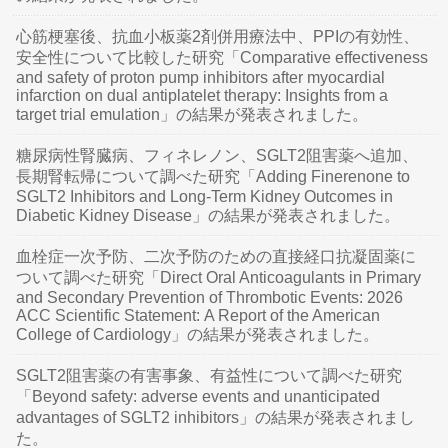
心筋梗塞後、抗血小板薬2剤併用療法中、PPIの有効性、
安全性について比較した研究「Comparative effectiveness
and safety of proton pump inhibitors after myocardial
infarction on dual antiplatelet therapy: Insights from a
target trial emulation」の結果が発表されました。
糖尿病性腎臓病、フィネレノン、SGLT2阻害薬へ追加、
長期腎転帰について調べた研究「Adding Finerenone to
SGLT2 Inhibitors and Long-Term Kidney Outcomes in
Diabetic Kidney Disease」の結果が発表されました。
血栓症一次予防、二次予防のための直接経口抗凝固薬に
ついて調べた研究「Direct Oral Anticoagulants in Primary
and Secondary Prevention of Thrombotic Events: 2026
ACC Scientific Statement: A Report of the American
College of Cardiology」の結果が発表されました。
SGLT2阻害薬の有害事象、有益性について調べた研究
「Beyond safety: adverse events and unanticipated
advantages of SGLT2 inhibitors」の結果が発表されまし
た。