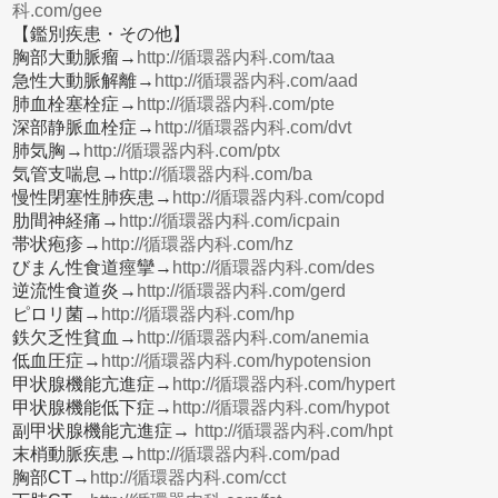
科.com/gee
【鑑別疾患・その他】
胸部大動脈瘤→
http://循環器内科.com/taa
急性大動脈解離→
http://循環器内科.com/aad
肺血栓塞栓症→
http://循環器内科.com/pte
深部静脈血栓症→
http://循環器内科.com/dvt
肺気胸→
http://循環器内科.com/ptx
気管支喘息→
http://循環器内科.com/ba
慢性閉塞性肺疾患→
http://循環器内科.com/copd
肋間神経痛→
http://循環器内科.com/icpain
帯状疱疹→
http://循環器内科.com/hz
びまん性食道痙攣→
http://循環器内科.com/des
逆流性食道炎→
http://循環器内科.com/gerd
ピロリ菌→
http://循環器内科.com/hp
鉄欠乏性貧血→
http://循環器内科.com/anemia
低血圧症→
http://循環器内科.com/hypotension
甲状腺機能亢進症→
http://循環器内科.com/hypert
甲状腺機能低下症→
http://循環器内科.com/hypot
副甲状腺機能亢進症→
http://循環器内科.com/hpt
末梢動脈疾患→
http://循環器内科.com/pad
胸部CT→
http://循環器内科.com/cct