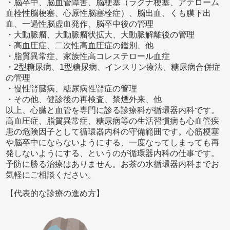
・脳卒中、脳血管障害、脳梗塞（ラクナ梗塞、アテローム
血栓性脳梗塞、心原性脳塞栓症）、脳出血、くも膜下出
血、一過性脳虚血発作、脳卒中後の管理
・大動脈瘤、大動脈瘤状拡大、大動脈解離後の管理
・高血圧症、二次性高血圧症の鑑別、他
・脂質異常症、家族性高コレステロール血症
・2型糖尿病、1型糖尿病、インスリン療法、糖尿病合併症
の管理
・慢性腎臓病、糖尿病性腎症の管理
・その他、健診後の再検査、禁煙外来、他
以上、心臓と血管を専門に診る診療科が循環器内科です。
高血圧症、脂質異常症、糖尿病等の生活習慣病も心血管疾
患の危険因子として循環器内科の守備範囲です。心筋梗塞
や脳卒中にならないようにする、一度なってしまっても再
発しないようにする、というのが循環器内科の仕事です。
予防に勝る治療はありません。お茶の水循環器内科までお
気軽にご相談ください。
【代表的な診療の進め方】