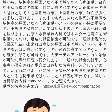
脈から、脳梗塞の原因となる不整脈である心房細動、貧血
や甲状腺機能の異常、特に治療の必要のない正常範囲の脈
の乱れとしての心室期外収縮、上室期外収縮、洞性頻脈な
ど多岐に渡ります。その中でも命に関わる致死的不整脈や
脳梗塞の原因となる心房細動かどうかの判断が特に重要で
す。不整脈の診療においては症状出現時の心電図記録が鍵
を握ります。お茶の水循環器内科ではホルター心電図を5台
常備しており、迅速な精密検査が可能です。症状出現時の
心電図記録が出来れば症状の原因は不整脈かどうか、不整
脈の場合は治療が必要なものか経過観察で問題のないもの
か確実に診断が可能です。カテーテルアブレーション治療
が可能な専門病院へ紹介します。一通りの精査の結果、心
疾患が否定された場合には適切な診療科へ紹介していま
す。いずれにせよ、命に関わる致死的不整脈や脳梗塞の原
因となる心房細動ではないことの精査が重要です。詳しく
は循環器内科.comのページをご覧ください。
動悸の診療の進め方→
http://循環器内科.com/palpitation