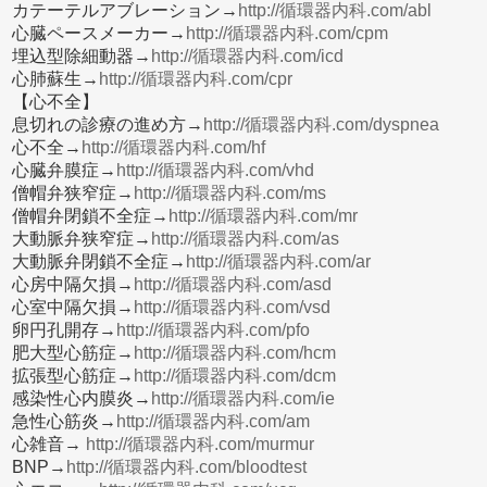
カテーテルアブレーション→
http://循環器内科.com/abl
心臓ペースメーカー→
http://循環器内科.com/cpm
埋込型除細動器→
http://循環器内科.com/icd
心肺蘇生→
http://循環器内科.com/cpr
【心不全】
息切れの診療の進め方→
http://循環器内科.com/dyspnea
心不全→
http://循環器内科.com/hf
心臓弁膜症→
http://循環器内科.com/vhd
僧帽弁狭窄症→
http://循環器内科.com/ms
僧帽弁閉鎖不全症→
http://循環器内科.com/mr
大動脈弁狭窄症→
http://循環器内科.com/as
大動脈弁閉鎖不全症→
http://循環器内科.com/ar
心房中隔欠損→
http://循環器内科.com/asd
心室中隔欠損→
http://循環器内科.com/vsd
卵円孔開存→
http://循環器内科.com/pfo
肥大型心筋症→
http://循環器内科.com/hcm
拡張型心筋症→
http://循環器内科.com/dcm
感染性心内膜炎→
http://循環器内科.com/ie
急性心筋炎→
http://循環器内科.com/am
心雑音→
http://循環器内科.com/murmur
BNP→
http://循環器内科.com/bloodtest