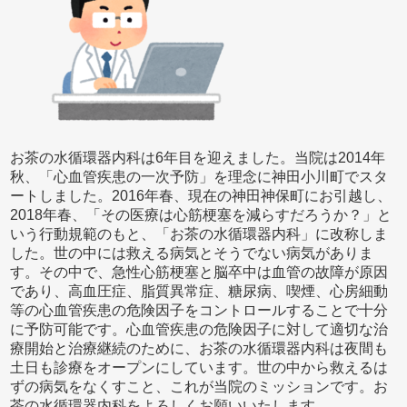
お茶の水循環器内科は6年目を迎えました。当院は2014年
秋、「心血管疾患の一次予防」を理念に神田小川町でスタ
ートしました。2016年春、現在の神田神保町にお引越し、
2018年春、「その医療は心筋梗塞を減らすだろうか？」と
いう行動規範のもと、「お茶の水循環器内科」に改称しま
した。世の中には救える病気とそうでない病気がありま
す。その中で、急性心筋梗塞と脳卒中は血管の故障が原因
であり、高血圧症、脂質異常症、糖尿病、喫煙、心房細動
等の心血管疾患の危険因子をコントロールすることで十分
に予防可能です。心血管疾患の危険因子に対して適切な治
療開始と治療継続のために、お茶の水循環器内科は夜間も
土日も診療をオープンにしています。世の中から救えるは
ずの病気をなくすこと、これが当院のミッションです。お
茶の水循環器内科をよろしくお願いいたします。