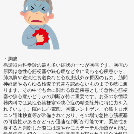
・胸痛
循環器内科受診の最も多い症状の一つが胸痛です。胸痛の
原因は急性心筋梗塞や狭心症など命に関わる心疾患から、
肺気胸や逆流性食道炎など心疾患以外が原因のもの、肋間
神経痛やあらゆる検査で異常を認めないものまで多岐に渡
ります。その中でも命に関わる救急疾患として急性心筋梗
塞や狭心症かどうかの判断が特に重要です。お茶の水循環
器内科では急性心筋梗塞や狭心症の精査除外に特に力を入
れています。院内に心電図、胸部レントゲン、心筋トロポ
ニン迅速検査等が常備されており、その場で急性心筋梗塞
の可能性があるかどうか迅速な判断が可能です。緊急性を
要すると判断した際には速やかにカテーテル治療が可能な