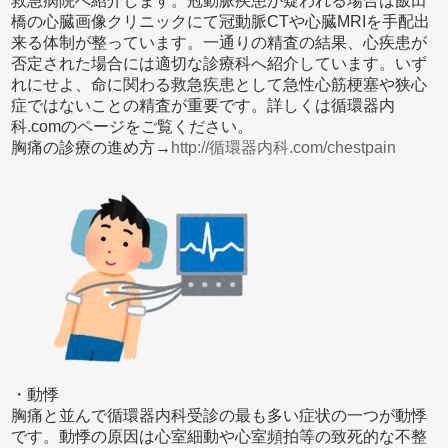
救急病院へ紹介します。冠動脈疾患が疑われる場合は飯田
橋の心臓画像クリニックにて冠動脈CTや心臓MRIを手配出
来る体制が整っています。一通りの精査の結果、心疾患が
否定された場合には適切な診療科へ紹介しています。いず
れにせよ、命に関わる救急疾患として急性心筋梗塞や狭心
症ではないことの精査が重要です。詳しくは循環器内
科.comのページをご覧ください。
胸痛の診療の進め方→
http://循環器内科.com/chestpain
・動悸
胸痛と並んで循環器内科受診の最も多い症状の一つが動悸
です。動悸の原因は心室細動や心室頻拍等の致死的な不整