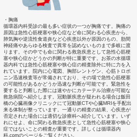
・胸痛
循環器内科受診の最も多い症状の一つが胸痛です。胸痛の
原因は急性心筋梗塞や狭心症など命に関わる心疾患から、
肺気胸や逆流性食道炎など心疾患以外が原因のもの、肋間
神経痛やあらゆる検査で異常を認めないものまで多岐に渡
ります。その中でも命に関わる救急疾患として急性心筋梗
塞や狭心症かどうかの判断が特に重要です。お茶の水循環
器内科では急性心筋梗塞や狭心症の精査除外に特に力を入
れています。院内に心電図、胸部レントゲン、心筋トロポ
ニン迅速検査等が常備されており、その場で急性心筋梗塞
の可能性があるかどうか迅速な判断が可能です。緊急性を
要すると判断した際には速やかにカテーテル治療が可能な
救急病院へ紹介します。冠動脈疾患が疑われる場合は飯田
橋の心臓画像クリニックにて冠動脈CTや心臓MRIを手配出
来る体制が整っています。一通りの精査の結果、心疾患が
否定された場合には適切な診療科へ紹介しています。いず
れにせよ、命に関わる救急疾患として急性心筋梗塞や狭心
症ではないことの精査が重要です。詳しくは循環器内
科.comのページをご覧ください。