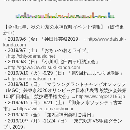
【令和元年、秋のお茶の水神保町イベント情報】（随時更
新中）
・2019/9/6（金）「神田技芸祭2019」→
http://www.daisuki-
kanda.com
・2019/9/7（土）「おちゃのおとライブ」
→
http://chiyodamusic.net
・2019/9/8（日）「小川町北部四ヶ町納涼会」
→
http://ogawa-3w.daisuki-kanda.com
・2019/9/10（火）-9/29（日）「第9回ねこまつりat湯島」
→
https://nekomatsuri.com
・2019/9/15（日）「マラソングランドチャンピオンシップ
（MGC）兼東京2020オリンピック日本代表選考競技会兼第
103回日本陸上競技選手権大会」→
http://www.mgc42195.jp
・2019/9/15（日）-9/21（土）「御茶ノ水ソラシティ古本
市」→
https://twitter.com/koshoichi
・2019/9/20（金）「第2回神田錦町ご縁日」
・2019/10/7（月）-11/24（日）「東京駅丼VS駅麺グラン
プリ2019」