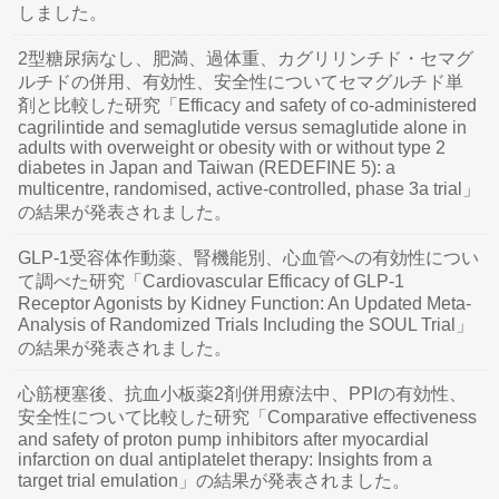
しました。
2型糖尿病なし、肥満、過体重、カグリリンチド・セマグ
ルチドの併用、有効性、安全性についてセマグルチド単
剤と比較した研究「Efficacy and safety of co-administered
cagrilintide and semaglutide versus semaglutide alone in
adults with overweight or obesity with or without type 2
diabetes in Japan and Taiwan (REDEFINE 5): a
multicentre, randomised, active-controlled, phase 3a trial」
の結果が発表されました。
GLP-1受容体作動薬、腎機能別、心血管への有効性につい
て調べた研究「Cardiovascular Efficacy of GLP-1
Receptor Agonists by Kidney Function: An Updated Meta-
Analysis of Randomized Trials Including the SOUL Trial」
の結果が発表されました。
心筋梗塞後、抗血小板薬2剤併用療法中、PPIの有効性、
安全性について比較した研究「Comparative effectiveness
and safety of proton pump inhibitors after myocardial
infarction on dual antiplatelet therapy: Insights from a
target trial emulation」の結果が発表されました。