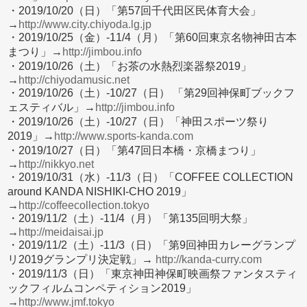
・2019/10/20（日）「第57回千代田区民体育大会」
→
http://www.city.chiyoda.lg.jp
・2019/10/25（金）-11/4（月）「第60回東京名物神田古本
まつり」→
http://jimbou.info
・2019/10/26（土）「お茶の水熱烈楽器祭2019」
→
http://chiyodamusic.net
・2019/10/26（土）-10/27（日） 「第29回神保町ブックフ
ェスティバル」→
http://jimbou.info
・2019/10/26（土）-10/27（日）「神田スポーツ祭り
2019」→
http://www.sports-kanda.com
・2019/10/27（日）「第47回日本橋・京橋まつり」
→
http://nikkyo.net
・2019/10/31（水）-11/3（日）「COFFEE COLLECTION
around KANDA NISHIKI-CHO 2019」
→
http://coffeecollection.tokyo
・2019/11/2（土）-11/4（月）「第135回明大祭」
→
http://meidaisai.jp
・2019/11/2（土）-11/3（日）「第9回神田カレーグランプ
リ2019グランプリ決定戦」→
http://kanda-curry.com
・2019/11/3（日）「東京神田神保町映画祭ファンタスティ
ックフィルムコンペティション2019」
→
http://www.jmf.tokyo