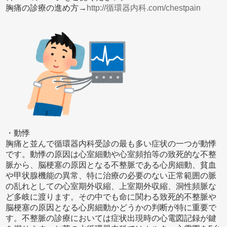
胸痛の診療の進め方→
http://循環器内科.com/chestpain
・動悸
胸痛と並んで循環器内科受診の最も多い症状の一つが動悸
です。動悸の原因は心室細動や心室頻拍等の致死的な不整
脈から、脳梗塞の原因となる不整脈である心房細動、貧血
や甲状腺機能の異常、特に治療の必要のない正常範囲の脈
の乱れとしての心室期外収縮、上室期外収縮、洞性頻脈な
ど多岐に渡ります。その中でも命に関わる致死的不整脈や
脳梗塞の原因となる心房細動かどうかの判断が特に重要で
す。不整脈の診療においては症状出現時の心電図記録が鍵