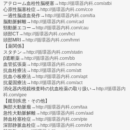
アテローム血栓性脳梗塞→
http://循環器内科.com/atbi
心原性脳塞栓症→
http://循環器内科.com/cce
一過性脳虚血発作→
http://循環器内科.com/tia
脳動脈解離→
http://循環器内科.com/cad
頸動脈エコー→
http://循環器内科.com/cau
頭部CT→
http://循環器内科.com/hct
頭部MRI→
http://循環器内科.com/hmri
【薬関係】
スタチン→
http://循環器内科.com/statin
β遮断薬→
http://循環器内科.com/bb
血管拡張薬→
http://循環器内科.com/no
抗血栓療法→
http://循環器内科.com/att
抗血小板療法→
http://循環器内科.com/apt
抗凝固療法→
http://循環器内科.com/act
消化器内視鏡検査時の抗血栓薬の取り扱い→
http://循環器内
科.com/gee
【鑑別疾患・その他】
胸部大動脈瘤→
http://循環器内科.com/taa
急性大動脈解離→
http://循環器内科.com/aad
肺血栓塞栓症→
http://循環器内科.com/pte
深部静脈血栓症→
http://循環器内科.com/dvt