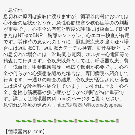
・息切れ
息切れの原因は多岐に渡りますが、循環器内科においては
心不全の症状かどうか、急性心筋梗塞や狭心症等のの判断
が重要です。心不全の有無と程度の評価には採血にてBNP
またはNT-proBNP、胸部レントゲン、心エコー検査が有用
です。労作時の息切れのように、冠動脈疾患を強く疑う場
合には冠動脈CT、冠動脈カテーテル検査、動悸症状として
の息切れの場合には、24時間心電図、ホルター心電図等で
精査して行きます。心疾患以外としては、呼吸器疾患、貧
血、低血圧、甲状腺疾患等、幅広く鑑別が必要です。心不
全や何らかの心疾患を認めた場合は、専門病院へ紹介して
行きます。一通りの精査の結果、心疾患が否定された場合
には適切な診療科へ紹介しています。いずれにせよ、心不
全、急性心筋梗塞や狭心症かどうかの判断が特に重要で
す。詳しくは循環器内科.comのページをご覧ください。
息切れの診療の進め方→
http://循環器内科.com/dyspnea
【循環器内科.com】