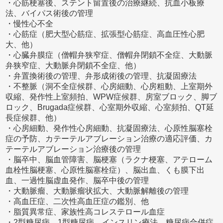
・心筋梗塞後、ステント留置後の治療継続、抗血小板療
法、バイパス術後の管理
・慢性心不全
・心筋症（肥大型心筋症、拡張型心筋症、高血圧性心肥
大、他）
・心臓弁膜症（僧帽弁狭窄症、僧帽弁閉鎖不全症、大動脈
弁狭窄症、大動脈弁閉鎖不全症、他）
・弁置換術後の管理、弁形成術後の管理、抗凝固療法
・不整脈（洞不全症候群、心房細動、心房粗動、上室期外
収縮、発作性上室頻拍、WPW症候群、房室ブロック、脚ブ
ロック、Brugada症候群、心室期外収縮、心室頻拍、QT延
長症候群、他）
・心房細動、発作性心房細動、抗凝固療法、心原性脳塞栓
症の予防、カテーテルアブレーション治療の適応評価、カ
テーテルアブレーション治療後の管理
・脳卒中、脳血管障害、脳梗塞（ラクナ梗塞、アテローム
血栓性脳梗塞、心原性脳塞栓症）、脳出血、くも膜下出
血、一過性脳虚血発作、脳卒中後の管理
・大動脈瘤、大動脈瘤状拡大、大動脈解離後の管理
・高血圧症、二次性高血圧症の鑑別、他
・脂質異常症、家族性高コレステロール血症
・2型糖尿病、1型糖尿病、インスリン療法、糖尿病合併症