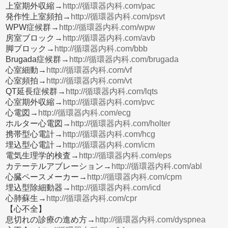
上室期外収縮→
http://循環器内科.com/pac
発作性上室頻拍→
http://循環器内科.com/psvt
WPW症候群→
http://循環器内科.com/wpw
房室ブロック→
http://循環器内科.com/avb
脚ブロック→
http://循環器内科.com/bbb
Brugada症候群→
http://循環器内科.com/brugada
心室細動→
http://循環器内科.com/vf
心室頻拍→
http://循環器内科.com/vt
QT延長症候群→
http://循環器内科.com/lqts
心室期外収縮→
http://循環器内科.com/pvc
心電図→
http://循環器内科.com/ecg
ホルター心電図→
http://循環器内科.com/holter
携帯型心電計→
http://循環器内科.com/hcg
埋込型心電計→
http://循環器内科.com/icm
電気生理学的検査→
http://循環器内科.com/eps
カテーテルアブレーション→
http://循環器内科.com/abl
心臓ペースメーカー→
http://循環器内科.com/cpm
埋込型除細動器→
http://循環器内科.com/icd
心肺蘇生→
http://循環器内科.com/cpr
【心不全】
息切れの診療の進め方→
http://循環器内科.com/dyspnea