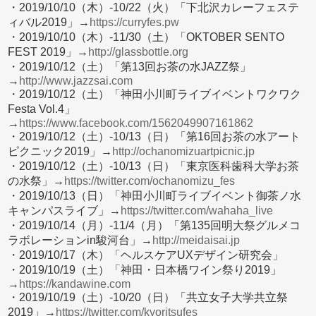
・2019/10/10（木）-10/22（火）「下北沢カレーフェステ
ィバル2019」→
https://curryfes.pw
・2019/10/10（木）-11/30（土）「OKTOBER SENTO
FEST 2019」→
http://glassbottle.org
・2019/10/12（土）「第13回お茶の水JAZZ祭」
→
http://www.jazzsai.com
・2019/10/12（土）「神田小川町ライブイベントワクワク
Festa Vol.4」
→
https://www.facebook.com/1562049907161862
・2019/10/12（土）-10/13（日）「第16回お茶の水アート
ピクニック2019」→
http://ochanomizuartpicnic.jp
・2019/10/12（土）-10/13（日）「東京医科歯科大学お茶
の水祭」→
https://twitter.com/ochanomizu_fes
・2019/10/13（日）「神田小川町ライブイベント御茶ノ水
キャンパスライブ」→
https://twitter.com/wahaha_live
・2019/10/14（月）-11/4（月）「第135回明大祭グルメコ
ラボレーションin駿河台」→
http://meidaisai.jp
・2019/10/17（木）「ヘルスケアUXデザイン研究会」
・2019/10/19（土）「神田・日本橋ワイン祭り2019」
→
https://kandawine.com
・2019/10/19（土）-10/20（日）「共立女子大学共立祭
2019」→
https://twitter.com/kyoritsufes