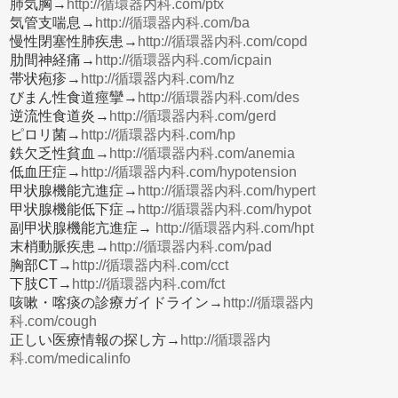
肺気胸→
http://循環器内科.com/ptx
気管支喘息→
http://循環器内科.com/ba
慢性閉塞性肺疾患→
http://循環器内科.com/copd
肋間神経痛→
http://循環器内科.com/icpain
帯状疱疹→
http://循環器内科.com/hz
びまん性食道痙攣→
http://循環器内科.com/des
逆流性食道炎→
http://循環器内科.com/gerd
ピロリ菌→
http://循環器内科.com/hp
鉄欠乏性貧血→
http://循環器内科.com/anemia
低血圧症→
http://循環器内科.com/hypotension
甲状腺機能亢進症→
http://循環器内科.com/hypert
甲状腺機能低下症→
http://循環器内科.com/hypot
副甲状腺機能亢進症→
http://循環器内科.com/hpt
末梢動脈疾患→
http://循環器内科.com/pad
胸部CT→
http://循環器内科.com/cct
下肢CT→
http://循環器内科.com/fct
咳嗽・喀痰の診療ガイドライン→
http://循環器内
科.com/cough
正しい医療情報の探し方→
http://循環器内
科.com/medicalinfo