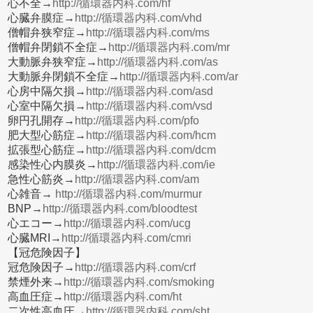
心不全→
http://循環器内科.com/hf
心臓弁膜症→
http://循環器内科.com/vhd
僧帽弁狭窄症→
http://循環器内科.com/ms
僧帽弁閉鎖不全症→
http://循環器内科.com/mr
大動脈弁狭窄症→
http://循環器内科.com/as
大動脈弁閉鎖不全症→
http://循環器内科.com/ar
心房中隔欠損→
http://循環器内科.com/asd
心室中隔欠損→
http://循環器内科.com/vsd
卵円孔開存→
http://循環器内科.com/pfo
肥大型心筋症→
http://循環器内科.com/hcm
拡張型心筋症→
http://循環器内科.com/dcm
感染性心内膜炎→
http://循環器内科.com/ie
急性心筋炎→
http://循環器内科.com/am
心雑音→
http://循環器内科.com/murmur
BNP→
http://循環器内科.com/bloodtest
心エコー→
http://循環器内科.com/ucg
心臓MRI→
http://循環器内科.com/cmri
【冠危険因子】
冠危険因子→
http://循環器内科.com/crf
禁煙外来→
http://循環器内科.com/smoking
高血圧症→
http://循環器内科.com/ht
二次性高血圧→
http://循環器内科.com/sht