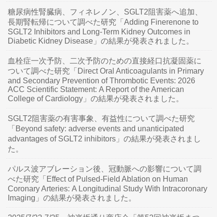
糖尿病性腎臓病、フィネレノン、SGLT2阻害薬へ追加、
長期腎転帰について調べた研究「Adding Finerenone to
SGLT2 Inhibitors and Long-Term Kidney Outcomes in
Diabetic Kidney Disease」の結果が発表されました。
血栓症一次予防、二次予防のための直接経口抗凝固薬に
ついて調べた研究「Direct Oral Anticoagulants in Primary
and Secondary Prevention of Thrombotic Events: 2026
ACC Scientific Statement: A Report of the American
College of Cardiology」の結果が発表されました。
SGLT2阻害薬の有害事象、有益性について調べた研究
「Beyond safety: adverse events and unanticipated
advantages of SGLT2 inhibitors」の結果が発表されまし
た。
パルス波アブレーション後、冠動脈への影響について調
べた研究「Effect of Pulsed-Field Ablation on Human
Coronary Arteries: A Longitudinal Study With Intracoronary
Imaging」の結果が発表されました。