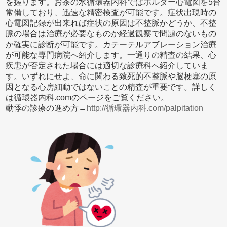
を握ります。お茶の水循環器内科ではホルター心電図を5台
常備しており、迅速な精密検査が可能です。症状出現時の
心電図記録が出来れば症状の原因は不整脈かどうか、不整
脈の場合は治療が必要なものか経過観察で問題のないもの
か確実に診断が可能です。カテーテルアブレーション治療
が可能な専門病院へ紹介します。一通りの精査の結果、心
疾患が否定された場合には適切な診療科へ紹介していま
す。いずれにせよ、命に関わる致死的不整脈や脳梗塞の原
因となる心房細動ではないことの精査が重要です。詳しく
は循環器内科.comのページをご覧ください。
動悸の診療の進め方→
http://循環器内科.com/palpitation