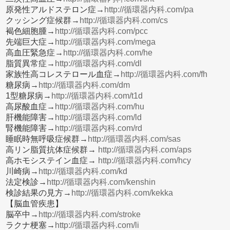
原発性アルドステロン症→
http://循環器内科.com/pa
クッシング症候群→
http://循環器内科.com/cs
褐色細胞腫→
http://循環器内科.com/pcc
先端巨大症→
http://循環器内科.com/mega
高血圧緊急症→
http://循環器内科.com/he
脂質異常症→
http://循環器内科.com/dl
家族性高コレステロール血症→
http://循環器内科.com/fh
糖尿病→
http://循環器内科.com/dm
1型糖尿病→
http://循環器内科.com/t1d
高尿酸血症→
http://循環器内科.com/hu
肝機能障害→
http://循環器内科.com/ld
腎機能障害→
http://循環器内科.com/rd
睡眠時無呼吸症候群→
http://循環器内科.com/sas
高リン脂質抗体症候群→
http://循環器内科.com/aps
高ホモシステイン血症→
http://循環器内科.com/hcy
川崎病→
http://循環器内科.com/kd
法定検診→
http://循環器内科.com/kenshin
検診結果の見方→
http://循環器内科.com/kekka
【脳血管疾患】
脳卒中→
http://循環器内科.com/stroke
ラクナ梗塞→
http://循環器内科.com/li