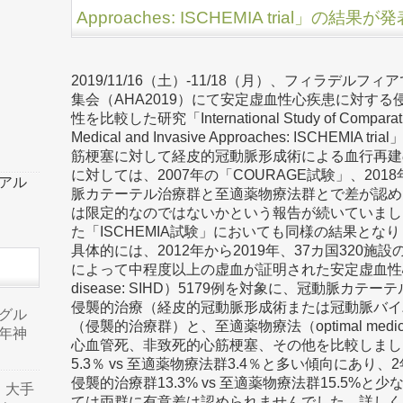
Approaches: ISCHEMIA trial」の
2019/11/16（土）-11/18（月）、フィラデ
集会（AHA2019）にて安定虚血性心疾患に対す
性を比較した研究「International Study of Comparative 
Medical and Invasive Approaches: ISCHE
筋梗塞に対して経皮的冠動脈形成術による血行再建
に対しては、2007年の「COURAGE試験」、201
ーアル
脈カテーテル治療群と至適薬物療法群とで差が認め
は限定的なのではないかという報告が続いていまし
た「ISCHEMIA試験」においても同様の結果とな
具体的には、2012年から2019年、37カ国320施
によって中程度以上の虚血が証明された安定虚血性心疾患（sta
disease: SIHD）5179例を対象に、冠動脈カ
侵襲的治療（経皮的冠動脈形成術または冠動脈バイ
品グル
（侵襲的治療群）と、至適薬物療法（optimal medica
年神
心血管死、非致死的心筋梗塞、その他を比較しまし
5.3％ vs 至適薬物療法群3.4％と多い傾向にあり、2
侵襲的治療群13.3% vs 至適薬物療法群15.5%
り、大手
ては両群に有意差は認められませんでした。詳しく