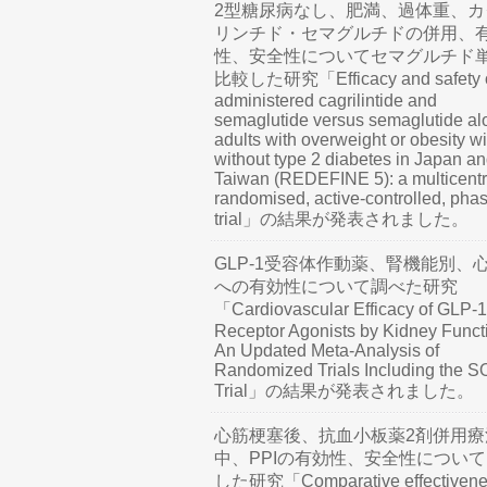
2型糖尿病なし、肥満、過体重、カ
リンチド・セマグルチドの併用、
性、安全性についてセマグルチド
比較した研究「Efficacy and safety o
administered cagrilintide and
semaglutide versus semaglutide al
adults with overweight or obesity wi
without type 2 diabetes in Japan a
Taiwan (REDEFINE 5): a multicentr
randomised, active-controlled, pha
trial」の結果が発表されました。
GLP-1受容体作動薬、腎機能別、
への有効性について調べた研究
「Cardiovascular Efficacy of GLP-1
Receptor Agonists by Kidney Funct
An Updated Meta-Analysis of
Randomized Trials Including the 
Trial」の結果が発表されました。
心筋梗塞後、抗血小板薬2剤併用療
中、PPIの有効性、安全性につい
した研究「Comparative effectivene