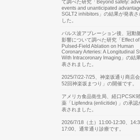
て調べた研究「Beyond safety: adve
events and unanticipated advantag
SGLT2 inhibitors」の結果が発表
した。
パルス波アブレーション後、冠動
影響について調べた研究「Effect of
Pulsed-Field Ablation on Human
Coronary Arteries: A Longitudinal S
With Intracoronary Imaging」の
表されました。
2025/7/22-7/25、神楽坂通り商店
52回神楽坂まつり」の開催です。
アメリカ食品衛生局、経口PCSK9
薬「Lipfendra (enlicitide) 」の承
表されました。
2026/7/18（土）11:00-12:30、14:3
17:00、通常通り診療です。