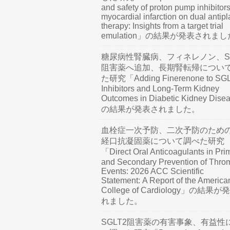
and safety of proton pump inhibitors
myocardial infarction on dual antipl
therapy: Insights from a target trial
emulation」の結果が発表されま
糖尿病性腎臓病、フィネレノン、SG
阻害薬へ追加、長期腎転帰につい
た研究「Adding Finerenone to SG
Inhibitors and Long-Term Kidney
Outcomes in Diabetic Kidney Dis
の結果が発表されました。
血栓症一次予防、二次予防のため
経口抗凝固薬について調べた研究
「Direct Oral Anticoagulants in Pri
and Secondary Prevention of Thro
Events: 2026 ACC Scientific
Statement: A Report of the America
College of Cardiology」の結果
れました。
SGLT2阻害薬の有害事象、有益性