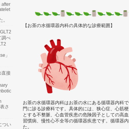
 after
atelet
した。
【お茶の水循環器内科の具体的な診療範囲】
LT2
て調べ
LT2
ease」
の直接
mary
mbotic
n
お茶の水循環器内科はお茶の水にある循環器内科で
が発表さ
門に診る診療科です。具体的には、狭心症、心筋梗
とする不整脈、心血管疾患の危険因子としての高血
習慣病、慢性心不全等の循環器疾患です。循環器内
につい
た。