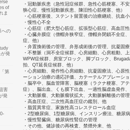
rse
・冠動脈疾患（急性冠症候群、急性心筋梗塞、不安
es of
狭心症、慢性冠動脈疾患、陳旧性心筋梗塞、他）
されま
・心筋梗塞後、ステント留置後の治療継続、抗血小
・慢性心不全
・心筋症（肥大型心筋症、拡張型心筋症、高血圧
脈への
・心臓弁膜症（僧帽弁狭窄症、僧帽弁閉鎖不全症、
症、他）
・弁置換術後の管理、弁形成術後の管理、抗凝固療
tudy
・不整脈（洞不全症候群、心房細動、心房粗動、上
結果が発
WPW症候群、房室ブロック、脚ブロック、Bruga
拍、QT延長症候群、他）
・心房細動、発作性心房細動、抗凝固療法、心原性
会「第
ーション治療の適応評価、カテーテルアブレーショ
・脳卒中、脳血管障害、脳梗塞（ラクナ梗塞、アテ
症）、脳出血、くも膜下出血、一過性脳虚血発作、
阻害
・大動脈瘤、大動脈瘤状拡大、大動脈解離後の管
認が発
・高血圧症、二次性高血圧症の鑑別、他
・脂質異常症、家族性高コレステロール血症
・2型糖尿病、1型糖尿病、インスリン療法、糖尿
0-
・慢性腎臓病、糖尿病性腎症の管理
・その他、健診後の再検査、禁煙外来、他