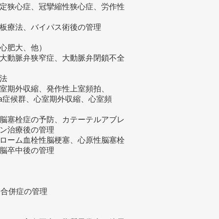
定狭心症、冠攣縮性狭心症、労作性
板療法、バイパス術後の管理
性心肥大、他）
大動脈弁狭窄症、大動脈弁閉鎖不全
法
室期外収縮、発作性上室頻拍、
da症候群、心室期外収縮、心室頻
脳塞栓症の予防、カテーテルアブレ
ン治療後の管理
ローム血栓性脳梗塞、心原性脳塞栓
脳卒中後の管理
理
病合併症の管理