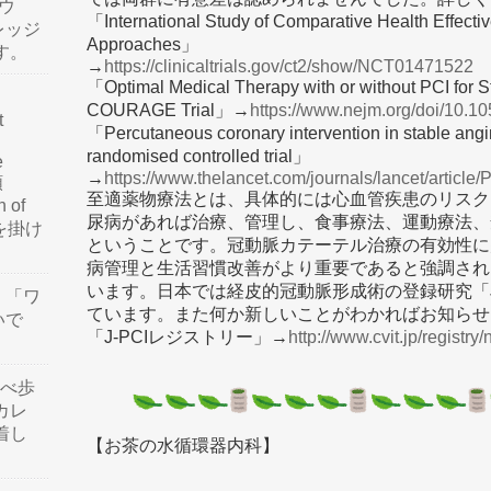
ウ
「International Study of Comparative Health Effecti
レッジ
Approaches」
す。
→
https://clinicaltrials.gov/ct2/show/NCT01471522
「Optimal Medical Therapy with or without PCI for 
COURAGE Trial」→
https://www.nejm.org/doi/10
t
「Percutaneous coronary intervention in stable angi
randomised controlled trial」
e
→
https://www.thelancet.com/journals/lancet/articl
類
至適薬物療法とは、具体的には心血管疾患のリスク
n of
尿病があれば治療、管理し、食事療法、運動療法、
訳を掛け
ということです。冠動脈カテーテル治療の有効性に
病管理と生活習慣改善がより重要であると強調され
います。日本では経皮的冠動脈形成術の登録研究「J
」「ワ
ています。また何か新しいことがわかればお知らせ
いで
「J-PCIレジストリー」→
http://www.cvit.jp/registry
食べ歩
カレ
着し
【お茶の水循環器内科】