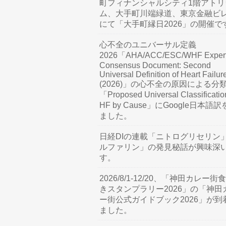
町フィナンシャルシティ1階アトリ
ム、大手町川端緑道、東京金融ビ
にて「大手町縁日2026」の開催で
心不全のユニバーサル定義
2026「AHA/ACC/ESC/WHF Exper
Consensus Document: Second
Universal Definition of Heart Failur
(2026)」の心不全の原因による分
「Proposed Universal Classificatio
HF by Cause」にGoogle日本語
ました。
日経DIの連載「ニトログリセリン
ルファリン」の発見秘話が興味深
す。
2026/8/1-12/20、「神田カレー街
きスタンプラリー2026」の「神田
ー街公式ガイドブック2026」が到
ました。