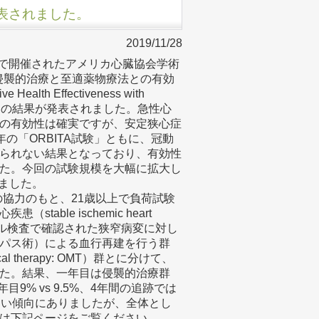
結果が発表されました。
2019/11/28
ルフィアで開催されたアメリカ心臓協会学術
る侵襲的治療と至適薬物療法との有効
Health Effectiveness with
MIA trial」の結果が発表されました。急性心
の有効性は確実ですが、安定狭心症
8年の「ORBITA試験」ともに、冠動
られない結果となっており、有効性
た。今回の試験規模を大幅に拡大し
りました。
設の協力のもと、21歳以上で負荷試験
ble ischemic heart
テーテル検査で確認された狭窄病変に対し
パス術）による血行再建を行う群
l therapy: OMT）群とに分けて、
た。結果、一年目は侵襲的治療群
年目9% vs 9.5%、4年間の追跡では
と少ない傾向にありましたが、全体とし
は下記ページをご覧ください。