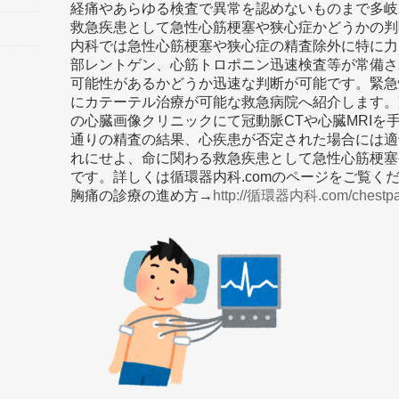
経痛やあらゆる検査で異常を認めないものまで多岐
救急疾患として急性心筋梗塞や狭心症かどうかの判
内科では急性心筋梗塞や狭心症の精査除外に特に力
部レントゲン、心筋トロポニン迅速検査等が常備さ
可能性があるかどうか迅速な判断が可能です。緊急
にカテーテル治療が可能な救急病院へ紹介します。
の心臓画像クリニックにて冠動脈CTや心臓MRIを
通りの精査の結果、心疾患が否定された場合には適
れにせよ、命に関わる救急疾患として急性心筋梗塞
です。詳しくは循環器内科.comのページをご覧く
胸痛の診療の進め方→
http://循環器内科.com/chestpa