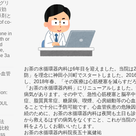
グリ
有効
単剤と
f co-
one in
th or
nd
e,
se 3a
お茶の水循環器内科は6年目を迎えました。当院は2
心血管
防」を理念に神田小川町でスタートしました。201
し、2018年春、「その医療は心筋梗塞を減らすだ
「お茶の水循環器内科」にリニューアルしました。
ion:
病気があります。その中で、急性心筋梗塞と脳卒中
症、脂質異常症、糖尿病、喫煙、心房細動等の心血
SOUL
ることで十分に予防可能です。心血管疾患の危険因
続のために、お茶の水循環器内科は夜間も土日も診
から救えるはずの病気をなくすこと、これが当院の
法
科をよろしくお願いいたします。
て比較
お茶の水循環器内科院長五十嵐健祐
ss