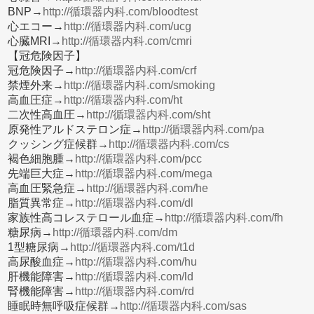
BNP→
http://循環器内科.com/bloodtest
心エコー→
http://循環器内科.com/ucg
心臓MRI→
http://循環器内科.com/cmri
【冠危険因子】
冠危険因子→
http://循環器内科.com/crf
禁煙外来→
http://循環器内科.com/smoking
高血圧症→
http://循環器内科.com/ht
二次性高血圧→
http://循環器内科.com/sht
原発性アルドステロン症→
http://循環器内科.com/pa
クッシング症候群→
http://循環器内科.com/cs
褐色細胞腫→
http://循環器内科.com/pcc
先端巨大症→
http://循環器内科.com/mega
高血圧緊急症→
http://循環器内科.com/he
脂質異常症→
http://循環器内科.com/dl
家族性高コレステロール血症→
http://循環器内科.com/fh
糖尿病→
http://循環器内科.com/dm
1型糖尿病→
http://循環器内科.com/t1d
高尿酸血症→
http://循環器内科.com/hu
肝機能障害→
http://循環器内科.com/ld
腎機能障害→
http://循環器内科.com/rd
睡眠時無呼吸症候群→
http://循環器内科.com/sas