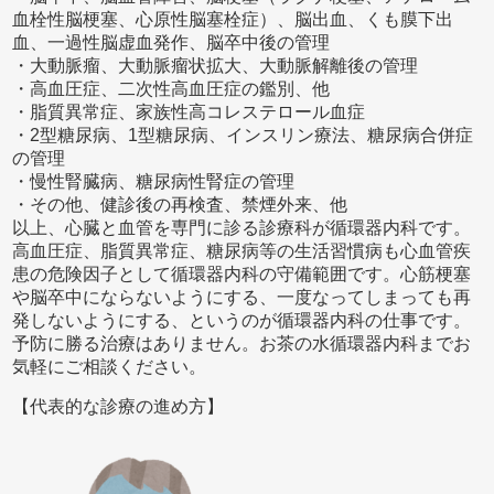
血栓性脳梗塞、心原性脳塞栓症）、脳出血、くも膜下出
血、一過性脳虚血発作、脳卒中後の管理
・大動脈瘤、大動脈瘤状拡大、大動脈解離後の管理
・高血圧症、二次性高血圧症の鑑別、他
・脂質異常症、家族性高コレステロール血症
・2型糖尿病、1型糖尿病、インスリン療法、糖尿病合併症
の管理
・慢性腎臓病、糖尿病性腎症の管理
・その他、健診後の再検査、禁煙外来、他
以上、心臓と血管を専門に診る診療科が循環器内科です。
高血圧症、脂質異常症、糖尿病等の生活習慣病も心血管疾
患の危険因子として循環器内科の守備範囲です。心筋梗塞
や脳卒中にならないようにする、一度なってしまっても再
発しないようにする、というのが循環器内科の仕事です。
予防に勝る治療はありません。お茶の水循環器内科までお
気軽にご相談ください。
【代表的な診療の進め方】