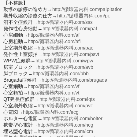
【不整脈】
動悸の診療の進め方→
http://循環器内科.com/palpitation
期外収縮の診療の仕方→
http://循環器内科.com/pc
洞不全症候群→
http://循環器内科.com/sss
発作性心房細動→
http://循環器内科.com/paf
心房細動→
http://循環器内科.com/af
心房粗動→
http://循環器内科.com/afl
上室期外収縮→
http://循環器内科.com/pac
発作性上室頻拍→
http://循環器内科.com/psvt
WPW症候群→
http://循環器内科.com/wpw
房室ブロック→
http://循環器内科.com/avb
脚ブロック→
http://循環器内科.com/bbb
Brugada症候群→
http://循環器内科.com/brugada
心室細動→
http://循環器内科.com/vf
心室頻拍→
http://循環器内科.com/vt
QT延長症候群→
http://循環器内科.com/lqts
心室期外収縮→
http://循環器内科.com/pvc
心電図→
http://循環器内科.com/ecg
ホルター心電図→
http://循環器内科.com/holter
携帯型心電計→
http://循環器内科.com/hcg
埋込型心電計→
http://循環器内科.com/icm