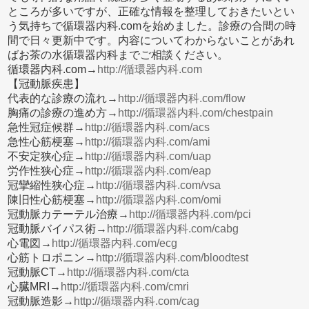
ところが多いですが、正確な情報を整理しておきたいとい
う気持ちで循環器内科.comを始めました。診療の合間の時
間で日々更新中です。内容についてわからないことがあれ
ばお茶の水循環器内科までご相談ください。
循環器内科.com→
http://循環器内科.com
【冠動脈疾患】
代表的な診療の流れ→
http://循環器内科.com/flow
胸痛の診療の進め方→
http://循環器内科.com/chestpain
急性冠症候群→
http://循環器内科.com/acs
急性心筋梗塞→
http://循環器内科.com/ami
不安定狭心症→
http://循環器内科.com/uap
労作性狭心症→
http://循環器内科.com/eap
冠攣縮性狭心症→
http://循環器内科.com/vsa
陳旧性心筋梗塞→
http://循環器内科.com/omi
冠動脈カテーテル治療→
http://循環器内科.com/pci
冠動脈バイパス術→
http://循環器内科.com/cabg
心電図→
http://循環器内科.com/ecg
心筋トロポニン→
http://循環器内科.com/bloodtest
冠動脈CT→
http://循環器内科.com/cta
心臓MRI→
http://循環器内科.com/cmri
冠動脈造影→
http://循環器内科.com/cag