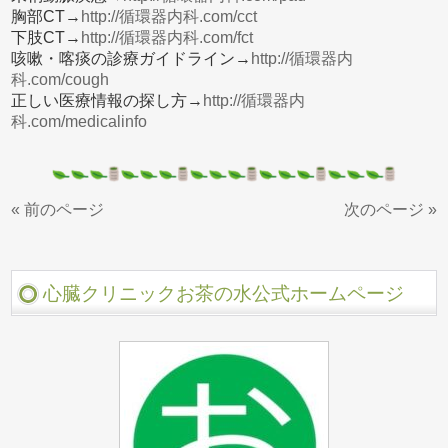
胸部CT→
http://循環器内科.com/cct
下肢CT→
http://循環器内科.com/fct
咳嗽・喀痰の診療ガイドライン→
http://循環器内
科.com/cough
正しい医療情報の探し方→
http://循環器内
科.com/medicalinfo
« 前のページ
次のページ »
心臓クリニックお茶の水公式ホームページ