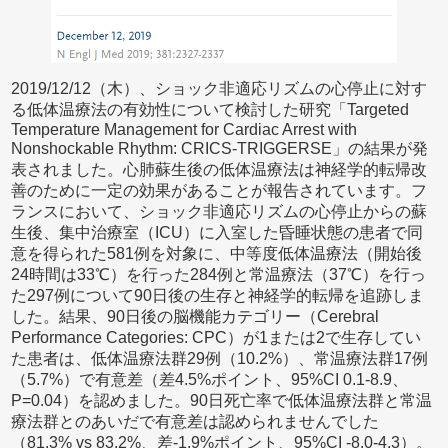
2019/12/12（木）、ショック非適応リズムの心停止に対す
る低体温療法の有効性について検討した研究「Targeted
Temperature Management for Cardiac Arrest with
Nonshockable Rhythm: CRICS-TRIGGERSE」の結果が発
表されました。心肺蘇生後の低体温療法は神経学的転帰改
善のために一定の効果があることが報告されています。フ
ランスにおいて、ショック非適応リズムの心停止からの蘇
生後、集中治療室（ICU）に入室した昏睡状態の患者で同
意を得られた581例を対象に、中等度低体温療法（開始後
24時間は33℃）を行った284例と常温療法（37℃）を行っ
た297例について90日後の生存と神経学的転帰を追跡しま
した。結果、90日後の脳機能カテゴリー（Cerebral
Performance Categories: CPC）が1または2で生存してい
た患者は、低体温療法群29例（10.2%）、常温療法群17例
（5.7%）で有意差（差4.5%ポイント、95%CI 0.1-8.9、
P=0.04）を認めました。90日死亡率で低体温療法群と常温
療法群とのあいだで有意差は認められませんでした
（81.3% vs 83.2%、差-1.9%ポイント、95%CI -8.0-4.3）。