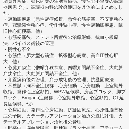
脂質異常症、糖尿病等の生活習慣病、慢性心不全等の循環
器疾患です。循環器内科の診療範囲を具体的にまとめまし
た。
・冠動脈疾患（急性冠症候群、急性心筋梗塞、不安定狭心
症、冠攣縮性狭心症、労作性狭心症、慢性冠動脈疾患、陳
旧性心筋梗塞、他）
・心筋梗塞後、ステント留置後の治療継続、抗血小板療
法、バイパス術後の管理
・慢性心不全
・心筋症（肥大型心筋症、拡張型心筋症、高血圧性心肥
大、他）
・心臓弁膜症（僧帽弁狭窄症、僧帽弁閉鎖不全症、大動脈
弁狭窄症、大動脈弁閉鎖不全症、他）
・弁置換術後の管理、弁形成術後の管理、抗凝固療法
・不整脈（洞不全症候群、心房細動、心房粗動、上室期外
収縮、発作性上室頻拍、WPW症候群、房室ブロック、脚ブ
ロック、Brugada症候群、心室期外収縮、心室頻拍、QT延
長症候群、他）
・心房細動、発作性心房細動、抗凝固療法、心原性脳塞栓
症の予防、カテーテルアブレーション治療の適応評価、カ
テーテルアブレーション治療後の管理
・脳卒中、脳血管障害、脳梗塞（ラクナ梗塞、アテローム