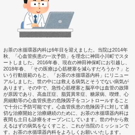
お茶の水循環器内科は6年目を迎えました。当院は2014年
秋、「心血管疾患の一次予防」を理念に神田小川町でスタ
ートしました。2016年春、現在の神田神保町にお引越し、
2018年春、「その医療は心筋梗塞を減らすだろうか？」と
いう行動規範のもと、「お茶の水循環器内科」にリニュー
アルしました。世の中には救える病気とそうでない病気が
あります。その中で、急性心筋梗塞と脳卒中は血管の故障
が原因であり、高血圧症、脂質異常症、糖尿病、喫煙、心
房細動等の心血管疾患の危険因子をコントロールすること
で十分に予防可能です。心血管疾患の危険因子に対して適
切な治療開始と治療継続のために、お茶の水循環器内科は
夜間も土日も診療をオープンにしています。世の中から救
えるはずの病気をなくすこと、これが当院のミッションで
す。お茶の水循環器内科をよろしくお願いいたします。