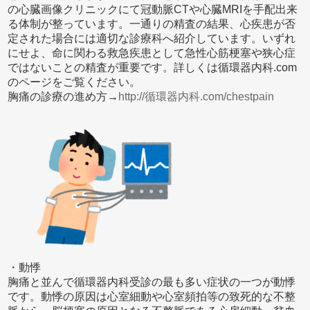
の心臓画像クリニックにて冠動脈CTや心臓MRIを手配出来
る体制が整っています。一通りの精査の結果、心疾患が否
定された場合には適切な診療科へ紹介しています。いずれ
にせよ、命に関わる救急疾患として急性心筋梗塞や狭心症
ではないことの精査が重要です。詳しくは循環器内科.com
のページをご覧ください。
胸痛の診療の進め方→
http://循環器内科.com/chestpain
・動悸
胸痛と並んで循環器内科受診の最も多い症状の一つが動悸
です。動悸の原因は心室細動や心室頻拍等の致死的な不整