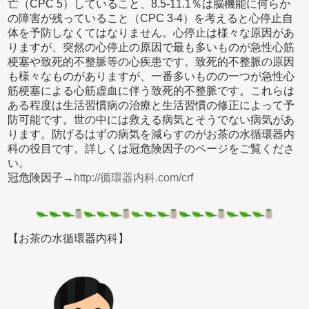
亡（CPC 5）していること、8.5-11.1％は脳機能に何らか
の障害が残っていること（CPC 3-4）を考えると心停止自
体を予防しなくてはなりません。心停止は様々な原因があ
りますが、突然の心停止の原因で最も多いものが急性心筋
梗塞や致死的不整脈等の心疾患です。致死的不整脈の原因
も様々なものがありますが、一番多いものの一つが急性心
筋梗塞による心筋虚血に伴う致死的不整脈です。これらは
ある程度は生活習慣病の治療と生活習慣の修正によって予
防可能です。世の中には救える病気とそうでない病気があ
ります。防げるはずの病気を減らすのがお茶の水循環器内
科の役目です。詳しくは冠危険因子のページをご覧くださ
い。
冠危険因子→
http://循環器内科.com/crf
【お茶の水循環器内科】