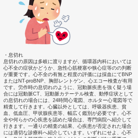
・息切れ
息切れの原因は多岐に渡りますが、循環器内科においては
心不全の症状かどうか、急性心筋梗塞や狭心症等のの判断
が重要です。心不全の有無と程度の評価には採血にてBNP
またはNT-proBNP、胸部レントゲン、心エコー検査が有用
です。労作時の息切れのように、冠動脈疾患を強く疑う場
合には冠動脈CT、冠動脈カテーテル検査、動悸症状として
の息切れの場合には、24時間心電図、ホルター心電図等で
精査して行きます。心臓以外としては、呼吸器疾患、貧
血、低血圧、甲状腺疾患等、幅広く鑑別が必要です。心不
全や何らかの心疾患を認めた場合は、専門病院へ紹介して
行きます。一通りの精査の結果、心疾患が否定された場合
には適切な診療科へ紹介しています。いずれにせよ、心不