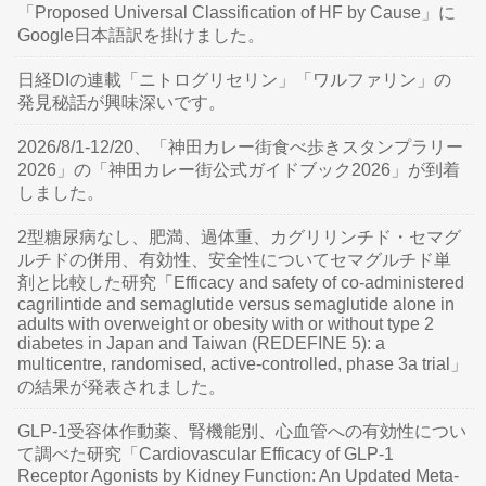
「Proposed Universal Classification of HF by Cause」に
Google日本語訳を掛けました。
日経DIの連載「ニトログリセリン」「ワルファリン」の
発見秘話が興味深いです。
2026/8/1-12/20、「神田カレー街食べ歩きスタンプラリー
2026」の「神田カレー街公式ガイドブック2026」が到着
しました。
2型糖尿病なし、肥満、過体重、カグリリンチド・セマグ
ルチドの併用、有効性、安全性についてセマグルチド単
剤と比較した研究「Efficacy and safety of co-administered
cagrilintide and semaglutide versus semaglutide alone in
adults with overweight or obesity with or without type 2
diabetes in Japan and Taiwan (REDEFINE 5): a
multicentre, randomised, active-controlled, phase 3a trial」
の結果が発表されました。
GLP-1受容体作動薬、腎機能別、心血管への有効性につい
て調べた研究「Cardiovascular Efficacy of GLP-1
Receptor Agonists by Kidney Function: An Updated Meta-