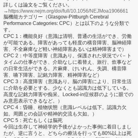
詳しくは論文をご覧ください。
→
https://www.nejm.org/doi/full/10.1056/NEJMoa1906661
脳機能カテゴリー（Glasgow-Pittburgh Cerebral
Performance Categories: CPC）とは以下のような分類で
す。
CPC 1：機能良好（意識は清明、普通の生活ができ、労働
が可能である。障害があっても軽度の構音障害、脳神経障
害、不全麻痺など軽い神経障害あるいは精神障害まで）
CPC 2：中等度障害（意識あり。保護された状況でパ－ト
タイムの仕事ができ、介助なしに着替え、旅行、炊事など
の日常生活ができる。片麻痺、けいれん、失調、構音障
害、嚥下障害、記銘力障害、精神障害など）
CPC 3：高度障害（意識あり。脳の障害により、日常生活
に介助を必要とする。少なくとも認識力は低下している。
高度な記銘力障害や痴呆。Locked-in症候群のように眼での
み意思表示できるなど。）
CPC 4：昏睡、植物状態（意識レベルは低下。認識力欠
如。周囲との会話や精神的交流も欠如。）
CPC 5：死亡もしくは脳死
今回は生存して神経学的予後がよかった事例に着目しまし
たが、逆に言うと、どちらの療法を行っても80%以上は死