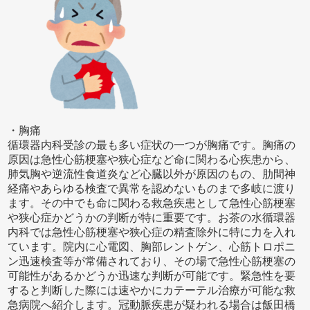
・胸痛
循環器内科受診の最も多い症状の一つが胸痛です。胸痛の
原因は急性心筋梗塞や狭心症など命に関わる心疾患から、
肺気胸や逆流性食道炎など心臓以外が原因のもの、肋間神
経痛やあらゆる検査で異常を認めないものまで多岐に渡り
ます。その中でも命に関わる救急疾患として急性心筋梗塞
や狭心症かどうかの判断が特に重要です。お茶の水循環器
内科では急性心筋梗塞や狭心症の精査除外に特に力を入れ
ています。院内に心電図、胸部レントゲン、心筋トロポニ
ン迅速検査等が常備されており、その場で急性心筋梗塞の
可能性があるかどうか迅速な判断が可能です。緊急性を要
すると判断した際には速やかにカテーテル治療が可能な救
急病院へ紹介します。冠動脈疾患が疑われる場合は飯田橋