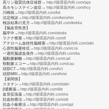
高リン脂質抗体症候群→
http://循環器内科.com/aps
高ホモシステイン血症→
http://循環器内科.com/hcy
川崎病→
http://循環器内科.com/kd
法定検診→
http://循環器内科.com/kenshin
検診結果の見方→
http://循環器内科.com/kekka
【脳血管疾患】
脳卒中→
http://循環器内科.com/stroke
ラクナ梗塞→
http://循環器内科.com/li
アテローム血栓性脳梗塞→
http://循環器内科.com/atbi
心原性脳塞栓症→
http://循環器内科.com/cce
一過性脳虚血発作→
http://循環器内科.com/tia
脳動脈解離→
http://循環器内科.com/cad
頸動脈エコー→
http://循環器内科.com/cau
頭部CT→
http://循環器内科.com/hct
頭部MRI→
http://循環器内科.com/hmri
【薬関係】
スタチン→
http://循環器内科.com/statin
β遮断薬→
http://循環器内科.com/bb
血管拡張薬→
http://循環器内科.com/no
抗血栓療法→
http://循環器内科.com/att
抗血小板療法→
http://循環器内科.com/apt