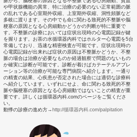
脈から、脳梗塞の原因となる不整脈である心房細動、貧血
や甲状腺機能の異常、特に治療の必要のない正常範囲の脈
の乱れである心室期外収縮、上室期外収縮、洞性頻脈など
多岐に渡ります。その中でも命に関わる致死的不整脈や脳
梗塞の原因となる心房細動かどうかの判断が特に重要で
す。不整脈の診療においては症状出現時の心電図記録が鍵
を握ります。お茶の水循環器内科ではホルター心電図を5台
常備しており、迅速な精密検査が可能です。症状出現時の
心電図記録が出来れば症状の原因は不整脈かどうか、不整
脈の場合は治療が必要なものか経過観察で問題のないもの
か確実に診断が可能です。診断が着けばカテーテルアブレ
ーション等の治療が可能な専門病院へ紹介します。一通り
の精査の結果、心疾患が否定された場合には適切な診療科
へ紹介しています。いずれにせよ、命に関わる致死的不整
脈や脳梗塞の原因となる心房細動ではないことの精査が重
要です。詳しくは循環器内科.comのページをご覧くださ
い。
動悸の診療の進め方→
http://循環器内科.com/palpitation