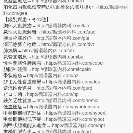
抗凝固療法→
http://循環器内科.com/act
消化器内視鏡検査時の抗血栓薬の取り扱い→
http://循環器内
科.com/gee
【鑑別疾患・その他】
胸部大動脈瘤→
http://循環器内科.com/taa
急性大動脈解離→
http://循環器内科.com/aad
肺血栓塞栓症→
http://循環器内科.com/pte
深部静脈血栓症→
http://循環器内科.com/dvt
肺気胸→
http://循環器内科.com/ptx
気管支喘息→
http://循環器内科.com/ba
慢性閉塞性肺疾患→
http://循環器内科.com/copd
肋間神経痛→
http://循環器内科.com/icpain
帯状疱疹→
http://循環器内科.com/hz
びまん性食道痙攣→
http://循環器内科.com/des
逆流性食道炎→
http://循環器内科.com/gerd
ピロリ菌→
http://循環器内科.com/hp
鉄欠乏性貧血→
http://循環器内科.com/anemia
低血圧症→
http://循環器内科.com/hypotension
甲状腺機能亢進症→
http://循環器内科.com/hypert
甲状腺機能低下症→
http://循環器内科.com/hypot
副甲状腺機能亢進症→
http://循環器内科.com/hpt
末梢動脈疾患→
http://循環器内科.com/pad