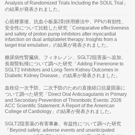
Analysis of Randomized Trials Including the SOUL Trial」
の結果が発表されました。
心筋梗塞後、抗血小板薬2剤併用療法中、PPIの有効性、
安全性について比較した研究「Comparative effectiveness
and safety of proton pump inhibitors after myocardial
infarction on dual antiplatelet therapy: Insights from a
target trial emulation」の結果が発表されました。
糖尿病性腎臓病、フィネレノン、SGLT2阻害薬へ追加、
長期腎転帰について調べた研究「Adding Finerenone to
SGLT2 Inhibitors and Long-Term Kidney Outcomes in
Diabetic Kidney Disease」の結果が発表されました。
血栓症一次予防、二次予防のための直接経口抗凝固薬に
ついて調べた研究「Direct Oral Anticoagulants in Primary
and Secondary Prevention of Thrombotic Events: 2026
ACC Scientific Statement: A Report of the American
College of Cardiology」の結果が発表されました。
SGLT2阻害薬の有害事象、有益性について調べた研究
「Beyond safety: adverse events and unanticipated