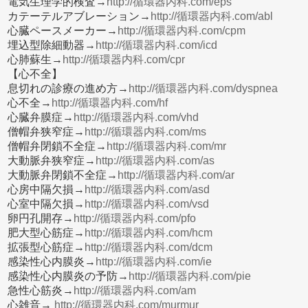
電気生理学的検査→
http://循環器内科.com/eps
カテーテルアブレーション→
http://循環器内科.com/abl
心臓ペースメーカー→
http://循環器内科.com/cpm
埋込型除細動器→
http://循環器内科.com/icd
心肺蘇生→
http://循環器内科.com/cpr
【心不全】
息切れの診療の進め方→
http://循環器内科.com/dyspnea
心不全→
http://循環器内科.com/hf
心臓弁膜症→
http://循環器内科.com/vhd
僧帽弁狭窄症→
http://循環器内科.com/ms
僧帽弁閉鎖不全症→
http://循環器内科.com/mr
大動脈弁狭窄症→
http://循環器内科.com/as
大動脈弁閉鎖不全症→
http://循環器内科.com/ar
心房中隔欠損→
http://循環器内科.com/asd
心室中隔欠損→
http://循環器内科.com/vsd
卵円孔開存→
http://循環器内科.com/pfo
肥大型心筋症→
http://循環器内科.com/hcm
拡張型心筋症→
http://循環器内科.com/dcm
感染性心内膜炎→
http://循環器内科.com/ie
感染性心内膜炎の予防→
http://循環器内科.com/pie
急性心筋炎→
http://循環器内科.com/am
心雑音→
http://循環器内科.com/murmur