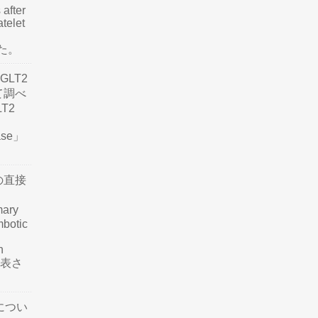
 after
atelet
した。
LT2
て調べ
LT2
ease」
の直接
mary
mbotic
n
が発表さ
につい