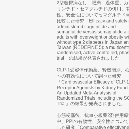
2型糖尿病なし、肥満、過体重、カ
リンチド・セマグルチドの併用、
性、安全性についてセマグルチド
比較した研究「Efficacy and safety o
administered cagrilintide and
semaglutide versus semaglutide al
adults with overweight or obesity wi
without type 2 diabetes in Japan a
Taiwan (REDEFINE 5): a multicentr
randomised, active-controlled, pha
trial」の結果が発表されました。
GLP-1受容体作動薬、腎機能別、
への有効性について調べた研究
「Cardiovascular Efficacy of GLP-1
Receptor Agonists by Kidney Funct
An Updated Meta-Analysis of
Randomized Trials Including the 
Trial」の結果が発表されました。
心筋梗塞後、抗血小板薬2剤併用療
中、PPIの有効性、安全性につい
した研究「Comparative effectivene