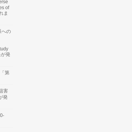
rse
es of
されま
脈への
tudy
結果が発
会「第
阻害
認が発
0-