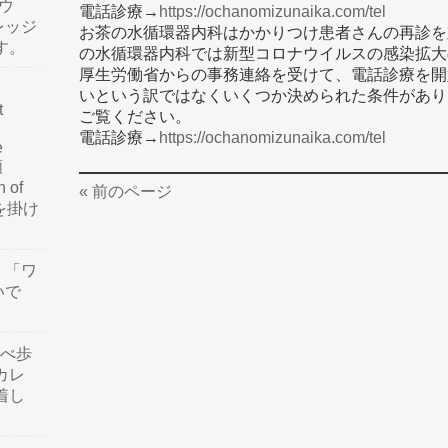
ウ
電話診療→
https://ochanomizunaika.com/tel
レッジ
お茶の水循環器内科はかかりつけ患者さんの再診を
す。
の水循環器内科では新型コロナウイルスの感染拡大
厚生労働省からの事務連絡を受けて、電話診療を開
いという訳ではなくいくつか決められた条件があり
t
ご覧ください。
電話診療→
https://ochanomizunaika.com/tel
e
類
n of
« 前のページ
訳を掛け
」「ワ
いで
食べ歩
カレ
着し