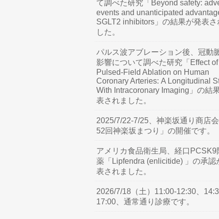
て調べた研究「Beyond safety: adve
events and unanticipated advantag
SGLT2 inhibitors」の結果が発表
した。
パルス波アブレーション後、冠動
影響について調べた研究「Effect of
Pulsed-Field Ablation on Human
Coronary Arteries: A Longitudinal S
With Intracoronary Imaging」の
表されました。
2025/7/22-7/25、神楽坂通り商店
52回神楽坂まつり」の開催です。
アメリカ食品衛生局、経口PCSK9
薬「Lipfendra (enlicitide) 」の承
表されました。
2026/7/18（土）11:00-12:30、14:3
17:00、通常通り診療です。