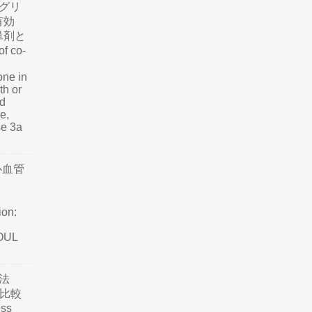
グリ
有効
単剤と
f co-
one in
th or
nd
e,
se 3a
心血管
ion:
SOUL
法
て比較
ss