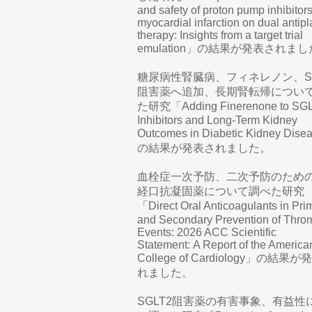
and safety of proton pump inhibitors
myocardial infarction on dual antipl
therapy: Insights from a target trial
emulation」の結果が発表されま
糖尿病性腎臓病、フィネレノン、SG
阻害薬へ追加、長期腎転帰につい
た研究「Adding Finerenone to SG
Inhibitors and Long-Term Kidney
Outcomes in Diabetic Kidney Dis
の結果が発表されました。
血栓症一次予防、二次予防のため
経口抗凝固薬について調べた研究
「Direct Oral Anticoagulants in Pri
and Secondary Prevention of Thro
Events: 2026 ACC Scientific
Statement: A Report of the America
College of Cardiology」の結果
れました。
SGLT2阻害薬の有害事象、有益性