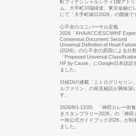
町フィナンシャルシティ1階アトリ
ム、大手町川端緑道、東京金融ビ
にて「大手町縁日2026」の開催で
心不全のユニバーサル定義
2026「AHA/ACC/ESC/WHF Exper
Consensus Document: Second
Universal Definition of Heart Failur
(2026)」の心不全の原因による分
「Proposed Universal Classificatio
HF by Cause」にGoogle日本語
ました。
日経DIの連載「ニトログリセリン
ルファリン」の発見秘話が興味深
す。
2026/8/1-12/20、「神田カレー街
きスタンプラリー2026」の「神田
ー街公式ガイドブック2026」が到
ました。