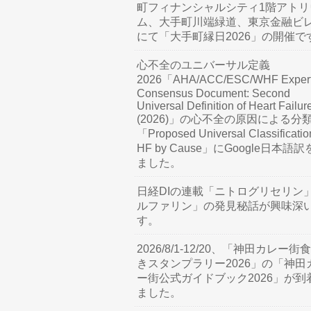
町フィナンシャルシティ1階アトリ
ム、大手町川端緑道、東京金融ビ
にて「大手町縁日2026」の開催で
心不全のユニバーサル定義
2026「AHA/ACC/ESC/WHF Exper
Consensus Document: Second
Universal Definition of Heart Failur
(2026)」の心不全の原因による分
「Proposed Universal Classificatio
HF by Cause」にGoogle日本語
ました。
日経DIの連載「ニトログリセリン
ルファリン」の発見秘話が興味深
す。
2026/8/1-12/20、「神田カレー街
きスタンプラリー2026」の「神田
ー街公式ガイドブック2026」が到
ました。