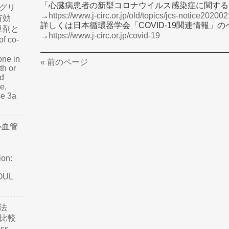
「心臓病患者の新型コロナウイルス感染症に関するQ
グリ
→
https://www.j-circ.or.jp/old/topics/jcs-notice20200
有効
詳しくは日本循環器学会「COVID-19関連情報」
単剤と
→
https://www.j-circ.or.jp/covid-19
f co-
one in
« 前のページ
th or
nd
e,
se 3a
心血管
ion:
SOUL
法
て比較
ss