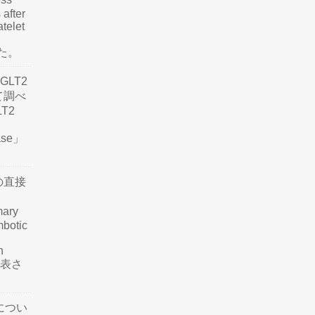
 after
atelet
した。
LT2
て調べ
LT2
ease」
の直接
mary
mbotic
n
が発表さ
につい