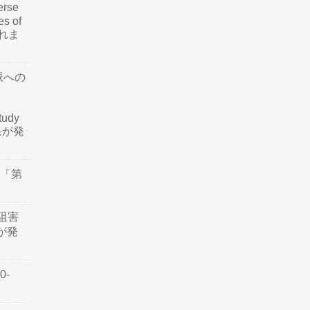
rse
es of
されま
脈への
tudy
結果が発
会「第
阻害
認が発
0-