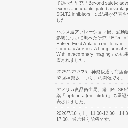
て調べた研究「Beyond safety: adve
events and unanticipated advantag
SGLT2 inhibitors」の結果が発表
した。
パルス波アブレーション後、冠動
影響について調べた研究「Effect of
Pulsed-Field Ablation on Human
Coronary Arteries: A Longitudinal S
With Intracoronary Imaging」の
表されました。
2025/7/22-7/25、神楽坂通り商店
52回神楽坂まつり」の開催です。
アメリカ食品衛生局、経口PCSK9
薬「Lipfendra (enlicitide) 」の承
表されました。
2026/7/18（土）11:00-12:30、14:3
17:00、通常通り診療です。