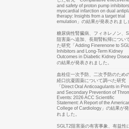
and safety of proton pump inhibitors
myocardial infarction on dual antipl
therapy: Insights from a target trial
emulation」の結果が発表されま
糖尿病性腎臓病、フィネレノン、SG
阻害薬へ追加、長期腎転帰につい
た研究「Adding Finerenone to SG
Inhibitors and Long-Term Kidney
Outcomes in Diabetic Kidney Dis
の結果が発表されました。
血栓症一次予防、二次予防のため
経口抗凝固薬について調べた研究
「Direct Oral Anticoagulants in Pri
and Secondary Prevention of Thro
Events: 2026 ACC Scientific
Statement: A Report of the America
College of Cardiology」の結果
れました。
SGLT2阻害薬の有害事象、有益性