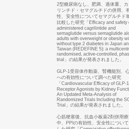
2型糖尿病なし、肥満、過体重、カ
リンチド・セマグルチドの併用、
性、安全性についてセマグルチド
比較した研究「Efficacy and safety o
administered cagrilintide and
semaglutide versus semaglutide al
adults with overweight or obesity wi
without type 2 diabetes in Japan a
Taiwan (REDEFINE 5): a multicentr
randomised, active-controlled, pha
trial」の結果が発表されました。
GLP-1受容体作動薬、腎機能別、
への有効性について調べた研究
「Cardiovascular Efficacy of GLP-1
Receptor Agonists by Kidney Funct
An Updated Meta-Analysis of
Randomized Trials Including the 
Trial」の結果が発表されました。
心筋梗塞後、抗血小板薬2剤併用療
中、PPIの有効性、安全性につい
した研究「Comparative effectivene