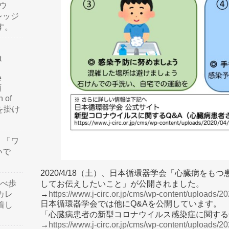
ウ
レッジ
す。
t
e
類
n of
訳を掛け
」「ワ
いで
2020/4/18（土）、日本循環器学会「心臓病を
食べ歩
してお伝えしたいこと」が公開されました。
→
https://www.j-circ.or.jp/cms/wp-content/uploads
カレ
日本循環器学会では他にQ&Aを公開しています。
着し
「心臓病患者の新型コロナウイルス感染症に関するQ
→
https://www.j-circ.or.jp/cms/wp-content/upload