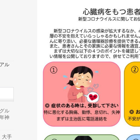
ーアル
品グル
年神
り、大手