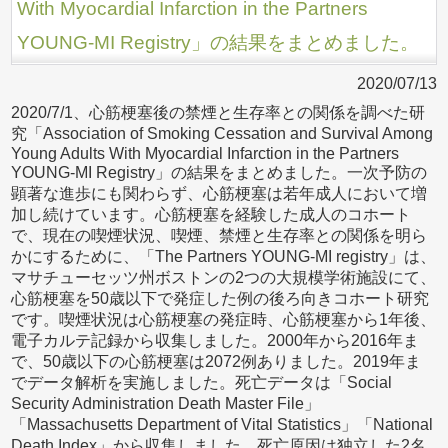
With Myocardial Infarction in the Partners
YOUNG-MI Registry」の結果をまとめました。
2020/07/13
2020/7/1、心筋梗塞後の禁煙と生存率との関係を調べた研
究「Association of Smoking Cessation and Survival Among
Young Adults With Myocardial Infarction in the Partners
YOUNG-MI Registry」の結果をまとめました。一次予防の
顕著な進歩にも関わらず、心筋梗塞は若年成人において増
加し続けています。心筋梗塞を経験した成人のコホート
で、現在の喫煙状況、喫煙、禁煙と生存率との関係を明ら
かにするために、「The Partners YOUNG-MI registry」は、
マサチューセッツ州ボストンの2つの大規模学術施設にて、
心筋梗塞を50歳以下で発症した例の後ろ向きコホート研究
です。喫煙状況は心筋梗塞の発症時、心筋梗塞から1年後、
電子カルテ記録から収集しました。2000年から2016年ま
で、50歳以下の心筋梗塞は2072例ありました。2019年ま
でデータ解析を実施しました。死亡データは「Social
Security Administration Death Master File」
「Massachusetts Department of Vital Statistics」「National
Death Index」から収集しました。死亡原因は独立した2名