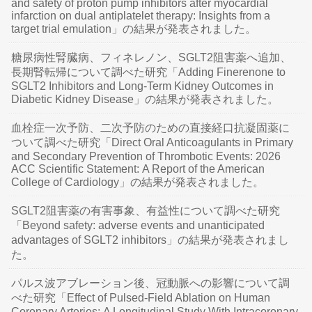
and safety of proton pump inhibitors after myocardial
infarction on dual antiplatelet therapy: Insights from a
target trial emulation」の結果が発表されました。
糖尿病性腎臓病、フィネレノン、SGLT2阻害薬へ追加、
長期腎転帰について調べた研究「Adding Finerenone to
SGLT2 Inhibitors and Long-Term Kidney Outcomes in
Diabetic Kidney Disease」の結果が発表されました。
血栓症一次予防、二次予防のための直接経口抗凝固薬に
ついて調べた研究「Direct Oral Anticoagulants in Primary
and Secondary Prevention of Thrombotic Events: 2026
ACC Scientific Statement: A Report of the American
College of Cardiology」の結果が発表されました。
SGLT2阻害薬の有害事象、有益性について調べた研究
「Beyond safety: adverse events and unanticipated
advantages of SGLT2 inhibitors」の結果が発表されまし
た。
パルス波アブレーション後、冠動脈への影響について調
べた研究「Effect of Pulsed-Field Ablation on Human
Coronary Arteries: A Longitudinal Study With Intracoronary