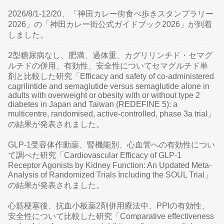
2026/8/1-12/20、「神田カレー街食べ歩きスタンプラリー
2026」の「神田カレー街公式ガイドブック2026」が到着
しました。
2型糖尿病なし、肥満、過体重、カグリリンチド・セマグ
ルチドの併用、有効性、安全性についてセマグルチド単
剤と比較した研究「Efficacy and safety of co-administered
cagrilintide and semaglutide versus semaglutide alone in
adults with overweight or obesity with or without type 2
diabetes in Japan and Taiwan (REDEFINE 5): a
multicentre, randomised, active-controlled, phase 3a trial」
の結果が発表されました。
GLP-1受容体作動薬、腎機能別、心血管への有効性につい
て調べた研究「Cardiovascular Efficacy of GLP-1
Receptor Agonists by Kidney Function: An Updated Meta-
Analysis of Randomized Trials Including the SOUL Trial」
の結果が発表されました。
心筋梗塞後、抗血小板薬2剤併用療法中、PPIの有効性、
安全性について比較した研究「Comparative effectiveness