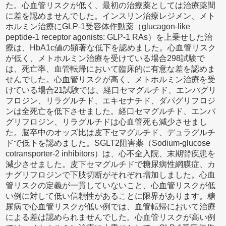
た。心血管リスクが低く、最初の治療薬としては治療薬間
に差を認めませんでした。インスリン治療レジメン、メト
ホルミン治療にGLP-1受容体作動薬（glucagon-like
peptide-1 receptor agonists: GLP-1 RAs）を上乗せした治
療は、HbA1c値の顕著な低下を認めました。心血管リスク
が低く、メトホルミン治療を受けている場合298試験で
は、死亡率、血管転帰において臨床的に有意な差を認めま
せんでした。心血管リスクが高く、メトホルミン治療を受
けている場合21試験では、経口セマグルチド、エンパグリ
フロジン、リラグルチド、エキセナチド、ダパグリフロジ
ンは全死亡を低下させました。経口セマグルチド、エンパ
グリフロジン、リラグルチドは心血管死も減少させまし
た。脳卒中のオッズ比は皮下セマグルチド、デュラグルチ
ドで低下を認めました。SGLT2阻害薬（Sodium-glucose
cotransporter-2 inhibitors）は、心不全入院、末期腎疾患を
減少させました。皮下セマグルチドで糖尿病性網膜症、カ
ナグリフロジンで下肢切断がそれぞれ増加しました。心血
管リスクの定義が一貫していないこと、心血管リスクが低
い例に対して低い信頼性があることに限界があります。糖
尿病で心血管リスクが低い例では、血管転帰において治療
による差は認められませんでした。心血管リスクが高い例