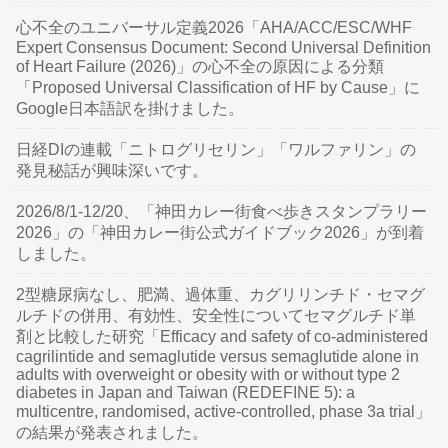
心不全のユニバーサル定義2026「AHA/ACC/ESC/WHF
Expert Consensus Document: Second Universal Definition
of Heart Failure (2026)」の心不全の原因による分類
「Proposed Universal Classification of HF by Cause」に
Google日本語訳を掛けました。
日経DIの連載「ニトログリセリン」「ワルファリン」の
発見秘話が興味深いです。
2026/8/1-12/20、「神田カレー街食べ歩きスタンプラリー
2026」の「神田カレー街公式ガイドブック2026」が到着
しました。
2型糖尿病なし、肥満、過体重、カグリリンチド・セマグ
ルチドの併用、有効性、安全性についてセマグルチド単
剤と比較した研究「Efficacy and safety of co-administered
cagrilintide and semaglutide versus semaglutide alone in
adults with overweight or obesity with or without type 2
diabetes in Japan and Taiwan (REDEFINE 5): a
multicentre, randomised, active-controlled, phase 3a trial」
の結果が発表されました。