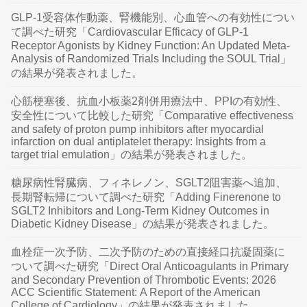
GLP-1受容体作動薬、腎機能別、心血管への有効性につい
て調べた研究「Cardiovascular Efficacy of GLP-1
Receptor Agonists by Kidney Function: An Updated Meta-
Analysis of Randomized Trials Including the SOUL Trial」
の結果が発表されました。
心筋梗塞後、抗血小板薬2剤併用療法中、PPIの有効性、
安全性について比較した研究「Comparative effectiveness
and safety of proton pump inhibitors after myocardial
infarction on dual antiplatelet therapy: Insights from a
target trial emulation」の結果が発表されました。
糖尿病性腎臓病、フィネレノン、SGLT2阻害薬へ追加、
長期腎転帰について調べた研究「Adding Finerenone to
SGLT2 Inhibitors and Long-Term Kidney Outcomes in
Diabetic Kidney Disease」の結果が発表されました。
血栓症一次予防、二次予防のための直接経口抗凝固薬に
ついて調べた研究「Direct Oral Anticoagulants in Primary
and Secondary Prevention of Thrombotic Events: 2026
ACC Scientific Statement: A Report of the American
College of Cardiology」の結果が発表されました。