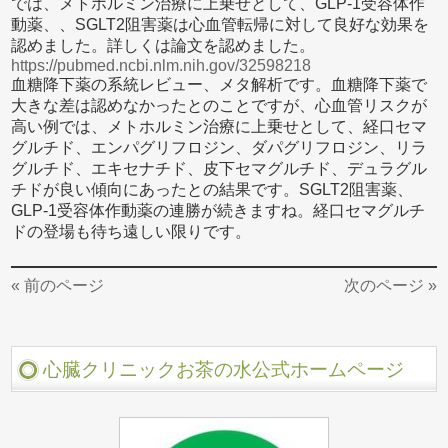
では、メトホルミン治療に上乗せとして、GLP-1受容体作
動薬、、SGLT2阻害薬は心血管転帰に対して良好な効果を
認めました。詳しくは論文を認めました。
https://pubmed.ncbi.nlm.nih.gov/32598218
血糖降下薬の系統レビュー、メタ解析です。血糖降下薬で
大きな差は認めなかったとのことですが、心血管リスクが
高い例では、メトホルミン治療に上乗せとして、経口セマ
グルチド、エンパグリフロジン、ダパグリフロジン、リラ
グルチド、エキセナチド、皮下セマグルチド、デュラグル
チドが良い傾向にあったとの結果です。SGLT2阻害薬、
GLP-1受容体作動薬の連勝が続きますね。経口セマグルチ
ドの登場も待ち遠しい限りです。
« 前のページ
次のページ »
心臓クリニックお茶の水公式ホームページ