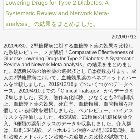
Lowering Drugs for Type 2 Diabetes: A
Systematic Review and Network Meta-
analysis」の結果をまとめました。
2020/07/13
2020/6/30、2型糖尿病に対する血糖降下薬の効果を比較し
た系統レビュー、メタ解析「Comparative Effectiveness of
Glucose-Lowering Drugs for Type 2 Diabetes: A Systematic
Review and Network Meta-analysis」の結果をまとめまし
た。2型糖尿病の治療薬の選択肢としては複数あります。成
人の2型糖尿病において、血糖効果薬のベネフィットとハー
ムを比較しました。2019/12/18までのいくつかのデータベ
ース、2020/4/10までの「ClinicalTrials.gov」からデータを
収集しました。英文、無作為化試験、少なくとも24週間以
上、血糖降下薬の効果、死亡率、血糖転帰、血管転帰を評
価している試験を選択しました。ペアレビュー、バイアス
リスクを評価しました。453試験、21種類の抗糖尿病薬介
入、9種類の薬剤クラスのデータを収集しました。介入群
は、単剤134試験、メトホルミン治療への追加296試験、単
剤治療とメトホルミン治療への追加との比較23試験でし