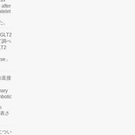
 after
atelet
した。
LT2
て調べ
LT2
ease」
の直接
mary
mbotic
n
が発表さ
につい