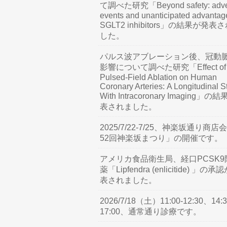
て調べた研究「Beyond safety: adve
events and unanticipated advantag
SGLT2 inhibitors」の結果が発表
した。
パルス波アブレーション後、冠動
影響について調べた研究「Effect of
Pulsed-Field Ablation on Human
Coronary Arteries: A Longitudinal S
With Intracoronary Imaging」の
表されました。
2025/7/22-7/25、神楽坂通り商店
52回神楽坂まつり」の開催です。
アメリカ食品衛生局、経口PCSK9
薬「Lipfendra (enlicitide) 」の承
表されました。
2026/7/18（土）11:00-12:30、14:3
17:00、通常通り診療です。