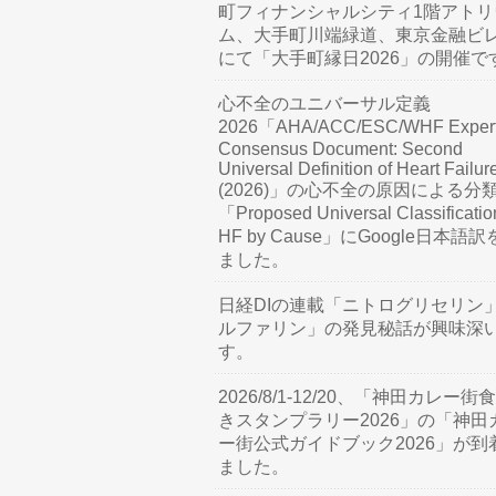
町フィナンシャルシティ1階アトリ
ム、大手町川端緑道、東京金融ビ
にて「大手町縁日2026」の開催で
心不全のユニバーサル定義
2026「AHA/ACC/ESC/WHF Exper
Consensus Document: Second
Universal Definition of Heart Failur
(2026)」の心不全の原因による分
「Proposed Universal Classificatio
HF by Cause」にGoogle日本語
ました。
日経DIの連載「ニトログリセリン
ルファリン」の発見秘話が興味深
す。
2026/8/1-12/20、「神田カレー街
きスタンプラリー2026」の「神田
ー街公式ガイドブック2026」が到
ました。