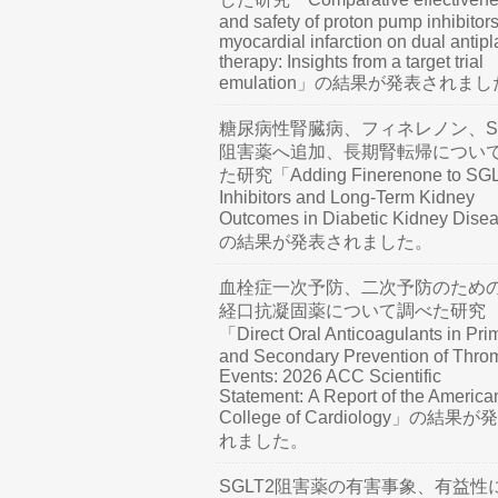
and safety of proton pump inhibitors
myocardial infarction on dual antipl
therapy: Insights from a target trial
emulation」の結果が発表されま
糖尿病性腎臓病、フィネレノン、SG
阻害薬へ追加、長期腎転帰につい
た研究「Adding Finerenone to SG
Inhibitors and Long-Term Kidney
Outcomes in Diabetic Kidney Dis
の結果が発表されました。
血栓症一次予防、二次予防のため
経口抗凝固薬について調べた研究
「Direct Oral Anticoagulants in Pri
and Secondary Prevention of Thro
Events: 2026 ACC Scientific
Statement: A Report of the America
College of Cardiology」の結果
れました。
SGLT2阻害薬の有害事象、有益性