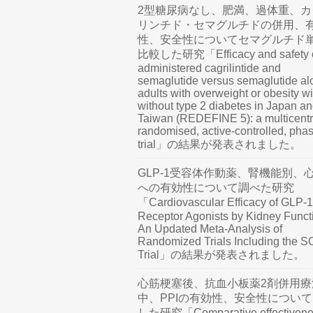
2型糖尿病なし、肥満、過体重、カ
リンチド・セマグルチドの併用、
性、安全性についてセマグルチド
比較した研究「Efficacy and safety o
administered cagrilintide and
semaglutide versus semaglutide al
adults with overweight or obesity wi
without type 2 diabetes in Japan a
Taiwan (REDEFINE 5): a multicentr
randomised, active-controlled, pha
trial」の結果が発表されました。
GLP-1受容体作動薬、腎機能別、
への有効性について調べた研究
「Cardiovascular Efficacy of GLP-1
Receptor Agonists by Kidney Funct
An Updated Meta-Analysis of
Randomized Trials Including the 
Trial」の結果が発表されました。
心筋梗塞後、抗血小板薬2剤併用療
中、PPIの有効性、安全性につい
した研究「Comparative effectivene