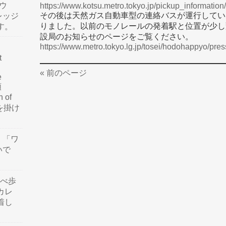
ウ
https://www.kotsu.metro.tokyo.jp/pickup_informati
その後は天然ガス自動車型の連絡バスが運行してい
レッジ
りました。以前のモノレールの発着駅と位置が少し
す。
設局のお知らせのページをご覧ください。
https://www.metro.tokyo.lg.jp/tosei/hodohappyo/pre
t
« 前のページ
e
類
n of
訳を掛け
」「ワ
いで
食べ歩
カレ
着し