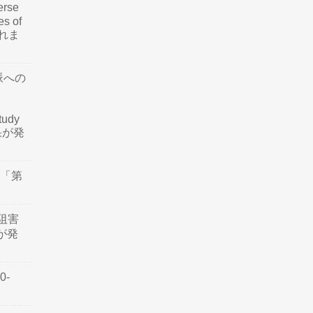
rse
es of
されま
脈への
tudy
結果が発
会「第
阻害
認が発
0-