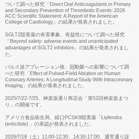
ついて調べた研究「Direct Oral Anticoagulants in Primary
and Secondary Prevention of Thrombotic Events: 2026
ACC Scientific Statement: A Report of the American
College of Cardiology」の結果が発表されました。
SGLT2阻害薬の有害事象、有益性について調べた研究
「Beyond safety: adverse events and unanticipated
advantages of SGLT2 inhibitors」の結果が発表されまし
た。
パルス波アブレーション後、冠動脈への影響について調
べた研究「Effect of Pulsed-Field Ablation on Human
Coronary Arteries: A Longitudinal Study With Intracoronary
Imaging」の結果が発表されました。
2025/7/22-7/25、神楽坂通り商店会「第52回神楽坂まつ
り」の開催です。
アメリカ食品衛生局、経口PCSK9阻害薬「Lipfendra
(enlicitide) 」の承認が発表されました。
2026/7/18（土）11:00-12:30、14:30-17:00、通常通り診