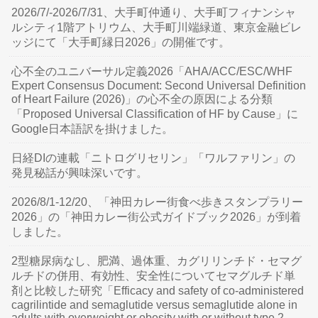
2026/7/-2026/7/31、大手町仲通り、大手町フィナンシャ
ルシティ1階アトリウム、大手町川端緑道、東京金融ビレ
ッジにて「大手町縁日2026」の開催です。
心不全のユニバーサル定義2026「AHA/ACC/ESC/WHF
Expert Consensus Document: Second Universal Definition
of Heart Failure (2026)」の心不全の原因による分類
「Proposed Universal Classification of HF by Cause」に
Google日本語訳を掛けました。
日経DIの連載「ニトログリセリン」「ワルファリン」の
発見秘話が興味深いです。
2026/8/1-12/20、「神田カレー街食べ歩きスタンプラリー
2026」の「神田カレー街公式ガイドブック2026」が到着
しました。
2型糖尿病なし、肥満、過体重、カグリリンチド・セマグ
ルチドの併用、有効性、安全性についてセマグルチド単
剤と比較した研究「Efficacy and safety of co-administered
cagrilintide and semaglutide versus semaglutide alone in
adults with overweight or obesity with or without type 2