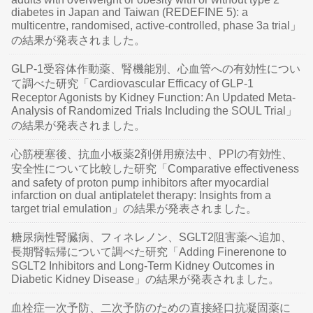
diabetes in Japan and Taiwan (REDEFINE 5): a
multicentre, randomised, active-controlled, phase 3a trial」
の結果が発表されました。
GLP-1受容体作動薬、腎機能別、心血管への有効性につい
て調べた研究「Cardiovascular Efficacy of GLP-1
Receptor Agonists by Kidney Function: An Updated Meta-
Analysis of Randomized Trials Including the SOUL Trial」
の結果が発表されました。
心筋梗塞後、抗血小板薬2剤併用療法中、PPIの有効性、
安全性について比較した研究「Comparative effectiveness
and safety of proton pump inhibitors after myocardial
infarction on dual antiplatelet therapy: Insights from a
target trial emulation」の結果が発表されました。
糖尿病性腎臓病、フィネレノン、SGLT2阻害薬へ追加、
長期腎転帰について調べた研究「Adding Finerenone to
SGLT2 Inhibitors and Long-Term Kidney Outcomes in
Diabetic Kidney Disease」の結果が発表されました。
血栓症一次予防、二次予防のための直接経口抗凝固薬に