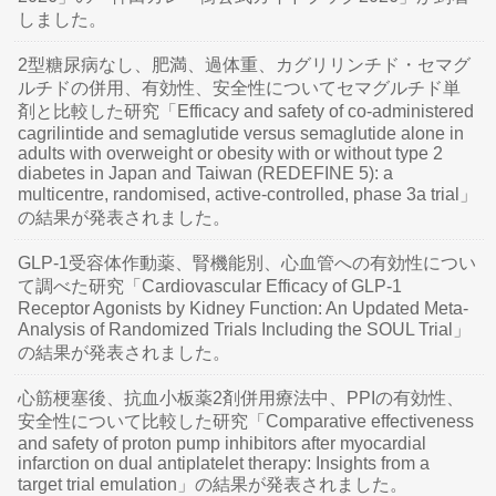
しました。
2型糖尿病なし、肥満、過体重、カグリリンチド・セマグ
ルチドの併用、有効性、安全性についてセマグルチド単
剤と比較した研究「Efficacy and safety of co-administered
cagrilintide and semaglutide versus semaglutide alone in
adults with overweight or obesity with or without type 2
diabetes in Japan and Taiwan (REDEFINE 5): a
multicentre, randomised, active-controlled, phase 3a trial」
の結果が発表されました。
GLP-1受容体作動薬、腎機能別、心血管への有効性につい
て調べた研究「Cardiovascular Efficacy of GLP-1
Receptor Agonists by Kidney Function: An Updated Meta-
Analysis of Randomized Trials Including the SOUL Trial」
の結果が発表されました。
心筋梗塞後、抗血小板薬2剤併用療法中、PPIの有効性、
安全性について比較した研究「Comparative effectiveness
and safety of proton pump inhibitors after myocardial
infarction on dual antiplatelet therapy: Insights from a
target trial emulation」の結果が発表されました。