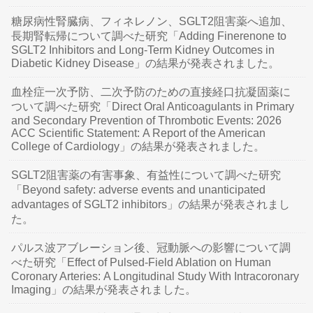
糖尿病性腎臓病、フィネレノン、SGLT2阻害薬へ追加、
長期腎転帰について調べた研究「Adding Finerenone to
SGLT2 Inhibitors and Long-Term Kidney Outcomes in
Diabetic Kidney Disease」の結果が発表されました。
血栓症一次予防、二次予防のための直接経口抗凝固薬に
ついて調べた研究「Direct Oral Anticoagulants in Primary
and Secondary Prevention of Thrombotic Events: 2026
ACC Scientific Statement: A Report of the American
College of Cardiology」の結果が発表されました。
SGLT2阻害薬の有害事象、有益性について調べた研究
「Beyond safety: adverse events and unanticipated
advantages of SGLT2 inhibitors」の結果が発表されまし
た。
パルス波アブレーション後、冠動脈への影響について調
べた研究「Effect of Pulsed-Field Ablation on Human
Coronary Arteries: A Longitudinal Study With Intracoronary
Imaging」の結果が発表されました。