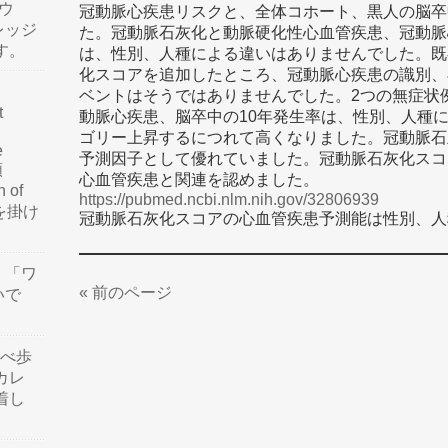
ウ
冠動脈心疾患リスクと、全体コホート、黒人の脳卒
レッジ
た。冠動脈石灰化と動脈硬化性心血管疾患、冠動脈
す。
は、性別、人種による違いはありませんでした。既
化スコアを追加したところ、冠動脈心疾患の識別、
ベントはそうではありませんでした。2つの無症状
t
動脈心疾患、脳卒中の10年発生率は、性別、人種
ゴリー上昇するにつれて高くなりました。冠動脈石
e
予測因子として優れていました。冠動脈石灰化スコ
類
心血管疾患と関連を認めました。
n of
https://pubmed.ncbi.nlm.nih.gov/32806939
訳を掛け
冠動脈石灰化スコアの心血管疾患予測能は性別、人
」「ワ
« 前のページ
いで
食べ歩
カレ
着し