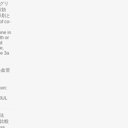
グリ
有効
単剤と
f co-
one in
th or
nd
e,
se 3a
心血管
ion:
SOUL
法
て比較
ss