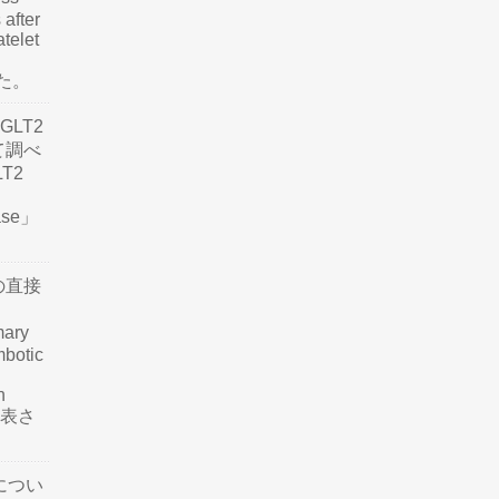
 after
atelet
した。
LT2
て調べ
LT2
ease」
の直接
mary
mbotic
n
が発表さ
につい