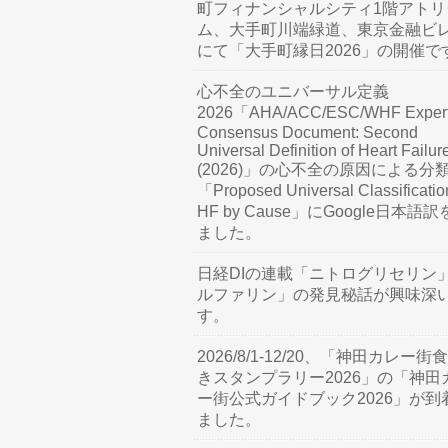
町フィナンシャルシティ1階アトリ
ム、大手町川端緑道、東京金融ビ
にて「大手町縁日2026」の開催で
心不全のユニバーサル定義
2026「AHA/ACC/ESC/WHF Exper
Consensus Document: Second
Universal Definition of Heart Failur
(2026)」の心不全の原因による分
「Proposed Universal Classificatio
HF by Cause」にGoogle日本語
ました。
日経DIの連載「ニトログリセリン
ルファリン」の発見秘話が興味深
す。
2026/8/1-12/20、「神田カレー街
きスタンプラリー2026」の「神田
ー街公式ガイドブック2026」が到
ました。