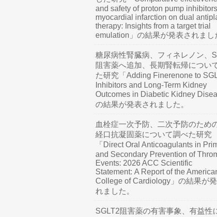
and safety of proton pump inhibitors
myocardial infarction on dual antipl
therapy: Insights from a target trial
emulation」の結果が発表されま
糖尿病性腎臓病、フィネレノン、SG
阻害薬へ追加、長期腎転帰につい
た研究「Adding Finerenone to SG
Inhibitors and Long-Term Kidney
Outcomes in Diabetic Kidney Dis
の結果が発表されました。
血栓症一次予防、二次予防のため
経口抗凝固薬について調べた研究
「Direct Oral Anticoagulants in Pri
and Secondary Prevention of Thro
Events: 2026 ACC Scientific
Statement: A Report of the America
College of Cardiology」の結果
れました。
SGLT2阻害薬の有害事象、有益性