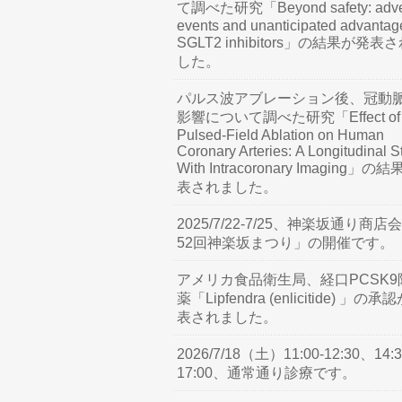
て調べた研究「Beyond safety: adve
events and unanticipated advantag
SGLT2 inhibitors」の結果が発表
した。
パルス波アブレーション後、冠動
影響について調べた研究「Effect of
Pulsed-Field Ablation on Human
Coronary Arteries: A Longitudinal S
With Intracoronary Imaging」の
表されました。
2025/7/22-7/25、神楽坂通り商店
52回神楽坂まつり」の開催です。
アメリカ食品衛生局、経口PCSK9
薬「Lipfendra (enlicitide) 」の承
表されました。
2026/7/18（土）11:00-12:30、14:3
17:00、通常通り診療です。