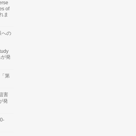
rse
es of
されま
脈への
tudy
結果が発
会「第
阻害
認が発
0-