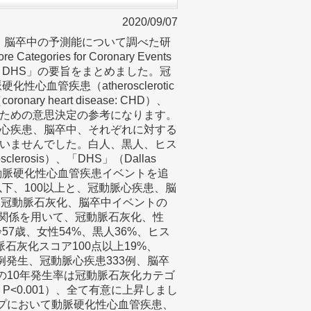
2020/09/07
疾患、脳卒中の予測能について調べた研
re Categories for Coronary Events
 MESA and DHS」の要旨をまとめました。冠
動脈硬化性心血管疾患（atherosclerotic
ronary heart disease: CHD）、
ための意思決定の参考になります。
心疾患、脳卒中、それぞれに対する
いませんでした。白人、黒人、ヒス
osclerosis）、「DHS」（Dallas
定、動脈硬化性心血管疾患イベントを追
以下、100以上と、冠動脈心疾患、脳
と冠動脈石灰化、脳卒中イベントの
関関係を用いて、冠動脈石灰化、性
57歳、女性54%、黒人36%、ヒス
石灰化スコア100点以上19%、
4例発生、冠動脈心疾患333例、脳卒
の10年発生率は冠動脈石灰化カテゴ
P<0.001）、全て有意に上昇しまし
ープにおいて動脈硬化性心血管疾患、