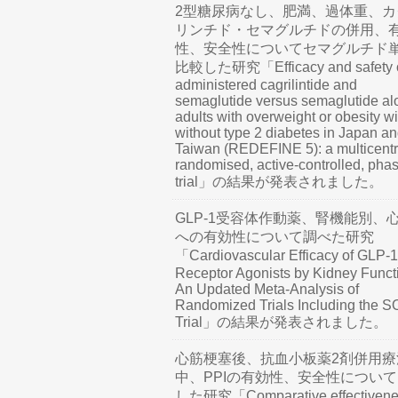
2型糖尿病なし、肥満、過体重、カ
リンチド・セマグルチドの併用、
性、安全性についてセマグルチド
比較した研究「Efficacy and safety o
administered cagrilintide and
semaglutide versus semaglutide al
adults with overweight or obesity wi
without type 2 diabetes in Japan a
Taiwan (REDEFINE 5): a multicentr
randomised, active-controlled, pha
trial」の結果が発表されました。
GLP-1受容体作動薬、腎機能別、
への有効性について調べた研究
「Cardiovascular Efficacy of GLP-1
Receptor Agonists by Kidney Funct
An Updated Meta-Analysis of
Randomized Trials Including the 
Trial」の結果が発表されました。
心筋梗塞後、抗血小板薬2剤併用療
中、PPIの有効性、安全性につい
した研究「Comparative effectivene