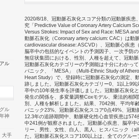
2020/8/18、冠動脈石灰化スコア分類の冠動脈
究「Predictive Value of Coronary Artery Calcium Sco
Versus Strokes: Impact of Sex and Race:
動脈石灰化（Coronary artery calcium: CAC）は
cardiovascular disease: ASCVD）、冠動脈心疾患（co
脳卒中の包括的なイベントの予測因子、一次予防の
無症状集団における、性別、人種を超えて、冠動脈
ーアル
冠動脈石灰化カテゴリーの予測能は十分にわかって
パニック、「MESA」（Multi-Ethnic Study of Ather
Heart Study）で、登録時に冠動脈石灰化の測
跡しました。冠動脈石灰化カテゴリー0、1以上99
卒中の10年発生率を評価しました。冠動脈石灰化
発生の関係を、多変量調整Coxモデル、乗法的相
別、人種を解析しました。結果、7042例、平均年齢
品グル
パニック23%、冠動脈石灰化スコア0点49%、冠動脈
年神
12.3年の追跡期間中、動脈硬化性心血管疾患は57
中241例が観察されました。冠動脈心疾患、脳卒中
リー、男性、女性、白人、黒人、ヒスパニック（all 
り、大手
た。冠動脈石灰化スコア100以上は、全てのグル