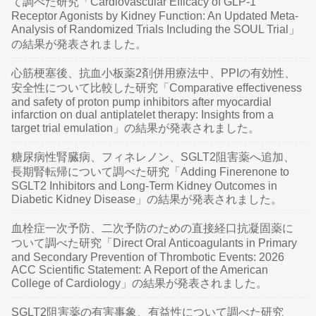
て調べた研究「Cardiovascular Efficacy of GLP-1
Receptor Agonists by Kidney Function: An Updated Meta-
Analysis of Randomized Trials Including the SOUL Trial」
の結果が発表されました。
心筋梗塞後、抗血小板薬2剤併用療法中、PPIの有効性、
安全性について比較した研究「Comparative effectiveness
and safety of proton pump inhibitors after myocardial
infarction on dual antiplatelet therapy: Insights from a
target trial emulation」の結果が発表されました。
糖尿病性腎臓病、フィネレノン、SGLT2阻害薬へ追加、
長期腎転帰について調べた研究「Adding Finerenone to
SGLT2 Inhibitors and Long-Term Kidney Outcomes in
Diabetic Kidney Disease」の結果が発表されました。
血栓症一次予防、二次予防のための直接経口抗凝固薬に
ついて調べた研究「Direct Oral Anticoagulants in Primary
and Secondary Prevention of Thrombotic Events: 2026
ACC Scientific Statement: A Report of the American
College of Cardiology」の結果が発表されました。
SGLT2阻害薬の有害事象、有益性について調べた研究