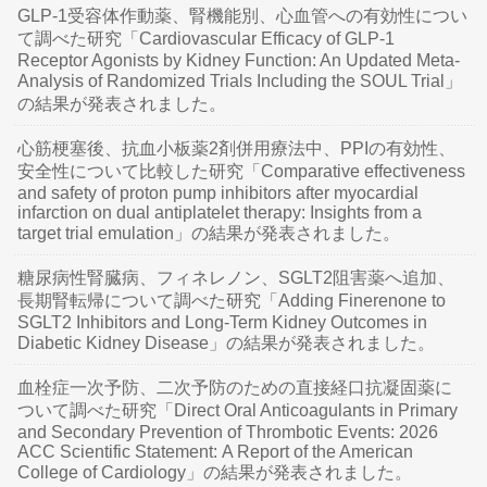
GLP-1受容体作動薬、腎機能別、心血管への有効性につい
て調べた研究「Cardiovascular Efficacy of GLP-1
Receptor Agonists by Kidney Function: An Updated Meta-
Analysis of Randomized Trials Including the SOUL Trial」
の結果が発表されました。
心筋梗塞後、抗血小板薬2剤併用療法中、PPIの有効性、
安全性について比較した研究「Comparative effectiveness
and safety of proton pump inhibitors after myocardial
infarction on dual antiplatelet therapy: Insights from a
target trial emulation」の結果が発表されました。
糖尿病性腎臓病、フィネレノン、SGLT2阻害薬へ追加、
長期腎転帰について調べた研究「Adding Finerenone to
SGLT2 Inhibitors and Long-Term Kidney Outcomes in
Diabetic Kidney Disease」の結果が発表されました。
血栓症一次予防、二次予防のための直接経口抗凝固薬に
ついて調べた研究「Direct Oral Anticoagulants in Primary
and Secondary Prevention of Thrombotic Events: 2026
ACC Scientific Statement: A Report of the American
College of Cardiology」の結果が発表されました。