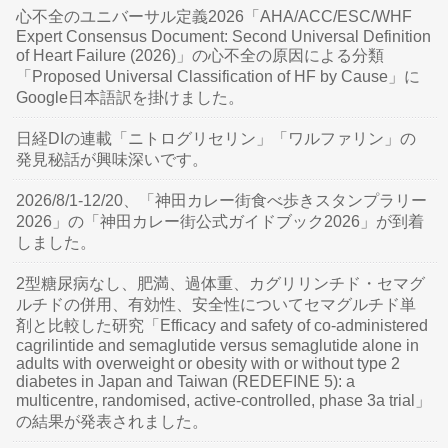
心不全のユニバーサル定義2026「AHA/ACC/ESC/WHF
Expert Consensus Document: Second Universal Definition
of Heart Failure (2026)」の心不全の原因による分類
「Proposed Universal Classification of HF by Cause」に
Google日本語訳を掛けました。
日経DIの連載「ニトログリセリン」「ワルファリン」の
発見秘話が興味深いです。
2026/8/1-12/20、「神田カレー街食べ歩きスタンプラリー
2026」の「神田カレー街公式ガイドブック2026」が到着
しました。
2型糖尿病なし、肥満、過体重、カグリリンチド・セマグ
ルチドの併用、有効性、安全性についてセマグルチド単
剤と比較した研究「Efficacy and safety of co-administered
cagrilintide and semaglutide versus semaglutide alone in
adults with overweight or obesity with or without type 2
diabetes in Japan and Taiwan (REDEFINE 5): a
multicentre, randomised, active-controlled, phase 3a trial」
の結果が発表されました。