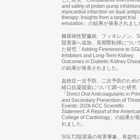
and safety of proton pump inhibitors
myocardial infarction on dual antipl
therapy: Insights from a target trial
emulation」の結果が発表されま
糖尿病性腎臓病、フィネレノン、SG
阻害薬へ追加、長期腎転帰につい
た研究「Adding Finerenone to SG
Inhibitors and Long-Term Kidney
Outcomes in Diabetic Kidney Dis
の結果が発表されました。
血栓症一次予防、二次予防のため
経口抗凝固薬について調べた研究
「Direct Oral Anticoagulants in Pri
and Secondary Prevention of Thro
Events: 2026 ACC Scientific
Statement: A Report of the America
College of Cardiology」の結果
れました。
SGLT2阻害薬の有害事象、有益性