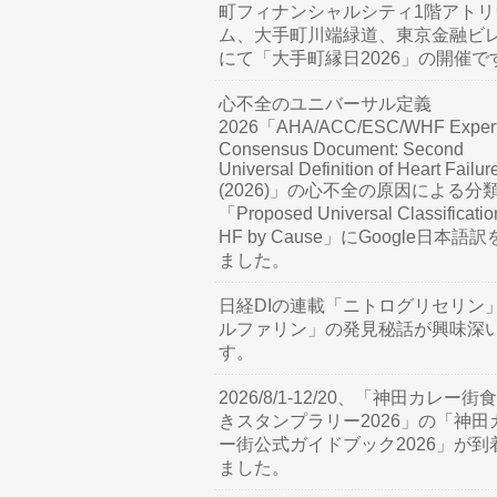
町フィナンシャルシティ1階アトリ
ム、大手町川端緑道、東京金融ビ
にて「大手町縁日2026」の開催で
心不全のユニバーサル定義
2026「AHA/ACC/ESC/WHF Exper
Consensus Document: Second
Universal Definition of Heart Failur
(2026)」の心不全の原因による分
「Proposed Universal Classificatio
HF by Cause」にGoogle日本語
ました。
日経DIの連載「ニトログリセリン
ルファリン」の発見秘話が興味深
す。
2026/8/1-12/20、「神田カレー街
きスタンプラリー2026」の「神田
ー街公式ガイドブック2026」が到
ました。