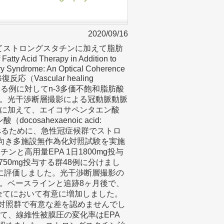
2020/09/16
対してストロングスタチンに加えて脂肪
id Therapy in Addition to
ary Syndrome: An Optical Coherence
応（Vascular healing
いる例に対してn-3多価不飽和脂肪酸
。光干渉断層撮影による冠動脈動脈
に加えて、エイコサペンタエン酸
（docosahexaenoic acid:
べるために、急性冠症候群でストロ
前向き多施設無作為化対照試験を実施
と高用量EPA 1日1800mg投与
日750mg投与する群48例に分けまし
に評価しました。光干渉断層撮影の
。ベースラインと追跡8ヶ月後で、
CT）は3群全てにおいて有意に増加しました。
群、対照群で有意な差を認めませんでし
いて、線維性被膜圧の変化率はEPA