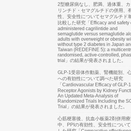
2型糖尿病なし、肥満、過体重、カ
リンチド・セマグルチドの併用、
性、安全性についてセマグルチド
比較した研究「Efficacy and safety o
administered cagrilintide and
semaglutide versus semaglutide al
adults with overweight or obesity wi
without type 2 diabetes in Japan a
Taiwan (REDEFINE 5): a multicentr
randomised, active-controlled, pha
trial」の結果が発表されました。
GLP-1受容体作動薬、腎機能別、
への有効性について調べた研究
「Cardiovascular Efficacy of GLP-1
Receptor Agonists by Kidney Funct
An Updated Meta-Analysis of
Randomized Trials Including the 
Trial」の結果が発表されました。
心筋梗塞後、抗血小板薬2剤併用療
中、PPIの有効性、安全性につい
した研究「Comparative effectivene