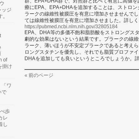
群、EPA+DHA群で、対照群と比べて有意に高値
ウ
療にEPA、EPA+DHAを追加することは、スト
レッジ
ラークの線維性被膜圧を有意に増加させませんでし
す。
ては線維性被膜圧を有意に増加させました。詳しく
https://pubmed.ncbi.nlm.nih.gov/32805184
EPA、DHA等の多価不飽和脂肪酸をストロングス
t
劇的な効果はないという結果です。プラークの線維
ラーク、薄いほうが不安定プラークであると考えら
e
ロングスタチンを優先し、それでも脂質プロファイ
類
DHAを追加しても良いというところでしょうか。
n of
訳を掛け
« 前のページ
」「ワ
いで
食べ歩
カレ
着し