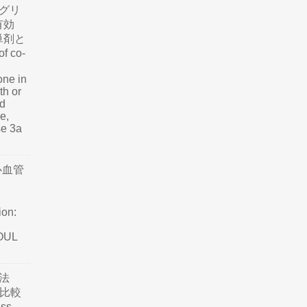
グリ
有効
単剤と
f co-
one in
th or
nd
e,
se 3a
心血管
ion:
SOUL
法
て比較
ss