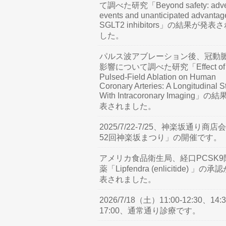
て調べた研究「Beyond safety: adve
events and unanticipated advantag
SGLT2 inhibitors」の結果が発表
した。
パルス波アブレーション後、冠動
影響について調べた研究「Effect of
Pulsed-Field Ablation on Human
Coronary Arteries: A Longitudinal S
With Intracoronary Imaging」の
表されました。
2025/7/22-7/25、神楽坂通り商店
52回神楽坂まつり」の開催です。
アメリカ食品衛生局、経口PCSK9
薬「Lipfendra (enlicitide) 」の承
表されました。
2026/7/18（土）11:00-12:30、14:3
17:00、通常通り診療です。