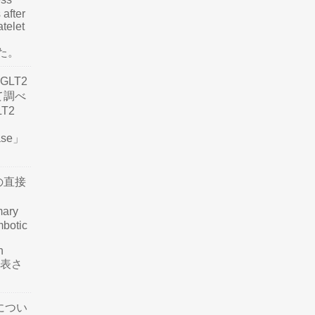
 after
atelet
した。
LT2
て調べ
LT2
ease」
の直接
mary
mbotic
n
が発表さ
につい