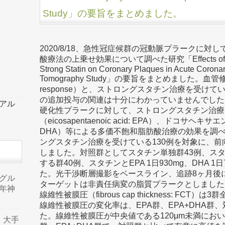
Study」の要旨をまとめました。
2020/8/18、急性冠症候群の冠動脈プラークに
酸療法の上乗せ効果について調べた研究「Effects of Fatty Ac
Strong Statin on Coronary Plaques in Acute Coron
Tomography Study」の要旨をまとめました。血管修復反
response）と、ストロングスタチン治療を受けて
の追加投与の関連は十分にわかっていませんでした
ーアル
硬化性プラークに対して、ストロングスタチン治療
（eicosapentaenoic acid: EPA）、ドコサヘキサエン酸
DHA）等による多価不飽和脂肪酸治療の効果を調
ングスタチン治療を受けている130例を対象に、
しました。対照群としてスタチン単独群43例、スタチン
する群40例、スタチンとEPA 1日930mg、DHA 1
た。光干渉断層撮影をベースライン、追跡8ヶ月後
品グル
ターゲットは非責任病変の脂質プラークとしました
年神
線維性被膜圧（fibrous cap thickness: F
線維性被膜圧の変化率は、EPA群、EPA+DHA
た。線維性被膜圧が中央値である120μm未満にお
り、大手