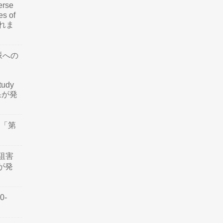
rse
es of
されま
脈への
tudy
結果が発
会「第
阻害
認が発
0-