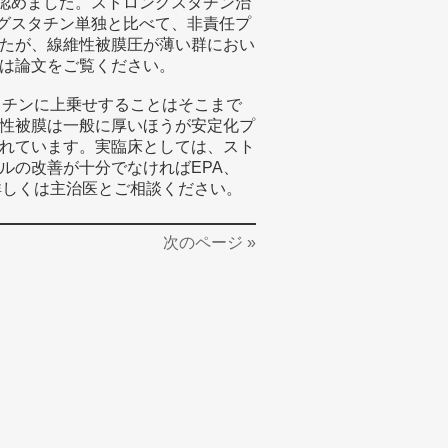
を認めました。ストロングスタチン治
ロングスタチン単独と比べて、非責任プ
たが、線維性被膜圧が薄い群におい
は論文をご覧ください。
タチンに上乗せすることはそこまで
性被膜は一般に厚いほうが安定化プ
れています。実臨床としては、スト
ルの改善が十分でなければEPA、
詳しくは主治医とご相談ください。
次のページ »