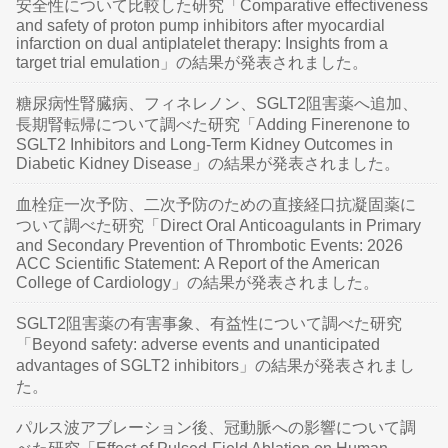
安全性について比較した研究「Comparative effectiveness
and safety of proton pump inhibitors after myocardial
infarction on dual antiplatelet therapy: Insights from a
target trial emulation」の結果が発表されました。
糖尿病性腎臓病、フィネレノン、SGLT2阻害薬へ追加、
長期腎転帰について調べた研究「Adding Finerenone to
SGLT2 Inhibitors and Long-Term Kidney Outcomes in
Diabetic Kidney Disease」の結果が発表されました。
血栓症一次予防、二次予防のための直接経口抗凝固薬に
ついて調べた研究「Direct Oral Anticoagulants in Primary
and Secondary Prevention of Thrombotic Events: 2026
ACC Scientific Statement: A Report of the American
College of Cardiology」の結果が発表されました。
SGLT2阻害薬の有害事象、有益性について調べた研究
「Beyond safety: adverse events and unanticipated
advantages of SGLT2 inhibitors」の結果が発表されまし
た。
パルス波アブレーション後、冠動脈への影響について調