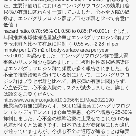
た。主要評価項目におけるエンパグリフロジンの効果は糖
尿病の有無に関わらず一貫していました。心不全入院の総
数は、エンパグリフロジン群はプラセボ群と比べて有意に
低値（
hazard ratio, 0.70; 95% CI, 0.58 to 0.85; P<0.001）でした。
年間推算糸球体濾過量減少率はエンパグリフロジン群はプ
ラセボ群と比べて有意に抑制（–0.55 vs. –2.28 ml per
minute per 1.73 m2 of body-surface area per year,
P<0.001）を認めました。エンパグリフロジン群で重大腎
事象のリスク減少を認めました。非複雑性性器尿路感染症
はエンパグリフロジン群で頻度が多く報告されました。心
不全で推奨治療を受けている例において、エンパグリフロ
ジン群はプラセボ群と比べて、糖尿病の有無に関わらず、
心血管死亡、心不全入院のリスクが減少しました。詳しく
は論文をご覧ください。
https://www.nejm.org/doi/10.1056/NEJMoa2022190
糖尿病の有無に関わらず、SGLT2阻害薬エンパグリフロジ
ン（ジャディアンス）は心血管疾患、心不全増悪を25-30%
抑制しました。心不全の標準治療に上乗せでこれだけの有
意差が付くとは驚きです。日本ではまだ糖尿病にしか適応
が通っていませんが、今後心不全に適応が通ることは確実