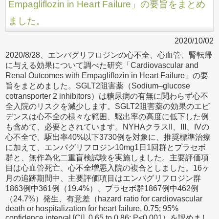
Empagliflozin in Heart Failure」の要旨をまとめ
ました。
2020/10/02
2020/8/28、エンパグリフロジンの心不全、心血管、腎転帰
に与える効果について調べた研究「Cardiovascular and
Renal Outcomes with Empagliflozin in Heart Failure」の要
旨をまとめました。SGLT2阻害薬（Sodium–glucose
cotransporter 2 inhibitors）は糖尿病の有無に関わらず心不
全入院のリスクを減少します。SGLT2阻害薬の効果のエビ
デンスは心不全の様々な範囲、駆出率の高度に低下した例
も含めて、必要とされています。NYHAクラスII、III、IVの
心不全で、駆出率40%以下3730例を対象に、推奨標準治療
に加えて、エンパグリフロジン10mg1日1回群とプラセボ
群と、無作為化二重盲検試験を実施しました。主要評価項
目は心血管死亡、心不全増悪入院の複合としました。16ヶ
月の追跡期間中、主要評価項目はエンパグリフロジン群
1863例中361例（19.4%）、プラセボ群1867例中462例
（24.7%）発生、有意差（hazard ratio for cardiovascular
death or hospitalization for heart failure, 0.75; 95%
confidence interval [CI], 0.65 to 0.86; P<0.001）を認めまし