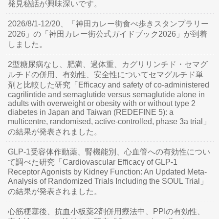
発見秘話が興味深いです。
2026/8/1-12/20、「神田カレー街食べ歩きスタンプラリー
2026」の「神田カレー街公式ガイドブック2026」が到着
しました。
2型糖尿病なし、肥満、過体重、カグリリンチド・セマグ
ルチドの併用、有効性、安全性についてセマグルチド単
剤と比較した研究「Efficacy and safety of co-administered
cagrilintide and semaglutide versus semaglutide alone in
adults with overweight or obesity with or without type 2
diabetes in Japan and Taiwan (REDEFINE 5): a
multicentre, randomised, active-controlled, phase 3a trial」
の結果が発表されました。
GLP-1受容体作動薬、腎機能別、心血管への有効性につい
て調べた研究「Cardiovascular Efficacy of GLP-1
Receptor Agonists by Kidney Function: An Updated Meta-
Analysis of Randomized Trials Including the SOUL Trial」
の結果が発表されました。
心筋梗塞後、抗血小板薬2剤併用療法中、PPIの有効性、