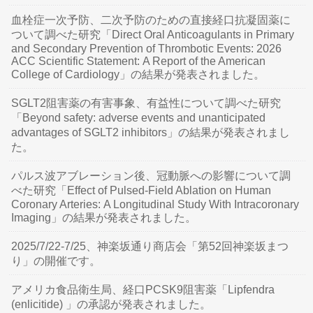
血栓症一次予防、二次予防のための直接経口抗凝固薬に
ついて調べた研究「Direct Oral Anticoagulants in Primary
and Secondary Prevention of Thrombotic Events: 2026
ACC Scientific Statement: A Report of the American
College of Cardiology」の結果が発表されました。
SGLT2阻害薬の有害事象、有益性について調べた研究
「Beyond safety: adverse events and unanticipated
advantages of SGLT2 inhibitors」の結果が発表されまし
た。
パルス波アブレーション後、冠動脈への影響について調
べた研究「Effect of Pulsed-Field Ablation on Human
Coronary Arteries: A Longitudinal Study With Intracoronary
Imaging」の結果が発表されました。
2025/7/22-7/25、神楽坂通り商店会「第52回神楽坂まつ
り」の開催です。
アメリカ食品衛生局、経口PCSK9阻害薬「Lipfendra
(enlicitide) 」の承認が発表されました。