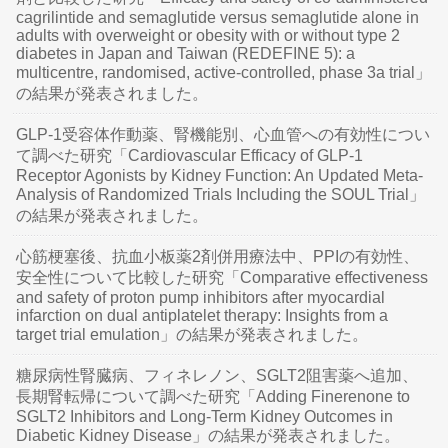
cagrilintide and semaglutide versus semaglutide alone in
adults with overweight or obesity with or without type 2
diabetes in Japan and Taiwan (REDEFINE 5): a
multicentre, randomised, active-controlled, phase 3a trial」
の結果が発表されました。
GLP-1受容体作動薬、腎機能別、心血管への有効性につい
て調べた研究「Cardiovascular Efficacy of GLP-1
Receptor Agonists by Kidney Function: An Updated Meta-
Analysis of Randomized Trials Including the SOUL Trial」
の結果が発表されました。
心筋梗塞後、抗血小板薬2剤併用療法中、PPIの有効性、
安全性について比較した研究「Comparative effectiveness
and safety of proton pump inhibitors after myocardial
infarction on dual antiplatelet therapy: Insights from a
target trial emulation」の結果が発表されました。
糖尿病性腎臓病、フィネレノン、SGLT2阻害薬へ追加、
長期腎転帰について調べた研究「Adding Finerenone to
SGLT2 Inhibitors and Long-Term Kidney Outcomes in
Diabetic Kidney Disease」の結果が発表されました。