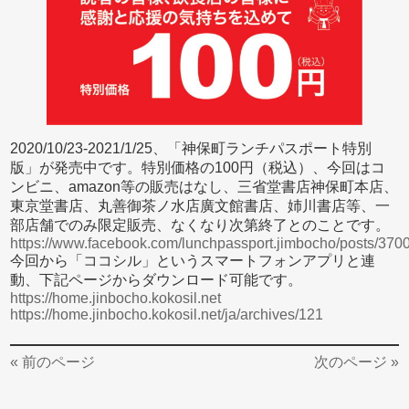
2020/10/23-2021/1/25、「神保町ランチパスポート特別
版」が発売中です。特別価格の100円（税込）、今回はコ
ンビニ、amazon等の販売はなし、三省堂書店神保町本店、
東京堂書店、丸善御茶ノ水店廣文館書店、姉川書店等、一
部店舗でのみ限定販売、なくなり次第終了とのことです。
https://www.facebook.com/lunchpassport.jimbocho/posts/3
今回から「ココシル」というスマートフォンアプリと連
動、下記ページからダウンロード可能です。
https://home.jinbocho.kokosil.net
https://home.jinbocho.kokosil.net/ja/archives/121
« 前のページ
次のページ »