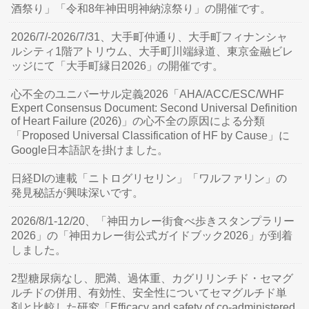
酒祭り」「令和8年神田明神納涼祭り」の開催です。
2026/7/-2026/7/31、大手町仲通り、大手町フィナンシャ
ルシティ1階アトリウム、大手町川端緑道、東京金融ビレ
ッジにて「大手町縁日2026」の開催です。
心不全のユニバーサル定義2026「AHA/ACC/ESC/WHF
Expert Consensus Document: Second Universal Definition
of Heart Failure (2026)」の心不全の原因による分類
「Proposed Universal Classification of HF by Cause」に
Google日本語訳を掛けました。
日経DIの連載「ニトログリセリン」「ワルファリン」の
発見秘話が興味深いです。
2026/8/1-12/20、「神田カレー街食べ歩きスタンプラリー
2026」の「神田カレー街公式ガイドブック2026」が到着
しました。
2型糖尿病なし、肥満、過体重、カグリリンチド・セマグ
ルチドの併用、有効性、安全性についてセマグルチド単
剤と比較した研究「Efficacy and safety of co-administered