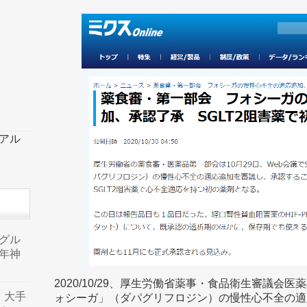
ーアル
品グル
年神
2020/10/29、厚生労働省薬事・食品衛生審議会医
り、大手
ォシーガ」（ダパグリフロジン）の慢性心不全の適