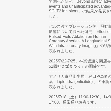
て調べた研究「Beyond safety: adve
events and unanticipated advantag
SGLT2 inhibitors」の結果が発表
した。
パルス波アブレーション後、冠動
影響について調べた研究「Effect of
Pulsed-Field Ablation on Human
Coronary Arteries: A Longitudinal S
With Intracoronary Imaging」の
表されました。
2025/7/22-7/25、神楽坂通り商店
52回神楽坂まつり」の開催です。
アメリカ食品衛生局、経口PCSK9
薬「Lipfendra (enlicitide) 」の承
表されました。
2026/7/18（土）11:00-12:30、14:3
17:00、通常通り診療です。