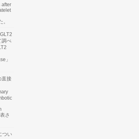
 after
atelet
した。
LT2
て調べ
LT2
ease」
の直接
mary
mbotic
n
が発表さ
につい