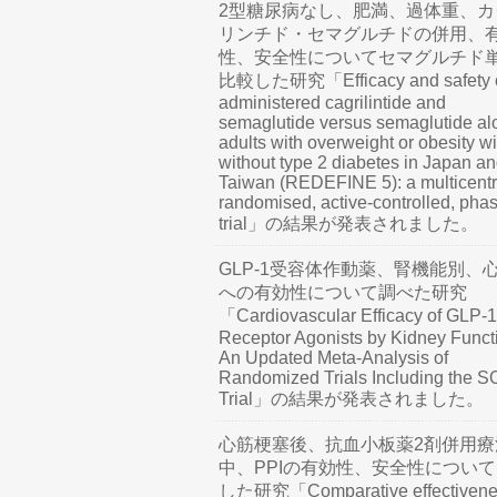
2型糖尿病なし、肥満、過体重、カ
リンチド・セマグルチドの併用、
性、安全性についてセマグルチド
比較した研究「Efficacy and safety o
administered cagrilintide and
semaglutide versus semaglutide al
adults with overweight or obesity wi
without type 2 diabetes in Japan a
Taiwan (REDEFINE 5): a multicentr
randomised, active-controlled, pha
trial」の結果が発表されました。
GLP-1受容体作動薬、腎機能別、
への有効性について調べた研究
「Cardiovascular Efficacy of GLP-1
Receptor Agonists by Kidney Funct
An Updated Meta-Analysis of
Randomized Trials Including the 
Trial」の結果が発表されました。
心筋梗塞後、抗血小板薬2剤併用療
中、PPIの有効性、安全性につい
した研究「Comparative effectivene