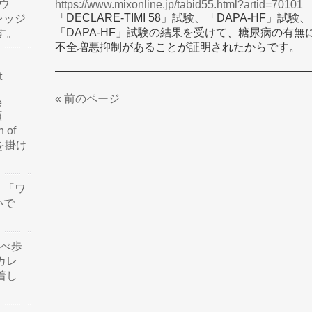
ウ
https://www.mixonline.jp/tabid55.html?artid=70101
「DECLARE-TIMI 58」試験、「DAPA-HF」試
レッジ
「DAPA-HF」試験の結果を受けて、糖尿病の有
す。
不全増悪抑制があることが証明されたからです。
t
« 前のページ
e
類
n of
訳を掛け
」「ワ
いで
食べ歩
カレ
着し