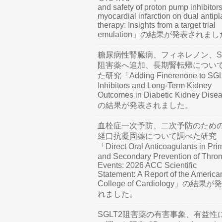
and safety of proton pump inhibitors
myocardial infarction on dual antipl
therapy: Insights from a target trial
emulation」の結果が発表されま
糖尿病性腎臓病、フィネレノン、SG
阻害薬へ追加、長期腎転帰につい
た研究「Adding Finerenone to SG
Inhibitors and Long-Term Kidney
Outcomes in Diabetic Kidney Dis
の結果が発表されました。
血栓症一次予防、二次予防のため
経口抗凝固薬について調べた研究
「Direct Oral Anticoagulants in Pri
and Secondary Prevention of Thro
Events: 2026 ACC Scientific
Statement: A Report of the America
College of Cardiology」の結果
れました。
SGLT2阻害薬の有害事象、有益性