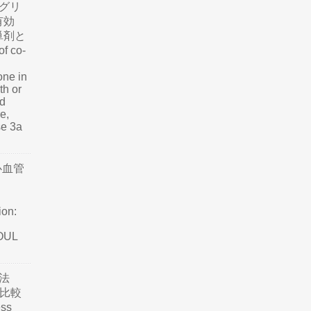
グリ
有効
単剤と
f co-
one in
th or
nd
e,
se 3a
心血管
ion:
SOUL
法
て比較
ss