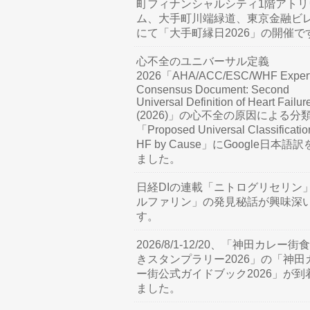
町フィナンシャルシティ1階アトリ
ム、大手町川端緑道、東京金融ビ
にて「大手町縁日2026」の開催で
心不全のユニバーサル定義
2026「AHA/ACC/ESC/WHF Exper
Consensus Document: Second
Universal Definition of Heart Failur
(2026)」の心不全の原因による分
「Proposed Universal Classificatio
HF by Cause」にGoogle日本語
ました。
日経DIの連載「ニトログリセリン
ルファリン」の発見秘話が興味深
す。
2026/8/1-12/20、「神田カレー街
きスタンプラリー2026」の「神田
ー街公式ガイドブック2026」が到
ました。