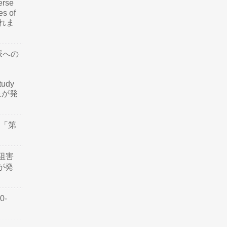
rse
es of
されま
脈への
tudy
結果が発
会「第
阻害
認が発
0-