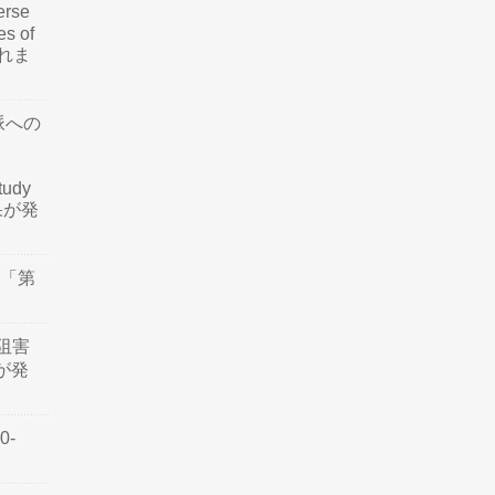
rse
es of
されま
脈への
tudy
結果が発
会「第
阻害
認が発
0-