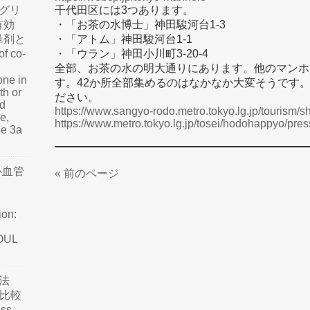
千代田区には3つあります。
グリ
・「お茶の水博士」神田駿河台1-3
有効
・「アトム」神田駿河台1-1
単剤と
・「ウラン」神田小川町3-20-4
f co-
全部、お茶の水の明大通りにあります。他のマンホ
one in
す。42か所全部集めるのはなかなか大変そうです
th or
ださい。
nd
https://www.sangyo-rodo.metro.tokyo.lg.jp/tourism/sh
e,
https://www.metro.tokyo.lg.jp/tosei/hodohappyo/pre
se 3a
心血管
« 前のページ
ion:
SOUL
法
て比較
ss