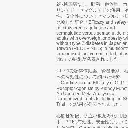
2型糖尿病なし、肥満、過体重、カ
リンチド・セマグルチドの併用、
性、安全性についてセマグルチド
比較した研究「Efficacy and safety o
administered cagrilintide and
semaglutide versus semaglutide al
adults with overweight or obesity wi
without type 2 diabetes in Japan a
Taiwan (REDEFINE 5): a multicentr
randomised, active-controlled, pha
trial」の結果が発表されました。
GLP-1受容体作動薬、腎機能別、
への有効性について調べた研究
「Cardiovascular Efficacy of GLP-1
Receptor Agonists by Kidney Funct
An Updated Meta-Analysis of
Randomized Trials Including the 
Trial」の結果が発表されました。
心筋梗塞後、抗血小板薬2剤併用療
中、PPIの有効性、安全性につい
した研究「Comparative effectivene