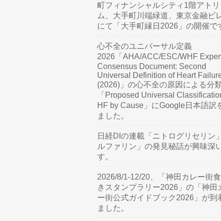
町フィナンシャルシティ1階アトリ
ム、大手町川端緑道、東京金融ビ
にて「大手町縁日2026」の開催で
心不全のユニバーサル定義
2026「AHA/ACC/ESC/WHF Exper
Consensus Document: Second
Universal Definition of Heart Failur
(2026)」の心不全の原因による分
「Proposed Universal Classificatio
HF by Cause」にGoogle日本語
ました。
日経DIの連載「ニトログリセリン
ルファリン」の発見秘話が興味深
す。
2026/8/1-12/20、「神田カレー街
きスタンプラリー2026」の「神田
ー街公式ガイドブック2026」が到
ました。