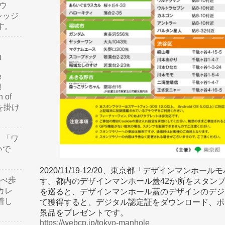
ウ
レッジ
す。
t
e
類
n of
訳を掛け
」「ワ
いで
2020/11/19-12/20、東京都「デザインマンホ
食べ歩
す。都内のデザインマンホール蓋42か所をスタン
カレ
を巡ると、デザインマンホール蓋のデザインのデジ
着し
て獲得すると、デジタル認定証をダウンロード、ポイ
景品をプレゼントです。
https://webcp.jp/tokyo-manhole