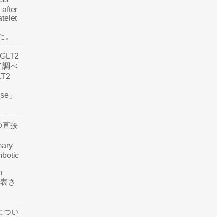
 after
atelet
した。
LT2
て調べ
LT2
ease」
の直接
mary
mbotic
n
が発表さ
につい