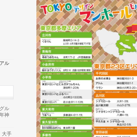
ーアル
品グル
年神
り、大手