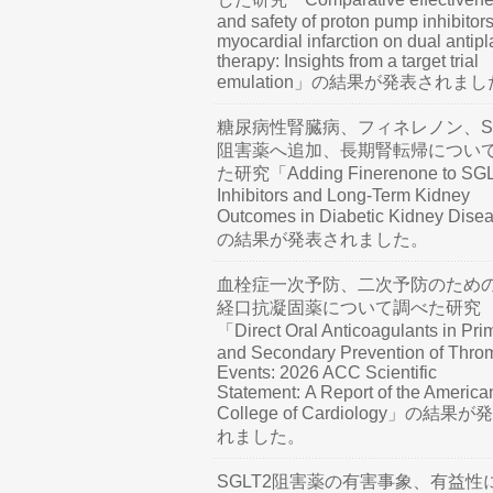
and safety of proton pump inhibitors
myocardial infarction on dual antipl
therapy: Insights from a target trial
emulation」の結果が発表されま
糖尿病性腎臓病、フィネレノン、SG
阻害薬へ追加、長期腎転帰につい
た研究「Adding Finerenone to SG
Inhibitors and Long-Term Kidney
Outcomes in Diabetic Kidney Dis
の結果が発表されました。
血栓症一次予防、二次予防のため
経口抗凝固薬について調べた研究
「Direct Oral Anticoagulants in Pri
and Secondary Prevention of Thro
Events: 2026 ACC Scientific
Statement: A Report of the America
College of Cardiology」の結果
れました。
SGLT2阻害薬の有害事象、有益性