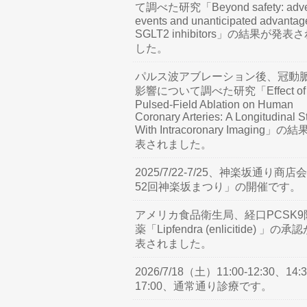
て調べた研究「Beyond safety: adve
events and unanticipated advantag
SGLT2 inhibitors」の結果が発表
した。
パルス波アブレーション後、冠動
影響について調べた研究「Effect of
Pulsed-Field Ablation on Human
Coronary Arteries: A Longitudinal S
With Intracoronary Imaging」の
表されました。
2025/7/22-7/25、神楽坂通り商店
52回神楽坂まつり」の開催です。
アメリカ食品衛生局、経口PCSK9
薬「Lipfendra (enlicitide) 」の承
表されました。
2026/7/18（土）11:00-12:30、14:3
17:00、通常通り診療です。