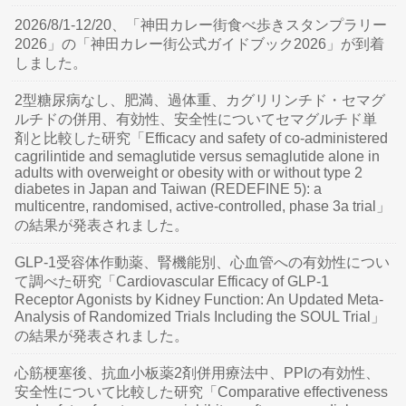
2026/8/1-12/20、「神田カレー街食べ歩きスタンプラリー
2026」の「神田カレー街公式ガイドブック2026」が到着
しました。
2型糖尿病なし、肥満、過体重、カグリリンチド・セマグ
ルチドの併用、有効性、安全性についてセマグルチド単
剤と比較した研究「Efficacy and safety of co-administered
cagrilintide and semaglutide versus semaglutide alone in
adults with overweight or obesity with or without type 2
diabetes in Japan and Taiwan (REDEFINE 5): a
multicentre, randomised, active-controlled, phase 3a trial」
の結果が発表されました。
GLP-1受容体作動薬、腎機能別、心血管への有効性につい
て調べた研究「Cardiovascular Efficacy of GLP-1
Receptor Agonists by Kidney Function: An Updated Meta-
Analysis of Randomized Trials Including the SOUL Trial」
の結果が発表されました。
心筋梗塞後、抗血小板薬2剤併用療法中、PPIの有効性、
安全性について比較した研究「Comparative effectiveness