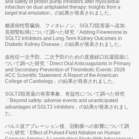
and safety of proton pump inhibitors after myocardial
infarction on dual antiplatelet therapy: Insights from a
target trial emulation」の結果が発表されました。
糖尿病性腎臓病、フィネレノン、SGLT2阻害薬へ追加、
長期腎転帰について調べた研究「Adding Finerenone to
SGLT2 Inhibitors and Long-Term Kidney Outcomes in
Diabetic Kidney Disease」の結果が発表されました。
血栓症一次予防、二次予防のための直接経口抗凝固薬に
ついて調べた研究「Direct Oral Anticoagulants in Primary
and Secondary Prevention of Thrombotic Events: 2026
ACC Scientific Statement: A Report of the American
College of Cardiology」の結果が発表されました。
SGLT2阻害薬の有害事象、有益性について調べた研究
「Beyond safety: adverse events and unanticipated
advantages of SGLT2 inhibitors」の結果が発表されまし
た。
パルス波アブレーション後、冠動脈への影響について調
べた研究「Effect of Pulsed-Field Ablation on Human
Coronary Arteries: A Longitudinal Study With Intracoronary