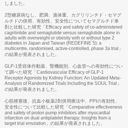
しました。
2型糖尿病なし、肥満、過体重、カグリリンチド・セマグ
ルチドの併用、有効性、安全性についてセマグルチド単
剤と比較した研究「Efficacy and safety of co-administered
cagrilintide and semaglutide versus semaglutide alone in
adults with overweight or obesity with or without type 2
diabetes in Japan and Taiwan (REDEFINE 5): a
multicentre, randomised, active-controlled, phase 3a trial」
の結果が発表されました。
GLP-1受容体作動薬、腎機能別、心血管への有効性につい
て調べた研究「Cardiovascular Efficacy of GLP-1
Receptor Agonists by Kidney Function: An Updated Meta-
Analysis of Randomized Trials Including the SOUL Trial」
の結果が発表されました。
心筋梗塞後、抗血小板薬2剤併用療法中、PPIの有効性、
安全性について比較した研究「Comparative effectiveness
and safety of proton pump inhibitors after myocardial
infarction on dual antiplatelet therapy: Insights from a
target trial emulation」の結果が発表されました。