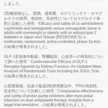
しました。
2型糖尿病なし、肥満、過体重、カグリリンチド・セマグ
ルチドの併用、有効性、安全性についてセマグルチド単
剤と比較した研究「Efficacy and safety of co-administered
cagrilintide and semaglutide versus semaglutide alone in
adults with overweight or obesity with or without type 2
diabetes in Japan and Taiwan (REDEFINE 5): a
multicentre, randomised, active-controlled, phase 3a trial」
の結果が発表されました。
GLP-1受容体作動薬、腎機能別、心血管への有効性につい
て調べた研究「Cardiovascular Efficacy of GLP-1
Receptor Agonists by Kidney Function: An Updated Meta-
Analysis of Randomized Trials Including the SOUL Trial」
の結果が発表されました。
心筋梗塞後、抗血小板薬2剤併用療法中、PPIの有効性、
安全性について比較した研究「Comparative effectiveness
and safety of proton pump inhibitors after myocardial
infarction on dual antiplatelet therapy: Insights from a
target trial emulation」の結果が発表されました。