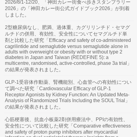
2026/8/1-12/20、「神田カレー街食べ歩きスタンプラリー
2026」の「神田カレー街公式ガイドブック2026」が到着
しました。
2型糖尿病なし、肥満、過体重、カグリリンチド・セマグ
ルチドの併用、有効性、安全性についてセマグルチド単
剤と比較した研究「Efficacy and safety of co-administered
cagrilintide and semaglutide versus semaglutide alone in
adults with overweight or obesity with or without type 2
diabetes in Japan and Taiwan (REDEFINE 5): a
multicentre, randomised, active-controlled, phase 3a trial」
の結果が発表されました。
GLP-1受容体作動薬、腎機能別、心血管への有効性につい
て調べた研究「Cardiovascular Efficacy of GLP-1
Receptor Agonists by Kidney Function: An Updated Meta-
Analysis of Randomized Trials Including the SOUL Trial」
の結果が発表されました。
心筋梗塞後、抗血小板薬2剤併用療法中、PPIの有効性、
安全性について比較した研究「Comparative effectiveness
and safety of proton pump inhibitors after myocardial