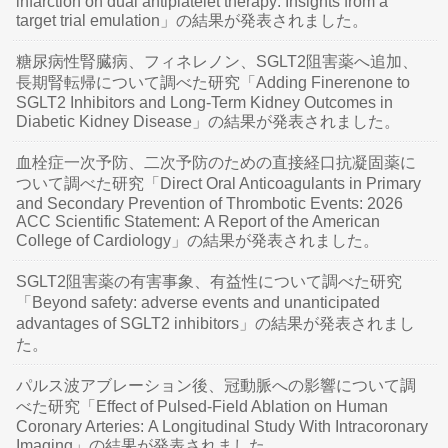
infarction on dual antiplatelet therapy: Insights from a
target trial emulation」の結果が発表されました。
糖尿病性腎臓病、フィネレノン、SGLT2阻害薬へ追加、
長期腎転帰について調べた研究「Adding Finerenone to
SGLT2 Inhibitors and Long-Term Kidney Outcomes in
Diabetic Kidney Disease」の結果が発表されました。
血栓症一次予防、二次予防のための直接経口抗凝固薬に
ついて調べた研究「Direct Oral Anticoagulants in Primary
and Secondary Prevention of Thrombotic Events: 2026
ACC Scientific Statement: A Report of the American
College of Cardiology」の結果が発表されました。
SGLT2阻害薬の有害事象、有益性について調べた研究
「Beyond safety: adverse events and unanticipated
advantages of SGLT2 inhibitors」の結果が発表されまし
た。
パルス波アブレーション後、冠動脈への影響について調
べた研究「Effect of Pulsed-Field Ablation on Human
Coronary Arteries: A Longitudinal Study With Intracoronary
Imaging」の結果が発表されました。