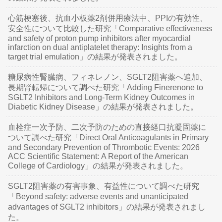
心筋梗塞後、抗血小板薬2剤併用療法中、PPIの有効性、
安全性について比較した研究「Comparative effectiveness
and safety of proton pump inhibitors after myocardial
infarction on dual antiplatelet therapy: Insights from a
target trial emulation」の結果が発表されました。
糖尿病性腎臓病、フィネレノン、SGLT2阻害薬へ追加、
長期腎転帰について調べた研究「Adding Finerenone to
SGLT2 Inhibitors and Long-Term Kidney Outcomes in
Diabetic Kidney Disease」の結果が発表されました。
血栓症一次予防、二次予防のための直接経口抗凝固薬に
ついて調べた研究「Direct Oral Anticoagulants in Primary
and Secondary Prevention of Thrombotic Events: 2026
ACC Scientific Statement: A Report of the American
College of Cardiology」の結果が発表されました。
SGLT2阻害薬の有害事象、有益性について調べた研究
「Beyond safety: adverse events and unanticipated
advantages of SGLT2 inhibitors」の結果が発表されまし
た。