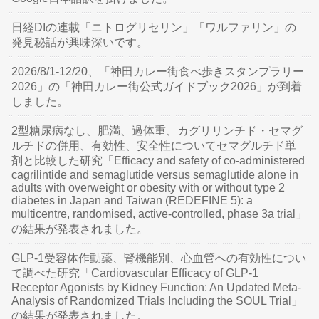
日経DIの連載「ニトログリセリン」「ワルファリン」の
発見秘話が興味深いです。
2026/8/1-12/20、「神田カレー街食べ歩きスタンプラリー
2026」の「神田カレー街公式ガイドブック2026」が到着
しました。
2型糖尿病なし、肥満、過体重、カグリリンチド・セマグ
ルチドの併用、有効性、安全性についてセマグルチド単
剤と比較した研究「Efficacy and safety of co-administered
cagrilintide and semaglutide versus semaglutide alone in
adults with overweight or obesity with or without type 2
diabetes in Japan and Taiwan (REDEFINE 5): a
multicentre, randomised, active-controlled, phase 3a trial」
の結果が発表されました。
GLP-1受容体作動薬、腎機能別、心血管への有効性につい
て調べた研究「Cardiovascular Efficacy of GLP-1
Receptor Agonists by Kidney Function: An Updated Meta-
Analysis of Randomized Trials Including the SOUL Trial」
の結果が発表されました。