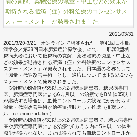
病の寛解、薬物治療の減量・中止などの効果が
期待される肥満（症）外科治療のコンセンサス
ステートメント」が発表されました。
2021/03/31
2021/3/20-3/21、オンラインで開催された「第41回日本肥
満学会／第38回日本肥満症治療学会」にて、「肥満2型糖
尿病患者において糖尿病の寛解、薬物治療の減量・中止な
どの効果が期待される肥満（症）外科治療のコンセンサス
ステートメント」が発表されました。日本語の名称として
「減量・代謝改善手術」とし、適応については下記の2つを
ステートメントで発表されました。
・受診時のBMI値が35以上の2型糖尿病患者、糖尿病専門
医、肥満症専門医による6カ月以上の治療でもBMI値35以上
が継続する場合は、血糖コントロールの状況にかかわらず
減量・代謝改善手術が治療選択肢として推奨（推奨レベ
ル：recommendation）
・受診時のBMI値が32以上の2型糖尿病患者で、糖尿病専門
医や肥満症専門医による治療で6カ月以内に5％以上の体重
減少が得られない、または得られても血糖コントロールが