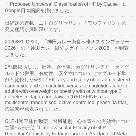
「Proposed Universal Classification of HF by Cause」に
Google日本語訳を掛けました。
日経DIの連載「ニトログリセリン」「ワルファリン」の
発見秘話が興味深いです。
2026/8/1-12/20、「神田カレー街食べ歩きスタンプラリー
2026」の「神田カレー街公式ガイドブック2026」が到着
しました。
2型糖尿病なし、肥満、過体重、カグリリンチド・セマグ
ルチドの併用、有効性、安全性についてセマグルチド単
剤と比較した研究「Efficacy and safety of co-administered
cagrilintide and semaglutide versus semaglutide alone in
adults with overweight or obesity with or without type 2
diabetes in Japan and Taiwan (REDEFINE 5): a
multicentre, randomised, active-controlled, phase 3a trial」
の結果が発表されました。
GLP-1受容体作動薬、腎機能別、心血管への有効性につい
て調べた研究「Cardiovascular Efficacy of GLP-1
Receptor Agonists by Kidney Function: An Updated Meta-