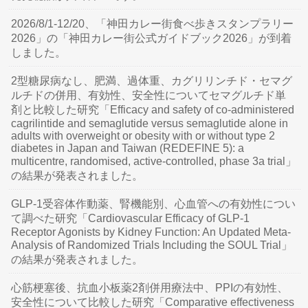
2026/8/1-12/20、「神田カレー街食べ歩きスタンプラリー
2026」の「神田カレー街公式ガイドブック2026」が到着
しました。
2型糖尿病なし、肥満、過体重、カグリリンチド・セマグ
ルチドの併用、有効性、安全性についてセマグルチド単
剤と比較した研究「Efficacy and safety of co-administered
cagrilintide and semaglutide versus semaglutide alone in
adults with overweight or obesity with or without type 2
diabetes in Japan and Taiwan (REDEFINE 5): a
multicentre, randomised, active-controlled, phase 3a trial」
の結果が発表されました。
GLP-1受容体作動薬、腎機能別、心血管への有効性につい
て調べた研究「Cardiovascular Efficacy of GLP-1
Receptor Agonists by Kidney Function: An Updated Meta-
Analysis of Randomized Trials Including the SOUL Trial」
の結果が発表されました。
心筋梗塞後、抗血小板薬2剤併用療法中、PPIの有効性、
安全性について比較した研究「Comparative effectiveness