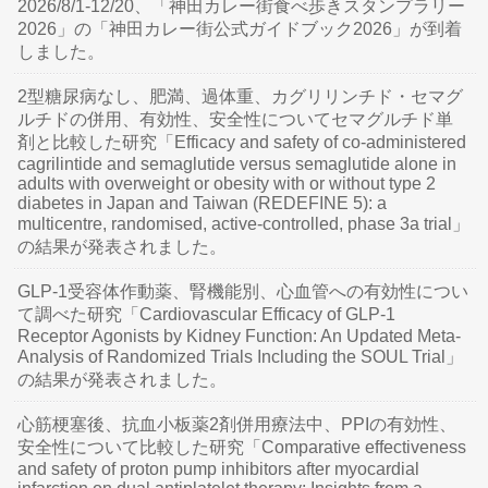
2026/8/1-12/20、「神田カレー街食べ歩きスタンプラリー
2026」の「神田カレー街公式ガイドブック2026」が到着
しました。
2型糖尿病なし、肥満、過体重、カグリリンチド・セマグ
ルチドの併用、有効性、安全性についてセマグルチド単
剤と比較した研究「Efficacy and safety of co-administered
cagrilintide and semaglutide versus semaglutide alone in
adults with overweight or obesity with or without type 2
diabetes in Japan and Taiwan (REDEFINE 5): a
multicentre, randomised, active-controlled, phase 3a trial」
の結果が発表されました。
GLP-1受容体作動薬、腎機能別、心血管への有効性につい
て調べた研究「Cardiovascular Efficacy of GLP-1
Receptor Agonists by Kidney Function: An Updated Meta-
Analysis of Randomized Trials Including the SOUL Trial」
の結果が発表されました。
心筋梗塞後、抗血小板薬2剤併用療法中、PPIの有効性、
安全性について比較した研究「Comparative effectiveness
and safety of proton pump inhibitors after myocardial