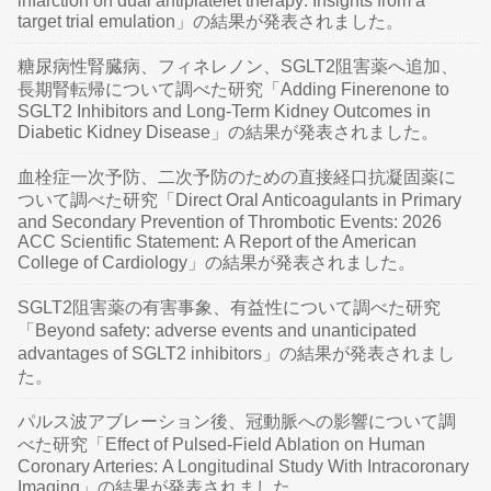
infarction on dual antiplatelet therapy: Insights from a
target trial emulation」の結果が発表されました。
糖尿病性腎臓病、フィネレノン、SGLT2阻害薬へ追加、
長期腎転帰について調べた研究「Adding Finerenone to
SGLT2 Inhibitors and Long-Term Kidney Outcomes in
Diabetic Kidney Disease」の結果が発表されました。
血栓症一次予防、二次予防のための直接経口抗凝固薬に
ついて調べた研究「Direct Oral Anticoagulants in Primary
and Secondary Prevention of Thrombotic Events: 2026
ACC Scientific Statement: A Report of the American
College of Cardiology」の結果が発表されました。
SGLT2阻害薬の有害事象、有益性について調べた研究
「Beyond safety: adverse events and unanticipated
advantages of SGLT2 inhibitors」の結果が発表されまし
た。
パルス波アブレーション後、冠動脈への影響について調
べた研究「Effect of Pulsed-Field Ablation on Human
Coronary Arteries: A Longitudinal Study With Intracoronary
Imaging」の結果が発表されました。