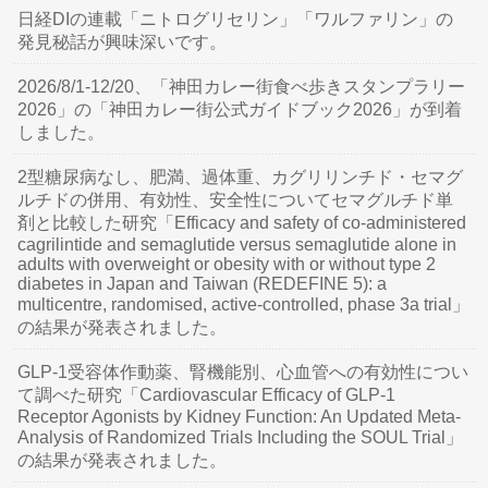
日経DIの連載「ニトログリセリン」「ワルファリン」の
発見秘話が興味深いです。
2026/8/1-12/20、「神田カレー街食べ歩きスタンプラリー
2026」の「神田カレー街公式ガイドブック2026」が到着
しました。
2型糖尿病なし、肥満、過体重、カグリリンチド・セマグ
ルチドの併用、有効性、安全性についてセマグルチド単
剤と比較した研究「Efficacy and safety of co-administered
cagrilintide and semaglutide versus semaglutide alone in
adults with overweight or obesity with or without type 2
diabetes in Japan and Taiwan (REDEFINE 5): a
multicentre, randomised, active-controlled, phase 3a trial」
の結果が発表されました。
GLP-1受容体作動薬、腎機能別、心血管への有効性につい
て調べた研究「Cardiovascular Efficacy of GLP-1
Receptor Agonists by Kidney Function: An Updated Meta-
Analysis of Randomized Trials Including the SOUL Trial」
の結果が発表されました。