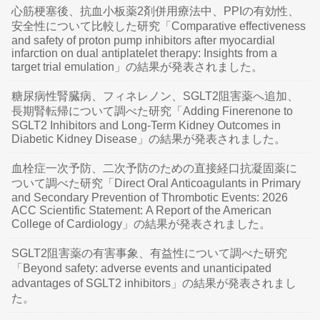
心筋梗塞後、抗血小板薬2剤併用療法中、PPIの有効性、
安全性について比較した研究「Comparative effectiveness
and safety of proton pump inhibitors after myocardial
infarction on dual antiplatelet therapy: Insights from a
target trial emulation」の結果が発表されました。
糖尿病性腎臓病、フィネレノン、SGLT2阻害薬へ追加、
長期腎転帰について調べた研究「Adding Finerenone to
SGLT2 Inhibitors and Long-Term Kidney Outcomes in
Diabetic Kidney Disease」の結果が発表されました。
血栓症一次予防、二次予防のための直接経口抗凝固薬に
ついて調べた研究「Direct Oral Anticoagulants in Primary
and Secondary Prevention of Thrombotic Events: 2026
ACC Scientific Statement: A Report of the American
College of Cardiology」の結果が発表されました。
SGLT2阻害薬の有害事象、有益性について調べた研究
「Beyond safety: adverse events and unanticipated
advantages of SGLT2 inhibitors」の結果が発表されまし
た。