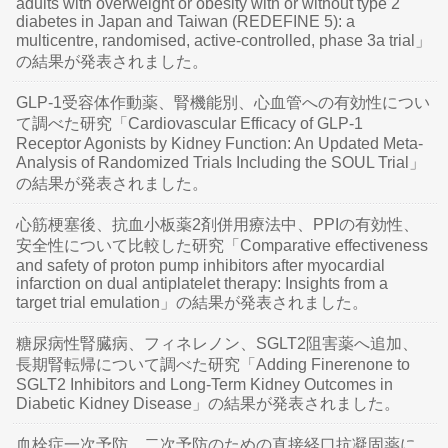
adults with overweight or obesity with or without type 2
diabetes in Japan and Taiwan (REDEFINE 5): a
multicentre, randomised, active-controlled, phase 3a trial」
の結果が発表されました。
GLP-1受容体作動薬、腎機能別、心血管への有効性につい
て調べた研究「Cardiovascular Efficacy of GLP-1
Receptor Agonists by Kidney Function: An Updated Meta-
Analysis of Randomized Trials Including the SOUL Trial」
の結果が発表されました。
心筋梗塞後、抗血小板薬2剤併用療法中、PPIの有効性、
安全性について比較した研究「Comparative effectiveness
and safety of proton pump inhibitors after myocardial
infarction on dual antiplatelet therapy: Insights from a
target trial emulation」の結果が発表されました。
糖尿病性腎臓病、フィネレノン、SGLT2阻害薬へ追加、
長期腎転帰について調べた研究「Adding Finerenone to
SGLT2 Inhibitors and Long-Term Kidney Outcomes in
Diabetic Kidney Disease」の結果が発表されました。
血栓症一次予防、二次予防のための直接経口抗凝固薬に