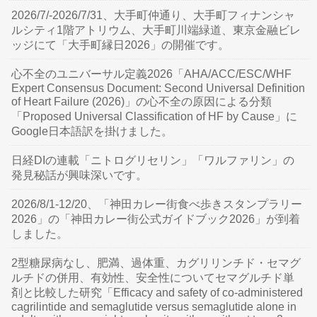
2026/7/-2026/7/31、大手町仲通り、大手町フィナンシャ
ルシティ1階アトリウム、大手町川端緑道、東京金融ビレ
ッジにて「大手町縁日2026」の開催です。
心不全のユニバーサル定義2026「AHA/ACC/ESC/WHF
Expert Consensus Document: Second Universal Definition
of Heart Failure (2026)」の心不全の原因による分類
「Proposed Universal Classification of HF by Cause」に
Google日本語訳を掛けました。
日経DIの連載「ニトログリセリン」「ワルファリン」の
発見秘話が興味深いです。
2026/8/1-12/20、「神田カレー街食べ歩きスタンプラリー
2026」の「神田カレー街公式ガイドブック2026」が到着
しました。
2型糖尿病なし、肥満、過体重、カグリリンチド・セマグ
ルチドの併用、有効性、安全性についてセマグルチド単
剤と比較した研究「Efficacy and safety of co-administered
cagrilintide and semaglutide versus semaglutide alone in