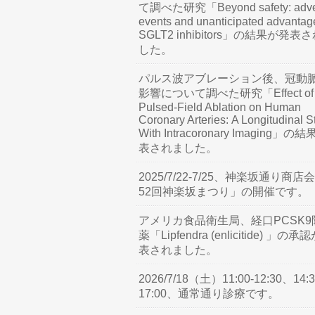
て調べた研究「Beyond safety: adve
events and unanticipated advantag
SGLT2 inhibitors」の結果が発表
した。
パルス波アブレーション後、冠動
影響について調べた研究「Effect of
Pulsed-Field Ablation on Human
Coronary Arteries: A Longitudinal S
With Intracoronary Imaging」の
表されました。
2025/7/22-7/25、神楽坂通り商店
52回神楽坂まつり」の開催です。
アメリカ食品衛生局、経口PCSK9
薬「Lipfendra (enlicitide) 」の承
表されました。
2026/7/18（土）11:00-12:30、14:3
17:00、通常通り診療です。