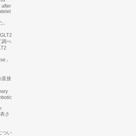
 after
atelet
した。
LT2
て調べ
LT2
ease」
の直接
mary
mbotic
n
が発表さ
につい