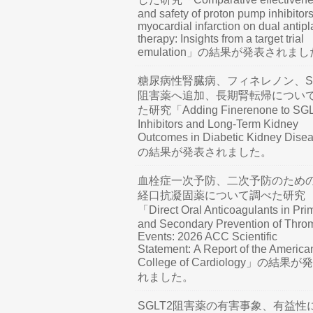
and safety of proton pump inhibitors
myocardial infarction on dual antipl
therapy: Insights from a target trial
emulation」の結果が発表されま
糖尿病性腎臓病、フィネレノン、SG
阻害薬へ追加、長期腎転帰につい
た研究「Adding Finerenone to SG
Inhibitors and Long-Term Kidney
Outcomes in Diabetic Kidney Dis
の結果が発表されました。
血栓症一次予防、二次予防のため
経口抗凝固薬について調べた研究
「Direct Oral Anticoagulants in Pri
and Secondary Prevention of Thro
Events: 2026 ACC Scientific
Statement: A Report of the America
College of Cardiology」の結果
れました。
SGLT2阻害薬の有害事象、有益性