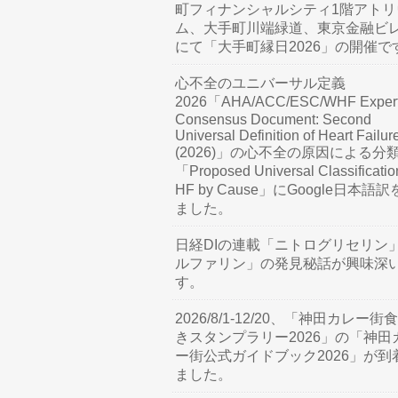
町フィナンシャルシティ1階アトリ
ム、大手町川端緑道、東京金融ビ
にて「大手町縁日2026」の開催で
心不全のユニバーサル定義
2026「AHA/ACC/ESC/WHF Exper
Consensus Document: Second
Universal Definition of Heart Failur
(2026)」の心不全の原因による分
「Proposed Universal Classificatio
HF by Cause」にGoogle日本語
ました。
日経DIの連載「ニトログリセリン
ルファリン」の発見秘話が興味深
す。
2026/8/1-12/20、「神田カレー街
きスタンプラリー2026」の「神田
ー街公式ガイドブック2026」が到
ました。