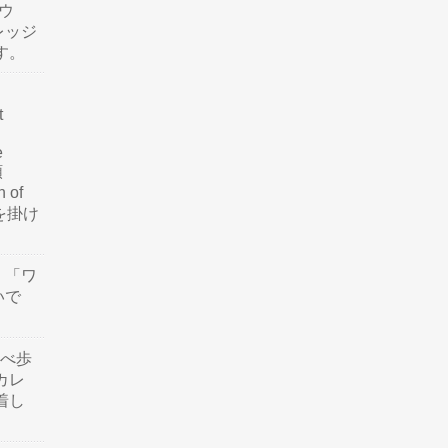
ウ
レッジ
す。
t
e
類
n of
訳を掛け
」「ワ
いで
食べ歩
カレ
着し