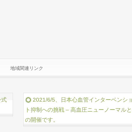
地域関連リンク
公式
2021/6/5、⽇本⼼⾎管インターベン
ト抑制への挑戦 – ⾼⾎圧ニューノーマル
の開催です。