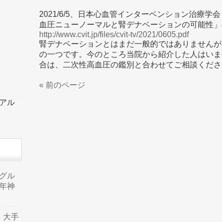
2021/6/5、⽇本⼼⾎管インターベンション治療学
⾎圧ニューノーマルと腎デナベーションの可能性」
http://www.cvit.jp/files/cvit-tv/2021/0605.pdf
腎デナベーションとはまだ一般的ではありませんが
の一つです。今のところ当院から紹介した人はいま
合は、二次性高血圧の鑑別と合わせてご相談くださ
« 前のページ
ーアル
品グル
年神
り、大手