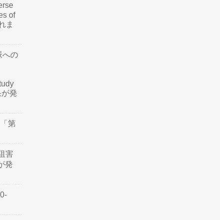
rse
es of
されま
脈への
tudy
結果が発
会「第
阻害
認が発
0-