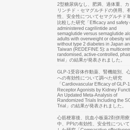
2型糖尿病なし、肥満、過体重、カ
リンチド・セマグルチドの併用、
性、安全性についてセマグルチド
比較した研究「Efficacy and safety o
administered cagrilintide and
semaglutide versus semaglutide al
adults with overweight or obesity wi
without type 2 diabetes in Japan a
Taiwan (REDEFINE 5): a multicentr
randomised, active-controlled, pha
trial」の結果が発表されました。
GLP-1受容体作動薬、腎機能別、
への有効性について調べた研究
「Cardiovascular Efficacy of GLP-1
Receptor Agonists by Kidney Funct
An Updated Meta-Analysis of
Randomized Trials Including the 
Trial」の結果が発表されました。
心筋梗塞後、抗血小板薬2剤併用療
中、PPIの有効性、安全性につい
した研究「Comparative effectivene