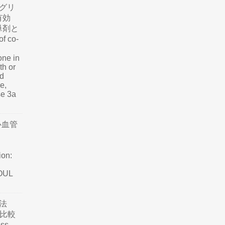
グリ
有効
単剤と
f co-
one in
th or
nd
e,
se 3a
心血管
ion:
SOUL
法
て比較
ss