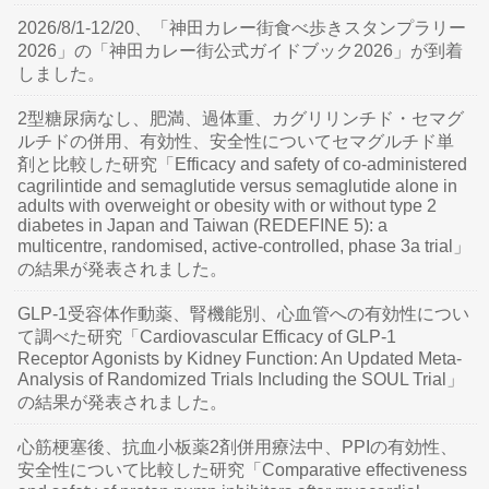
2026/8/1-12/20、「神田カレー街食べ歩きスタンプラリー
2026」の「神田カレー街公式ガイドブック2026」が到着
しました。
2型糖尿病なし、肥満、過体重、カグリリンチド・セマグ
ルチドの併用、有効性、安全性についてセマグルチド単
剤と比較した研究「Efficacy and safety of co-administered
cagrilintide and semaglutide versus semaglutide alone in
adults with overweight or obesity with or without type 2
diabetes in Japan and Taiwan (REDEFINE 5): a
multicentre, randomised, active-controlled, phase 3a trial」
の結果が発表されました。
GLP-1受容体作動薬、腎機能別、心血管への有効性につい
て調べた研究「Cardiovascular Efficacy of GLP-1
Receptor Agonists by Kidney Function: An Updated Meta-
Analysis of Randomized Trials Including the SOUL Trial」
の結果が発表されました。
心筋梗塞後、抗血小板薬2剤併用療法中、PPIの有効性、
安全性について比較した研究「Comparative effectiveness