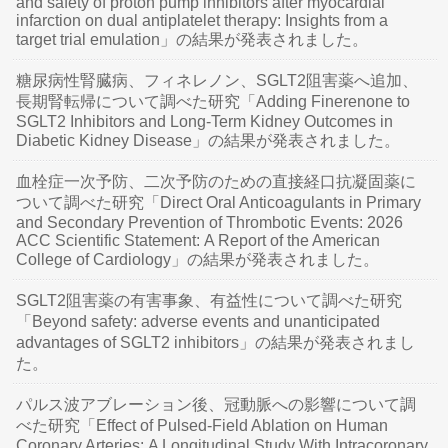
and safety of proton pump inhibitors after myocardial
infarction on dual antiplatelet therapy: Insights from a
target trial emulation」の結果が発表されました。
糖尿病性腎臓病、フィネレノン、SGLT2阻害薬へ追加、
長期腎転帰について調べた研究「Adding Finerenone to
SGLT2 Inhibitors and Long-Term Kidney Outcomes in
Diabetic Kidney Disease」の結果が発表されました。
血栓症一次予防、二次予防のための直接経口抗凝固薬に
ついて調べた研究「Direct Oral Anticoagulants in Primary
and Secondary Prevention of Thrombotic Events: 2026
ACC Scientific Statement: A Report of the American
College of Cardiology」の結果が発表されました。
SGLT2阻害薬の有害事象、有益性について調べた研究
「Beyond safety: adverse events and unanticipated
advantages of SGLT2 inhibitors」の結果が発表されまし
た。
パルス波アブレーション後、冠動脈への影響について調
べた研究「Effect of Pulsed-Field Ablation on Human
Coronary Arteries: A Longitudinal Study With Intracoronary