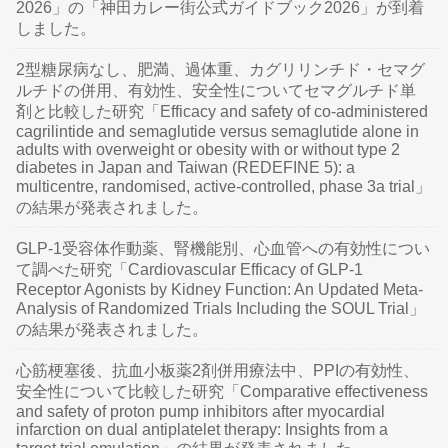
2026」の「神田カレー街公式ガイドブック2026」が到着
しました。
2型糖尿病なし、肥満、過体重、カグリリンチド・セマグ
ルチドの併用、有効性、安全性についてセマグルチド単
剤と比較した研究「Efficacy and safety of co-administered
cagrilintide and semaglutide versus semaglutide alone in
adults with overweight or obesity with or without type 2
diabetes in Japan and Taiwan (REDEFINE 5): a
multicentre, randomised, active-controlled, phase 3a trial」
の結果が発表されました。
GLP-1受容体作動薬、腎機能別、心血管への有効性につい
て調べた研究「Cardiovascular Efficacy of GLP-1
Receptor Agonists by Kidney Function: An Updated Meta-
Analysis of Randomized Trials Including the SOUL Trial」
の結果が発表されました。
心筋梗塞後、抗血小板薬2剤併用療法中、PPIの有効性、
安全性について比較した研究「Comparative effectiveness
and safety of proton pump inhibitors after myocardial
infarction on dual antiplatelet therapy: Insights from a