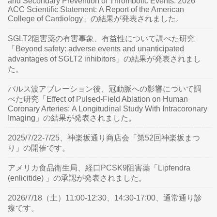
and Secondary Prevention of Thrombotic Events: 2026
ACC Scientific Statement: A Report of the American
College of Cardiology」の結果が発表されました。
SGLT2阻害薬の有害事象、有益性について調べた研究
「Beyond safety: adverse events and unanticipated
advantages of SGLT2 inhibitors」の結果が発表されまし
た。
パルス波アブレーション後、冠動脈への影響について調
べた研究「Effect of Pulsed-Field Ablation on Human
Coronary Arteries: A Longitudinal Study With Intracoronary
Imaging」の結果が発表されました。
2025/7/22-7/25、神楽坂通り商店会「第52回神楽坂まつ
り」の開催です。
アメリカ食品衛生局、経口PCSK9阻害薬「Lipfendra
(enlicitide) 」の承認が発表されました。
2026/7/18（土）11:00-12:30、14:30-17:00、通常通り診
療です。