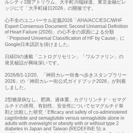
ルシティ1階アトリウム、大手町川端緑道、東京金融ビレ
ッジにて「大手町縁日2026」の開催です。
心不全のユニバーサル定義2026「AHA/ACC/ESC/WHF
Expert Consensus Document: Second Universal Definition
of Heart Failure (2026)」の心不全の原因による分類
「Proposed Universal Classification of HF by Cause」に
Google日本語訳を掛けました。
日経DIの連載「ニトログリセリン」「ワルファリン」の
発見秘話が興味深いです。
2026/8/1-12/20、「神田カレー街食べ歩きスタンプラリー
2026」の「神田カレー街公式ガイドブック2026」が到着
しました。
2型糖尿病なし、肥満、過体重、カグリリンチド・セマグ
ルチドの併用、有効性、安全性についてセマグルチド単
剤と比較した研究「Efficacy and safety of co-administered
cagrilintide and semaglutide versus semaglutide alone in
adults with overweight or obesity with or without type 2
diabetes in Japan and Taiwan (REDEFINE 5): a