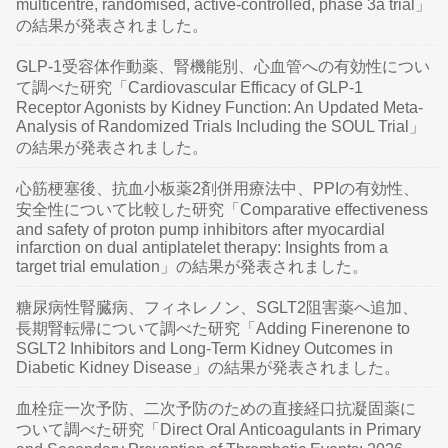
multicentre, randomised, active-controlled, phase 3a trial」
の結果が発表されました。
GLP-1受容体作動薬、腎機能別、心血管への有効性につい
て調べた研究「Cardiovascular Efficacy of GLP-1
Receptor Agonists by Kidney Function: An Updated Meta-
Analysis of Randomized Trials Including the SOUL Trial」
の結果が発表されました。
心筋梗塞後、抗血小板薬2剤併用療法中、PPIの有効性、
安全性について比較した研究「Comparative effectiveness
and safety of proton pump inhibitors after myocardial
infarction on dual antiplatelet therapy: Insights from a
target trial emulation」の結果が発表されました。
糖尿病性腎臓病、フィネレノン、SGLT2阻害薬へ追加、
長期腎転帰について調べた研究「Adding Finerenone to
SGLT2 Inhibitors and Long-Term Kidney Outcomes in
Diabetic Kidney Disease」の結果が発表されました。
血栓症一次予防、二次予防のための直接経口抗凝固薬に
ついて調べた研究「Direct Oral Anticoagulants in Primary