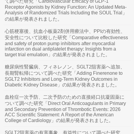
て調べた研究「Cardiovascular Efficacy of GLP-1
Receptor Agonists by Kidney Function: An Updated Meta-
Analysis of Randomized Trials Including the SOUL Trial」
の結果が発表されました。
心筋梗塞後、抗血小板薬2剤併用療法中、PPIの有効性、
安全性について比較した研究「Comparative effectiveness
and safety of proton pump inhibitors after myocardial
infarction on dual antiplatelet therapy: Insights from a
target trial emulation」の結果が発表されました。
糖尿病性腎臓病、フィネレノン、SGLT2阻害薬へ追加、
長期腎転帰について調べた研究「Adding Finerenone to
SGLT2 Inhibitors and Long-Term Kidney Outcomes in
Diabetic Kidney Disease」の結果が発表されました。
血栓症一次予防、二次予防のための直接経口抗凝固薬に
ついて調べた研究「Direct Oral Anticoagulants in Primary
and Secondary Prevention of Thrombotic Events: 2026
ACC Scientific Statement: A Report of the American
College of Cardiology」の結果が発表されました。
SGLT2阻害薬の有害事象、有益性について調べた研究