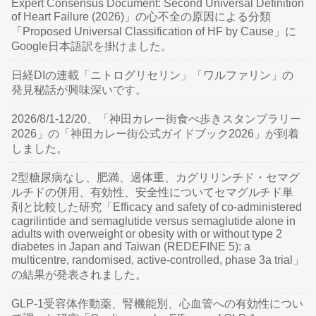
Expert Consensus Document: Second Universal Definition
of Heart Failure (2026)」の心不全の原因による分類
「Proposed Universal Classification of HF by Cause」に
Google日本語訳を掛けました。
日経DIの連載「ニトログリセリン」「ワルファリン」の
発見秘話が興味深いです。
2026/8/1-12/20、「神田カレー街食べ歩きスタンプラリー
2026」の「神田カレー街公式ガイドブック2026」が到着
しました。
2型糖尿病なし、肥満、過体重、カグリリンチド・セマグ
ルチドの併用、有効性、安全性についてセマグルチド単
剤と比較した研究「Efficacy and safety of co-administered
cagrilintide and semaglutide versus semaglutide alone in
adults with overweight or obesity with or without type 2
diabetes in Japan and Taiwan (REDEFINE 5): a
multicentre, randomised, active-controlled, phase 3a trial」
の結果が発表されました。
GLP-1受容体作動薬、腎機能別、心血管への有効性につい