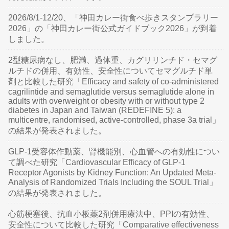
2026/8/1-12/20、「神田カレー街食べ歩きスタンプラリー
2026」の「神田カレー街公式ガイドブック2026」が到着
しました。
2型糖尿病なし、肥満、過体重、カグリリンチド・セマグ
ルチドの併用、有効性、安全性についてセマグルチド単
剤と比較した研究「Efficacy and safety of co-administered
cagrilintide and semaglutide versus semaglutide alone in
adults with overweight or obesity with or without type 2
diabetes in Japan and Taiwan (REDEFINE 5): a
multicentre, randomised, active-controlled, phase 3a trial」
の結果が発表されました。
GLP-1受容体作動薬、腎機能別、心血管への有効性につい
て調べた研究「Cardiovascular Efficacy of GLP-1
Receptor Agonists by Kidney Function: An Updated Meta-
Analysis of Randomized Trials Including the SOUL Trial」
の結果が発表されました。
心筋梗塞後、抗血小板薬2剤併用療法中、PPIの有効性、
安全性について比較した研究「Comparative effectiveness