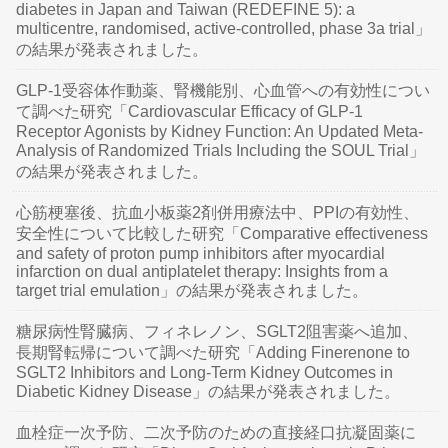
diabetes in Japan and Taiwan (REDEFINE 5): a
multicentre, randomised, active-controlled, phase 3a trial」
の結果が発表されました。
GLP-1受容体作動薬、腎機能別、心血管への有効性につい
て調べた研究「Cardiovascular Efficacy of GLP-1
Receptor Agonists by Kidney Function: An Updated Meta-
Analysis of Randomized Trials Including the SOUL Trial」
の結果が発表されました。
心筋梗塞後、抗血小板薬2剤併用療法中、PPIの有効性、
安全性について比較した研究「Comparative effectiveness
and safety of proton pump inhibitors after myocardial
infarction on dual antiplatelet therapy: Insights from a
target trial emulation」の結果が発表されました。
糖尿病性腎臓病、フィネレノン、SGLT2阻害薬へ追加、
長期腎転帰について調べた研究「Adding Finerenone to
SGLT2 Inhibitors and Long-Term Kidney Outcomes in
Diabetic Kidney Disease」の結果が発表されました。
血栓症一次予防、二次予防のための直接経口抗凝固薬に