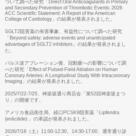
ついて調べた研究「Direct Oral Anticoagulants in Primary
and Secondary Prevention of Thrombotic Events: 2026
ACC Scientific Statement: A Report of the American
College of Cardiology」の結果が発表されました。
SGLT2阻害薬の有害事象、有益性について調べた研究
「Beyond safety: adverse events and unanticipated
advantages of SGLT2 inhibitors」の結果が発表されまし
た。
パルス波アブレーション後、冠動脈への影響について調
べた研究「Effect of Pulsed-Field Ablation on Human
Coronary Arteries: A Longitudinal Study With Intracoronary
Imaging」の結果が発表されました。
2025/7/22-7/25、神楽坂通り商店会「第52回神楽坂まつ
り」の開催です。
アメリカ食品衛生局、経口PCSK9阻害薬「Lipfendra
(enlicitide) 」の承認が発表されました。
2026/7/18（土）11:00-12:30、14:30-17:00、通常通り診