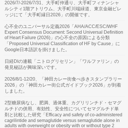
2026/7/-2026/7/31、大手町仲通り、大手町フィナンシャ
ルシティ1階アトリウム、大手町川端緑道、東京金融ビレ
ッジにて「大手町縁日2026」の開催です。
心不全のユニバーサル定義2026「AHA/ACC/ESC/WHF
Expert Consensus Document: Second Universal Definition
of Heart Failure (2026)」の心不全の原因による分類
「Proposed Universal Classification of HF by Cause」に
Google日本語訳を掛けました。
日経DIの連載「ニトログリセリン」「ワルファリン」の
発見秘話が興味深いです。
2026/8/1-12/20、「神田カレー街食べ歩きスタンプラリー
2026」の「神田カレー街公式ガイドブック2026」が到着
しました。
2型糖尿病なし、肥満、過体重、カグリリンチド・セマグ
ルチドの併用、有効性、安全性についてセマグルチド単
剤と比較した研究「Efficacy and safety of co-administered
cagrilintide and semaglutide versus semaglutide alone in
adults with overweight or obesity with or without type 2