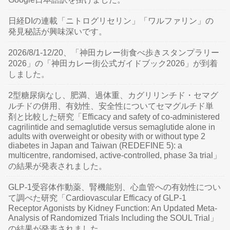
日経DIの連載「ニトログリセリン」「ワルファリン」の
発見秘話が興味深いです。
2026/8/1-12/20、「神田カレー街食べ歩きスタンプラリー
2026」の「神田カレー街公式ガイドブック2026」が到着
しました。
2型糖尿病なし、肥満、過体重、カグリリンチド・セマグ
ルチドの併用、有効性、安全性についてセマグルチド単
剤と比較した研究「Efficacy and safety of co-administered
cagrilintide and semaglutide versus semaglutide alone in
adults with overweight or obesity with or without type 2
diabetes in Japan and Taiwan (REDEFINE 5): a
multicentre, randomised, active-controlled, phase 3a trial」
の結果が発表されました。
GLP-1受容体作動薬、腎機能別、心血管への有効性につい
て調べた研究「Cardiovascular Efficacy of GLP-1
Receptor Agonists by Kidney Function: An Updated Meta-
Analysis of Randomized Trials Including the SOUL Trial」
の結果が発表されました。