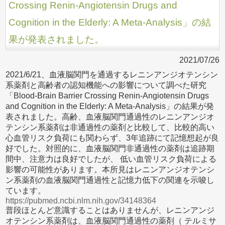
Crossing Renin-Angiotensin Drugs and
Cognition in the Elderly: A Meta-Analysis」の結
果が発表されました。
2021/07/26
2021/6/21、血液脳関門を通過するレニンアンジオテンシン
系薬剤と高齢者の認知機能への影響について調べた研究
「Blood-Brain Barrier Crossing Renin-Angiotensin Drugs
and Cognition in the Elderly: A Meta-Analysis」の結果が発
表されました。高齢、血液脳関門通過性のレニンアンジオ
テンシン系薬剤は非通過性の薬剤と比較して、比較的高い
心血管リスク負荷にも関わらず、3年追跡にて記憶想起が良
好でした。対照的に、血液脳関門非通過性の薬剤は追跡期
間中、注意力は良好でしたが、 低い血管リスク負荷による
影響の可能性があります。本所見はレニンアンジオテンシ
ン系薬剤の血液脳関門通過性と記憶力低下の関連を示唆し
ています。
https://pubmed.ncbi.nlm.nih.gov/34148364
普段ほとんど意識することはありませんが、レニンアンジ
オテンシン系薬剤は、血液脳関門通過性の薬剤（ テルミサ