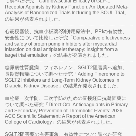
て調べた研究「Cardiovascular Efficacy of GLP-1
Receptor Agonists by Kidney Function: An Updated Meta-
Analysis of Randomized Trials Including the SOUL Trial」
の結果が発表されました。
心筋梗塞後、抗血小板薬2剤併用療法中、PPIの有効性、
安全性について比較した研究「Comparative effectiveness
and safety of proton pump inhibitors after myocardial
infarction on dual antiplatelet therapy: Insights from a
target trial emulation」の結果が発表されました。
糖尿病性腎臓病、フィネレノン、SGLT2阻害薬へ追加、
長期腎転帰について調べた研究「Adding Finerenone to
SGLT2 Inhibitors and Long-Term Kidney Outcomes in
Diabetic Kidney Disease」の結果が発表されました。
血栓症一次予防、二次予防のための直接経口抗凝固薬に
ついて調べた研究「Direct Oral Anticoagulants in Primary
and Secondary Prevention of Thrombotic Events: 2026
ACC Scientific Statement: A Report of the American
College of Cardiology」の結果が発表されました。
SGLT2阻害薬の有害事象、有益性について調べた研究