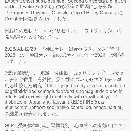
Expert Consensus Document: Second Universal Definition
of Heart Failure (2026)」の心不全の原因による分類
「Proposed Universal Classification of HF by Cause」に
Google日本語訳を掛けました。
日経DIの連載「ニトログリセリン」「ワルファリン」の
発見秘話が興味深いです。
2026/8/1-12/20、「神田カレー街食べ歩きスタンプラリー
2026」の「神田カレー街公式ガイドブック2026」が到着
しました。
2型糖尿病なし、肥満、過体重、カグリリンチド・セマグ
ルチドの併用、有効性、安全性についてセマグルチド単
剤と比較した研究「Efficacy and safety of co-administered
cagrilintide and semaglutide versus semaglutide alone in
adults with overweight or obesity with or without type 2
diabetes in Japan and Taiwan (REDEFINE 5): a
multicentre, randomised, active-controlled, phase 3a trial」
の結果が発表されました。
GLP-1受容体作動薬、腎機能別、心血管への有効性につい