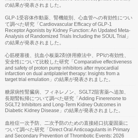
の結果が発表されました。
GLP-1受容体作動薬、腎機能別、心血管への有効性につい
て調べた研究「Cardiovascular Efficacy of GLP-1
Receptor Agonists by Kidney Function: An Updated Meta-
Analysis of Randomized Trials Including the SOUL Trial」
の結果が発表されました。
心筋梗塞後、抗血小板薬2剤併用療法中、PPIの有効性、
安全性について比較した研究「Comparative effectiveness
and safety of proton pump inhibitors after myocardial
infarction on dual antiplatelet therapy: Insights from a
target trial emulation」の結果が発表されました。
糖尿病性腎臓病、フィネレノン、SGLT2阻害薬へ追加、
長期腎転帰について調べた研究「Adding Finerenone to
SGLT2 Inhibitors and Long-Term Kidney Outcomes in
Diabetic Kidney Disease」の結果が発表されました。
血栓症一次予防、二次予防のための直接経口抗凝固薬に
ついて調べた研究「Direct Oral Anticoagulants in Primary
and Secondary Prevention of Thrombotic Events: 2026