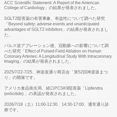
ACC Scientific Statement: A Report of the American
College of Cardiology」の結果が発表されました。
SGLT2阻害薬の有害事象、有益性について調べた研究
「Beyond safety: adverse events and unanticipated
advantages of SGLT2 inhibitors」の結果が発表されまし
た。
パルス波アブレーション後、冠動脈への影響について調
べた研究「Effect of Pulsed-Field Ablation on Human
Coronary Arteries: A Longitudinal Study With Intracoronary
Imaging」の結果が発表されました。
2025/7/22-7/25、神楽坂通り商店会「第52回神楽坂まつ
り」の開催です。
アメリカ食品衛生局、経口PCSK9阻害薬「Lipfendra
(enlicitide) 」の承認が発表されました。
2026/7/18（土）11:00-12:30、14:30-17:00、通常通り診
療です。