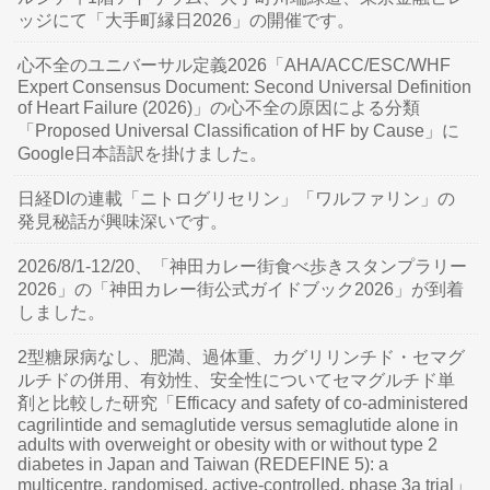
ッジにて「大手町縁日2026」の開催です。
心不全のユニバーサル定義2026「AHA/ACC/ESC/WHF
Expert Consensus Document: Second Universal Definition
of Heart Failure (2026)」の心不全の原因による分類
「Proposed Universal Classification of HF by Cause」に
Google日本語訳を掛けました。
日経DIの連載「ニトログリセリン」「ワルファリン」の
発見秘話が興味深いです。
2026/8/1-12/20、「神田カレー街食べ歩きスタンプラリー
2026」の「神田カレー街公式ガイドブック2026」が到着
しました。
2型糖尿病なし、肥満、過体重、カグリリンチド・セマグ
ルチドの併用、有効性、安全性についてセマグルチド単
剤と比較した研究「Efficacy and safety of co-administered
cagrilintide and semaglutide versus semaglutide alone in
adults with overweight or obesity with or without type 2
diabetes in Japan and Taiwan (REDEFINE 5): a
multicentre, randomised, active-controlled, phase 3a trial」