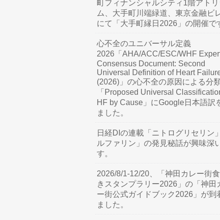
町フィナンシャルシティ1階アトリ
ム、大手町川端緑道、東京金融ビ
にて「大手町縁日2026」の開催で
心不全のユニバーサル定義
2026「AHA/ACC/ESC/WHF Exper
Consensus Document: Second
Universal Definition of Heart Failur
(2026)」の心不全の原因による分
「Proposed Universal Classificatio
HF by Cause」にGoogle日本語
ました。
日経DIの連載「ニトログリセリン
ルファリン」の発見秘話が興味深
す。
2026/8/1-12/20、「神田カレー街
きスタンプラリー2026」の「神田
ー街公式ガイドブック2026」が到
ました。