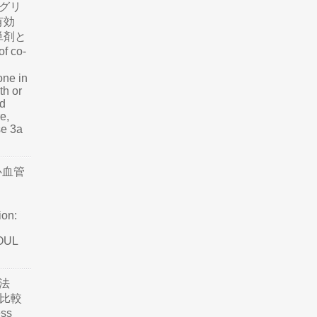
グリ
有効
単剤と
f co-
one in
th or
nd
e,
se 3a
心血管
ion:
SOUL
法
て比較
ss