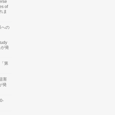
rse
es of
されま
脈への
tudy
結果が発
会「第
阻害
認が発
0-