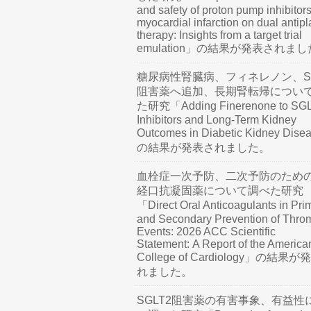
and safety of proton pump inhibitors
myocardial infarction on dual antipl
therapy: Insights from a target trial
emulation」の結果が発表されま
糖尿病性腎臓病、フィネレノン、SG
阻害薬へ追加、長期腎転帰につい
た研究「Adding Finerenone to SG
Inhibitors and Long-Term Kidney
Outcomes in Diabetic Kidney Dis
の結果が発表されました。
血栓症一次予防、二次予防のため
経口抗凝固薬について調べた研究
「Direct Oral Anticoagulants in Pri
and Secondary Prevention of Thro
Events: 2026 ACC Scientific
Statement: A Report of the America
College of Cardiology」の結果
れました。
SGLT2阻害薬の有害事象、有益性