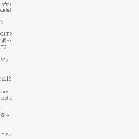
 after
atelet
した。
LT2
て調べ
LT2
ease」
の直接
mary
mbotic
n
が発表さ
につい