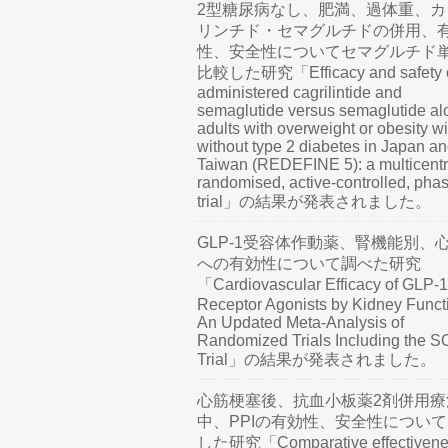
2型糖尿病なし、肥満、過体重、カ
リンチド・セマグルチドの併用、
性、安全性についてセマグルチド
比較した研究「Efficacy and safety o
administered cagrilintide and
semaglutide versus semaglutide al
adults with overweight or obesity wi
without type 2 diabetes in Japan a
Taiwan (REDEFINE 5): a multicentr
randomised, active-controlled, pha
trial」の結果が発表されました。
GLP-1受容体作動薬、腎機能別、
への有効性について調べた研究
「Cardiovascular Efficacy of GLP-1
Receptor Agonists by Kidney Funct
An Updated Meta-Analysis of
Randomized Trials Including the 
Trial」の結果が発表されました。
心筋梗塞後、抗血小板薬2剤併用療
中、PPIの有効性、安全性につい
した研究「Comparative effectivene