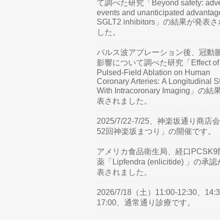
て調べた研究「Beyond safety: adve
events and unanticipated advantag
SGLT2 inhibitors」の結果が発表
した。
パルス波アブレーション後、冠動
影響について調べた研究「Effect of
Pulsed-Field Ablation on Human
Coronary Arteries: A Longitudinal S
With Intracoronary Imaging」の
表されました。
2025/7/22-7/25、神楽坂通り商店
52回神楽坂まつり」の開催です。
アメリカ食品衛生局、経口PCSK9
薬「Lipfendra (enlicitide) 」の承
表されました。
2026/7/18（土）11:00-12:30、14:3
17:00、通常通り診療です。