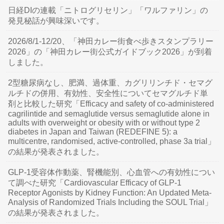
日経DIの連載「ニトログリセリン」「ワルファリン」の
発見秘話が興味深いです。
2026/8/1-12/20、「神田カレー街食べ歩きスタンプラリー
2026」の「神田カレー街公式ガイドブック2026」が到着
しました。
2型糖尿病なし、肥満、過体重、カグリリンチド・セマグ
ルチドの併用、有効性、安全性についてセマグルチド単
剤と比較した研究「Efficacy and safety of co-administered
cagrilintide and semaglutide versus semaglutide alone in
adults with overweight or obesity with or without type 2
diabetes in Japan and Taiwan (REDEFINE 5): a
multicentre, randomised, active-controlled, phase 3a trial」
の結果が発表されました。
GLP-1受容体作動薬、腎機能別、心血管への有効性につい
て調べた研究「Cardiovascular Efficacy of GLP-1
Receptor Agonists by Kidney Function: An Updated Meta-
Analysis of Randomized Trials Including the SOUL Trial」
の結果が発表されました。