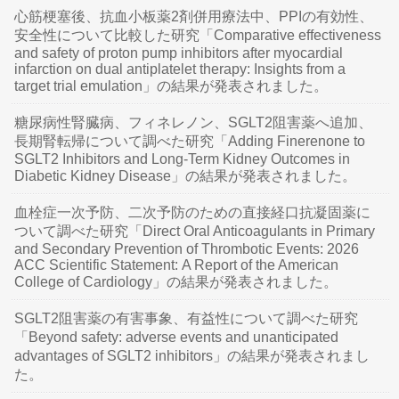
心筋梗塞後、抗血小板薬2剤併用療法中、PPIの有効性、
安全性について比較した研究「Comparative effectiveness
and safety of proton pump inhibitors after myocardial
infarction on dual antiplatelet therapy: Insights from a
target trial emulation」の結果が発表されました。
糖尿病性腎臓病、フィネレノン、SGLT2阻害薬へ追加、
長期腎転帰について調べた研究「Adding Finerenone to
SGLT2 Inhibitors and Long-Term Kidney Outcomes in
Diabetic Kidney Disease」の結果が発表されました。
血栓症一次予防、二次予防のための直接経口抗凝固薬に
ついて調べた研究「Direct Oral Anticoagulants in Primary
and Secondary Prevention of Thrombotic Events: 2026
ACC Scientific Statement: A Report of the American
College of Cardiology」の結果が発表されました。
SGLT2阻害薬の有害事象、有益性について調べた研究
「Beyond safety: adverse events and unanticipated
advantages of SGLT2 inhibitors」の結果が発表されまし
た。