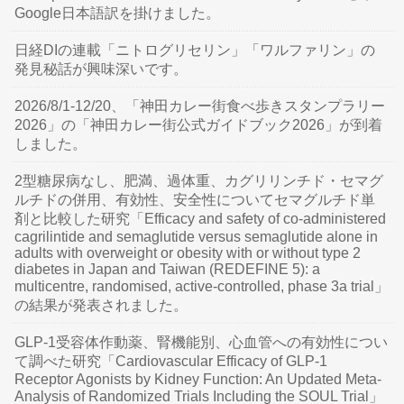
Google日本語訳を掛けました。
日経DIの連載「ニトログリセリン」「ワルファリン」の
発見秘話が興味深いです。
2026/8/1-12/20、「神田カレー街食べ歩きスタンプラリー
2026」の「神田カレー街公式ガイドブック2026」が到着
しました。
2型糖尿病なし、肥満、過体重、カグリリンチド・セマグ
ルチドの併用、有効性、安全性についてセマグルチド単
剤と比較した研究「Efficacy and safety of co-administered
cagrilintide and semaglutide versus semaglutide alone in
adults with overweight or obesity with or without type 2
diabetes in Japan and Taiwan (REDEFINE 5): a
multicentre, randomised, active-controlled, phase 3a trial」
の結果が発表されました。
GLP-1受容体作動薬、腎機能別、心血管への有効性につい
て調べた研究「Cardiovascular Efficacy of GLP-1
Receptor Agonists by Kidney Function: An Updated Meta-
Analysis of Randomized Trials Including the SOUL Trial」